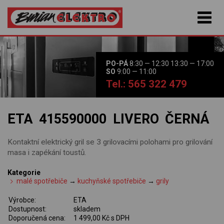
PO-PÁ
8:30 — 12:30 13:30 — 17:00
SO
9:00 — 11:00
Tel.: 565 322 479
ETA 415590000 LIVERO ČERNÁ
Kontaktní elektrický gril se 3 grilovacími polohami pro grilování
masa i zapékání toustů.
Kategorie
malé spotřebiče
→
kuchyňské spotřebiče
→
grily
Výrobce:
ETA
Dostupnost:
skladem
Doporučená cena:
1 499,00 Kč s DPH