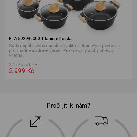
ETA 592990000 Titanium II sada
Sada nepřilnavého nádobí s kvalitním titanovým povrchem
pro snadné a zdravé vaření. Pro všechny druhy ohřevu
včetně...
2 479 bez DPH
2 999 Kč
Proč jít k nám?