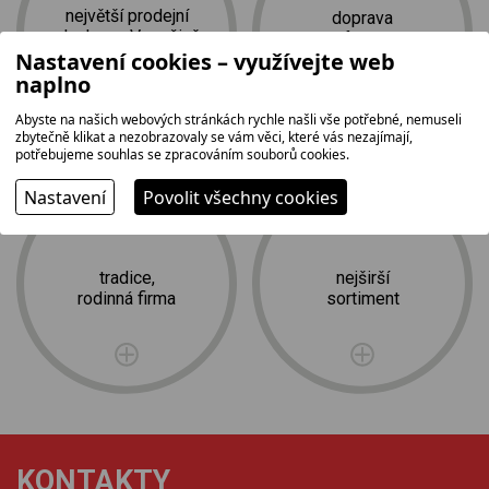
největší prodejní
doprava
plocha na Vysočině
a profesionální
Nastavení cookies – využívejte web
2
instalace zdarma
1 500 m
naplno
Abyste na našich webových stránkách rychle našli vše potřebné, nemuseli
zbytečně klikat a nezobrazovaly se vám věci, které vás nezajímají,
potřebujeme souhlas se zpracováním souborů cookies.
Nastavení
Povolit všechny cookies
tradice,
nejširší
rodinná firma
sortiment
KONTAKTY