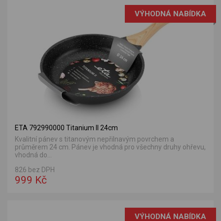
VÝHODNÁ NABÍDKA
ETA 792990000 Titanium II 24cm
Kvalitní pánev s titanovým nepřilnavým povrchem a
průměrem 24 cm. Pánev je vhodná pro všechny druhy ohřevu,
vhodná do...
826 bez DPH
999 Kč
VÝHODNÁ NABÍDKA