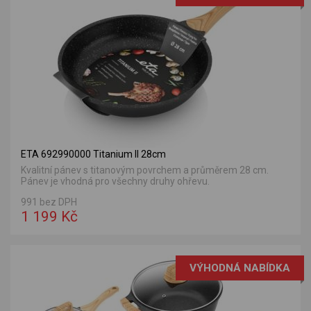
ETA 692990000 Titanium II 28cm
Kvalitní pánev s titanovým povrchem a průměrem 28 cm.
Pánev je vhodná pro všechny druhy ohřevu.
991 bez DPH
1 199 Kč
VÝHODNÁ NABÍDKA