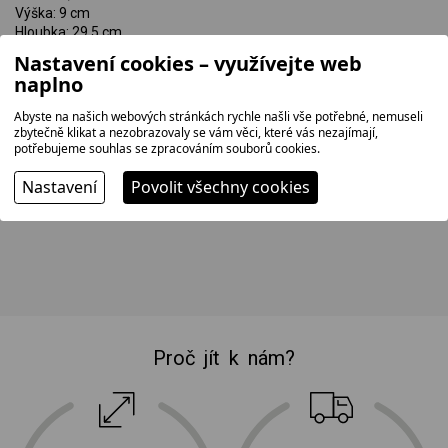
Výška: 9 cm
Hloubka: 29,5 cm
Hmotnost: 0,99 kg
Nastavení cookies – využívejte web
naplno
Rozměry balení:
Šířka: 49 cm
Abyste na našich webových stránkách rychle našli vše potřebné, nemuseli
Výška: 9 cm
zbytečně klikat a nezobrazovaly se vám věci, které vás nezajímají,
Hloubka: 29,5 cm
potřebujeme souhlas se zpracováním souborů cookies.
Hmotnost: 1,05 kg
Nastavení
Povolit všechny cookies
Proč jít k nám?