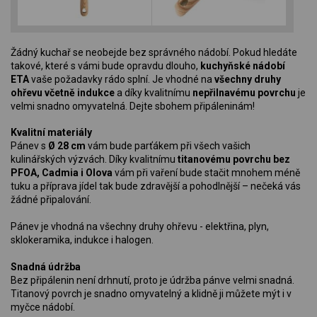
Žádný kuchař se neobejde bez správného nádobí. Pokud hledáte
takové, které s vámi bude opravdu dlouho,
kuchyňské nádobí
ETA
vaše požadavky rádo splní. Je vhodné na
všechny druhy
ohřevu včetně indukce
a díky kvalitnímu
nepřilnavému povrchu
je
velmi snadno omyvatelná. Dejte sbohem připáleninám!
Kvalitní materiály
Pánev s
Ø 28 cm
vám bude parťákem při všech vašich
kulinářských výzvách. Díky kvalitnímu
titanovému povrchu bez
PFOA, Cadmia i Olova
vám při vaření bude stačit mnohem méně
tuku a příprava jídel tak bude zdravější a pohodlnější – nečeká vás
žádné připalování.
Pánev je vhodná na všechny druhy ohřevu - elektřina, plyn,
sklokeramika, indukce i halogen.
Snadná údržba
Bez připálenin není drhnutí, proto je údržba pánve velmi snadná.
Titanový povrch je snadno omyvatelný a klidně ji můžete mýt i v
myčce nádobí.