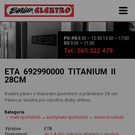
PO-PÁ
8:30 — 12:30 13:30 — 17:00
SO
9:00 — 11:00
Tel.: 565 322 479
ETA 692990000 TITANIUM II
28CM
Kvalitní pánev s titanovým povrchem a průměrem 28 cm.
Pánev je vhodná pro všechny druhy ohřevu.
Kategorie
malé spotřebiče
→
kuchyňské spotřebiče
→
titanové nádobí
Výrobce:
ETA
Dostupnost:
do 1-4 dnů, pokud je skladem u výrobce