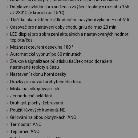
Dotykové ovládání pro snížení a zvýšení teploty v rozsahu 155
až 230°C (v krocích po 15°C)
Tlačítko okamžitého krátkodobého navýšení výkonu – nahřátí
Časovač pro nastavení doby chodu grilu do max 20 min.
LED displej pro zobrazení aktuálních a nastavovaných hodnot
teplota/čas
Možnost otevření desek na 180 °
Automatické vypnutí po 60 minutách
Zvuková signalizace při stisku tlačítek nebo dosažení
nastavené teploty a času
Nastavení sklonu horní desky
Drážky pro odvod přebytečného tuku
Miska na odkapávající tuk
Jednoduché ovládání
Druh gril. plochy: žebrovaná
Použití lávových kamenů: NE
Grilování na obou plotýnkách: ANO
Termostat: ANO
Teploměr: ANO