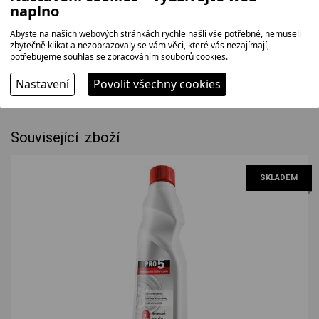
naplno
Hmotnost: 2.9 kg
Abyste na našich webových stránkách rychle našli vše potřebné, nemuseli
Rozměry balení:
zbytečně klikat a nezobrazovaly se vám věci, které vás nezajímají,
Šířka: 36 cm
potřebujeme souhlas se zpracováním souborů cookies.
Výška: 18.5 cm
Hloubka: 37 cm
Nastavení
Povolit všechny cookies
Hmotnost: 3.5 kg
Související zboží
SKLADEM