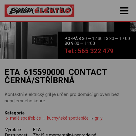
PO-PÁ
8:30 — 12:30 13:30 — 17:00
SO
9:00 — 11:00
Tel.: 565 322 479
ETA 615590000 CONTACT
ČERNÁ/STŘÍBRNÁ
Kontaktní elektrický gril je určen pro domácí grilování bez
nepříjemného kouře.
Kategorie
malé spotřebiče
→
kuchyňské spotřebiče
→
grily
Výrobce:
ETA
Dostupnost:
Zboží je momentálně neprodejné.