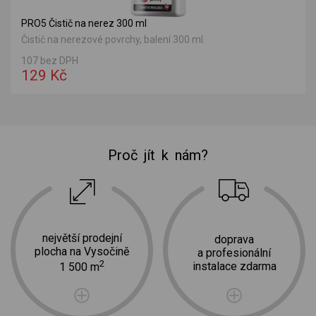
PRO5 Čistič na nerez 300 ml
Čistič na nerezové povrchy, balení 300 ml.
107 bez DPH
129 Kč
Proč jít k nám?
největší prodejní
doprava
plocha na Vysočině
a profesionální
2
instalace zdarma
1 500 m