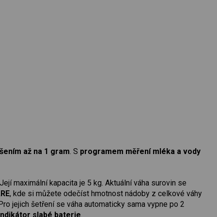
išením až na 1 gram
. S
programem měření mléka a vody
ejí maximální kapacita je 5 kg. Aktuální váha surovin se
RE
, kde si můžete odečíst hmotnost nádoby z celkové váhy
 Pro jejich šetření se váha automaticky sama vypne po 2
ndikátor slabé baterie
.