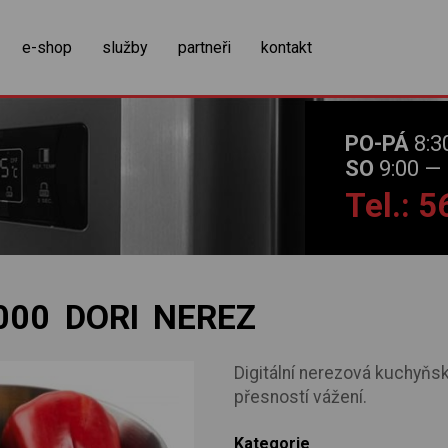
zobrazit obsah košíku
e-shop
služby
partneři
kontakt
PO-PÁ
8:3
SO
9:00 — 
Tel.: 
000 DORI NEREZ
Digitální nerezová kuchyňs
přesností vážení.
Kategorie