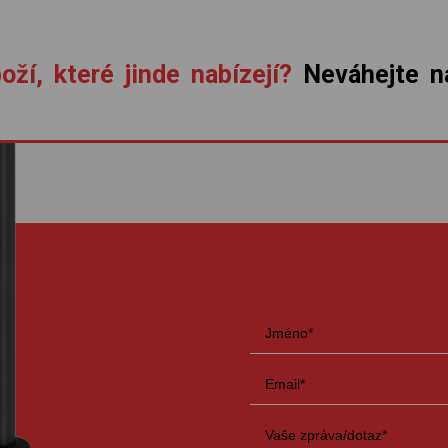
oží, které jinde nabízejí?
Neváhejte ná