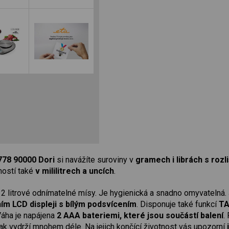
78 90000 Dori
si navážíte suroviny v
gramech i librách s rozl
ností také
v mililitrech a uncích
.
2 litrové odnímatelné mísy. Je hygienická a snadno omyvatelná. J
ním LCD displeji s bílým podsvícením
. Disponuje také funkcí
TA
Váha je napájena
2 AAA bateriemi, které jsou součástí balení
.
tak vydrží mnohem déle. Na jejich končící životnost vás upozorní
i