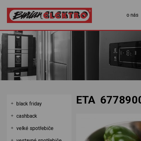
o nás
ETA 677890
black friday
cashback
velké spotřebiče
vestavné spotřebiče