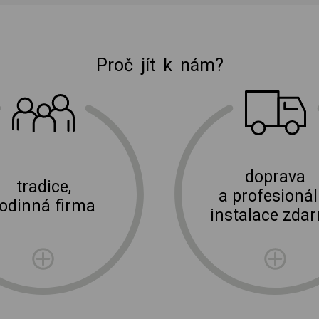
Proč jít k nám?
E-shop Elektro Burian
doprava
tradice,
a profesionál
rodinná firma
instalace zda