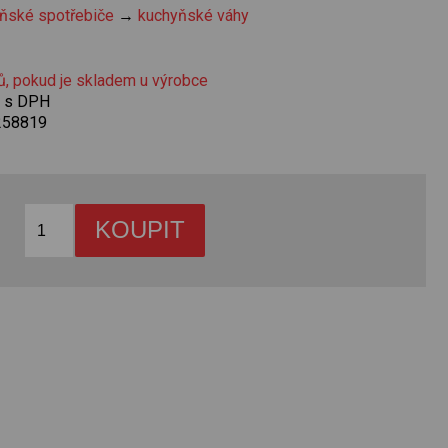
ňské spotřebiče
→
kuchyňské váhy
ů, pokud je skladem u výrobce
č s DPH
258819