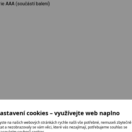
rie AAA (součástí balení)
astavení cookies – využívejte web naplno
yste na našich webových stránkách rychle našli vše potřebné, nemuseli zbytečně
ikat a nezobrazovaly se vám věci, které vás nezajímají, potřebujeme souhlas se
racováním souborů cookies.