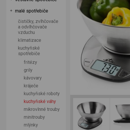
malé spotřebiče
čističky, zvlhčovače
a odvlhčovače
vzduchu
klimatizace
kuchyňské
spotřebiče
fritézy
grily
kávovary
kráječe
kuchyňské roboty
kuchyňské váhy
mikrovlnné trouby
minitrouby
mlýnky