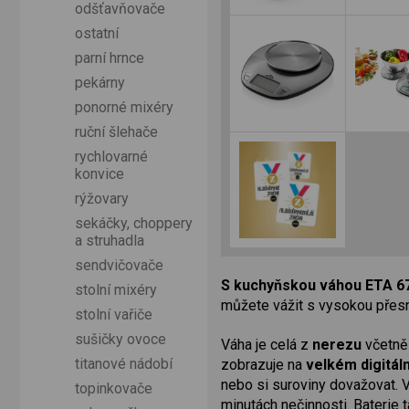
odšťavňovače
ostatní
parní hrnce
pekárny
ponorné mixéry
ruční šlehače
rychlovarné
konvice
rýžovary
sekáčky, choppery
a struhadla
sendvičovače
S kuchyňskou váhou ETA 67
stolní mixéry
můžete vážit s vysokou přes
stolní vařiče
sušičky ovoce
Váha je celá z
nerezu
včetně 
titanové nádobí
zobrazuje na
velkém digitál
nebo si suroviny dovažovat. 
topinkovače
minutách nečinnosti. Baterie 