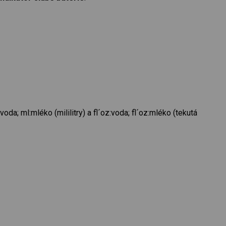
oda; ml:mléko (mililitry) a fl´oz:voda; fl´oz:mléko (tekutá