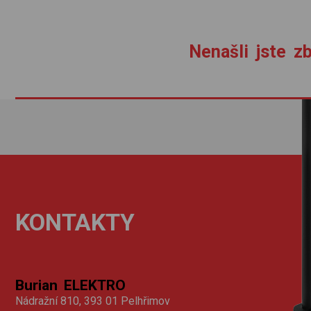
Nenašli jste zb
KONTAKTY
Burian ELEKTRO
Nádražní 810, 393 01 Pelhřimov