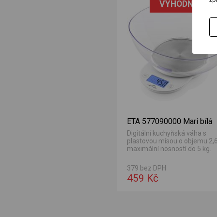
VÝHODNÁ NAB
ETA 577090000 Mari bílá
Digitální kuchyňská váha s
plastovou mísou o objemu 2,6 
maximální nosností do 5 kg.
379 bez DPH
459 Kč