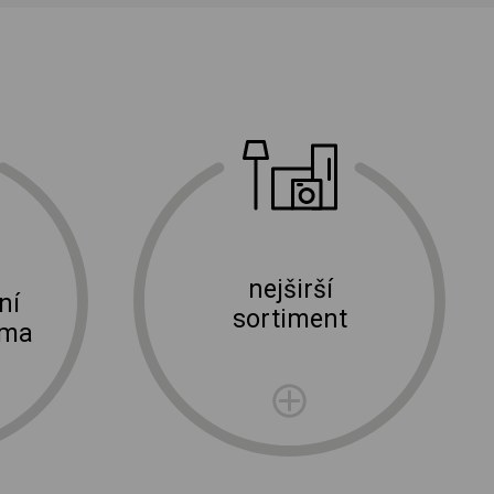
nejširší
ní
sortiment
rma