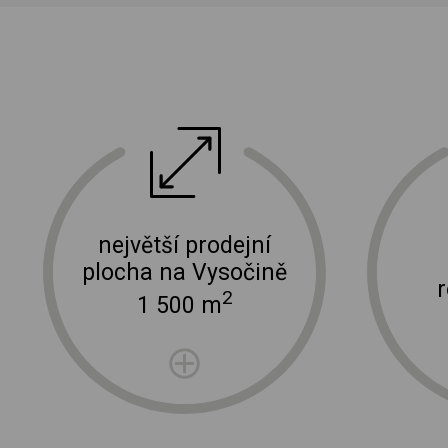
ektro
doprava a instalace elektro zařízení
největší prodejní
plocha na Vysočině
2
1 500 m