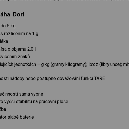
váha Dori
 do 5 kg
s rozlišením na 1 g
léka
sa o objemu 2,0 l
dsvícením znaků
ících jednotkách – g:kg (gramy:kilogramy); lb:oz (libry:unce); ml:v
osti nádoby nebo postupné dovažování funkcí TARE
nečinnosti sama vypne
o vyšší stabilitu na pracovní ploše
žba
átor slabé baterie