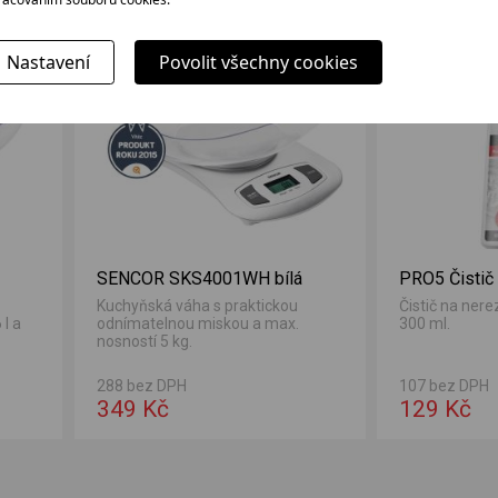
ÍDKA
Nastavení
Povolit všechny cookies
SENCOR SKS4001WH bílá
PRO5 Čistič
Kuchyňská váha s praktickou
Čistič na nere
l a
odnímatelnou miskou a max.
300 ml.
nosností 5 kg.
288 bez DPH
107 bez DPH
349 Kč
129 Kč