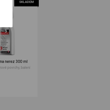
SKLADEM
 na nerez 300 ml
zové povrchy, balení