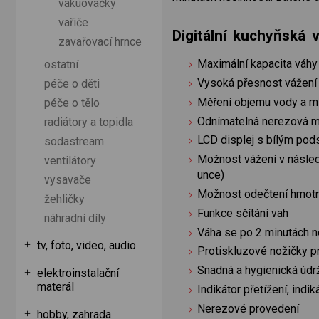
vakuovačky
vařiče
Digitální kuchyňská 
zavařovací hrnce
Maximální kapacita váhy
ostatní
Vysoká přesnost vážení 
péče o děti
Měření objemu vody a m
péče o tělo
Odnímatelná nerezová mí
radiátory a topidla
LCD displej s bílým po
sodastream
Možnost vážení v následuj
ventilátory
unce)
vysavače
Možnost odečtení hmotn
žehličky
Funkce sčítání vah
náhradní díly
Váha se po 2 minutách 
tv, foto, video, audio
Protiskluzové nožičky pr
Snadná a hygienická údr
elektroinstalační
materál
Indikátor přetížení, indik
Nerezové provedení
hobby, zahrada