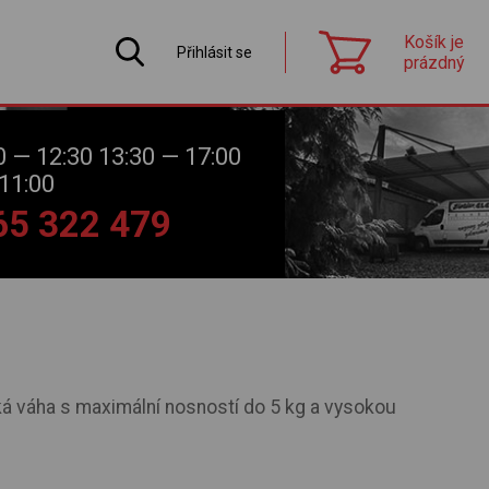
Košík je
Přihlásit se
prázdný
0 — 12:30 13:30 — 17:00
11:00
565 322 479
ká váha s maximální nosností do 5 kg a vysokou