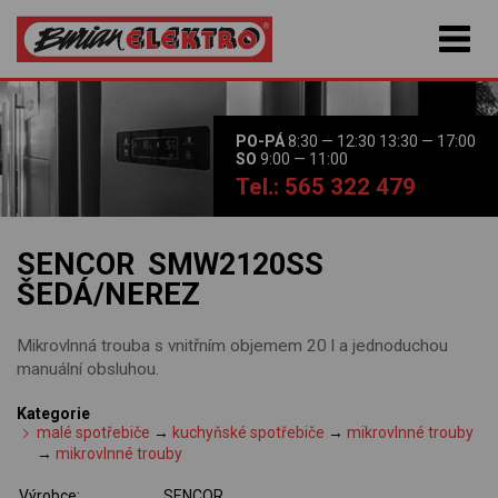
PO-PÁ
8:30 — 12:30 13:30 — 17:00
SO
9:00 — 11:00
Tel.: 565 322 479
SENCOR SMW2120SS
ŠEDÁ/NEREZ
Mikrovlnná trouba s vnitřním objemem 20 l a jednoduchou
manuální obsluhou.
Kategorie
malé spotřebiče
→
kuchyňské spotřebiče
→
mikrovlnné trouby
→
mikrovlnné trouby
Výrobce:
SENCOR