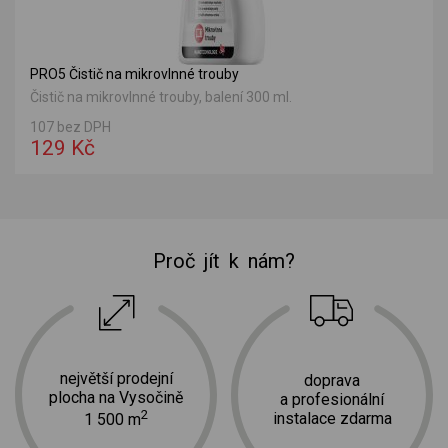
PRO5 Čistič na mikrovlnné trouby
Čistič na mikrovlnné trouby, balení 300 ml.
107 bez DPH
129 Kč
Proč jít k nám?
největší prodejní
doprava
plocha na Vysočině
a profesionální
2
instalace zdarma
1 500 m