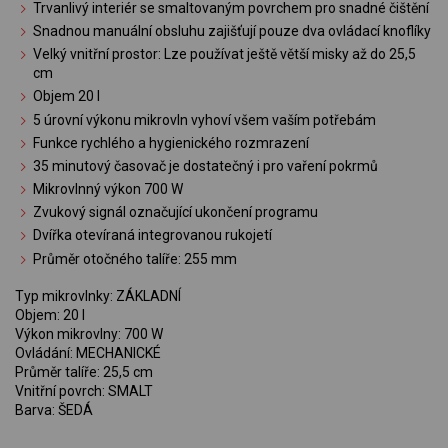
Trvanlivý interiér se smaltovaným povrchem pro snadné čištění
Snadnou manuální obsluhu zajišťují pouze dva ovládací knoflíky
Velký vnitřní prostor: Lze používat ještě větší misky až do 25,5
cm
Objem 20 l
5 úrovní výkonu mikrovln vyhoví všem vaším potřebám
Funkce rychlého a hygienického rozmrazení
35 minutový časovač je dostatečný i pro vaření pokrmů
Mikrovlnný výkon 700 W
Zvukový signál označující ukončení programu
Dvířka otevíraná integrovanou rukojetí
Průměr otočného talíře: 255 mm
Typ mikrovlnky: ZÁKLADNÍ
Objem: 20 l
Výkon mikrovlny: 700 W
Ovládání: MECHANICKÉ
Průměr talíře: 25,5 cm
Vnitřní povrch: SMALT
Barva: ŠEDÁ