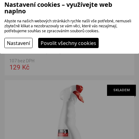
Nastavení cookies – využívejte web
naplno
Abyste na našich webových stránkách rychle našli vše potřebné, nemuseli
zbytečně klikat a nezobrazovaly se vám věci, které vás nezajímají,
potřebujeme souhlas se zpracováním souborů cookies.
Nastavení
Povolit všechny cookies
PRO5 Čistič na nerez 300 ml
Čistič na nerezové povrchy, balení 300 ml.
107 bez DPH
129 Kč
SKLADEM