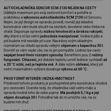
AUTOCHLADNIČKA SENCOR SCM 2130 NEJEN NA CESTY
Udělejte maximum pro svůj cestovní komfort a pořiďte si
praktickou a
výkonnou autochladničku SCM 2130
od Sencoru.
Nejen, že její design se opravdu povedl, rovněž její skladná
konstrukce vám bude sloužit na cestách, dovolené nebo třeba na
chatě. Disponuje opravdu
nízkou hmotností a širokou rukojetí
,
díky které s ní lze velmi
jednoduše manipulovat
. Veškeré jídlo a
pití budete mít nestále při ruce. Navzdory svým skladným
rozměrům se chlubí opravdu velkým
objemem s kapacitou 30 l.
Dovnitř se vám vejde vše, na co jen pomyslíte. Lednici lze navíc
napájet hned třemi různými způsoby
. Benefitem jsou 2
režimy
fungování. Chlazení,
jež dokáže teplotu uvnitř lednice vychladit
až
o 20 °C nižší, než je teplota vně.
A dále režim
ohřívání,
který při
svém maximálním vytížení dosahuje
výkonu až 60 °C.
PROSTORNÝ INTERIÉR I NÍZKÁ HMOTNOST
Předností tohoto produktu je pochopitelně jeho konstrukce vhodná
pro cestování. Oceníte tedy, že chladnička váží velmi málo a
opravdu hodně toho do sebe pojme.
Má pouhých 5,1 kg a její
objem dosahuje 30 l
. Pohodlně tak do ní umístíte vše, na co
budete mít chuť.