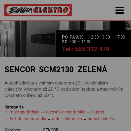
PO-PÁ
8:30 — 12:30 13:30 — 17:00
SO
9:00 — 11:00
Tel.: 565 322 479
SENCOR SCM2130 ZELENÁ
Autochladnička s vnitřním objemem 29 l, maximálním
chladicím výkonem až 20 °C pod okolní teplotu a maximálním
výkonem ohřevu až 60 °C.
Kategorie
malé spotřebiče
→
kuchyňské spotřebiče
→
ostatní
tv, foto, video, audio
→
auto elektronika
→
autochladničky
Výrobce:
SENCOR