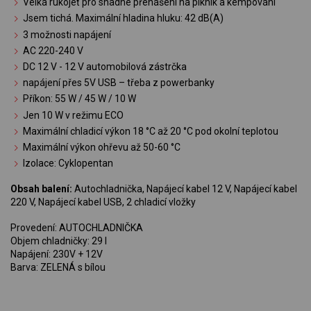
Velká rukojeť pro snadné přenášení na piknik a kempování
Jsem tichá. Maximální hladina hluku: 42 dB(A)
3 možnosti napájení
AC 220-240 V
DC 12 V - 12 V automobilová zástrčka
napájení přes 5V USB – třeba z powerbanky
Příkon: 55 W / 45 W / 10 W
Jen 10 W v režimu ECO
Maximální chladicí výkon 18 °C až 20 °C pod okolní teplotou
Maximální výkon ohřevu až 50-60 °C
Izolace: Cyklopentan
Obsah balení:
Autochladnička, Napájecí kabel 12 V, Napájecí kabel
220 V, Napájecí kabel USB, 2 chladicí vložky
Provedení: AUTOCHLADNIČKA
Objem chladničky: 29 l
Napájení: 230V + 12V
Barva: ZELENÁ s bílou