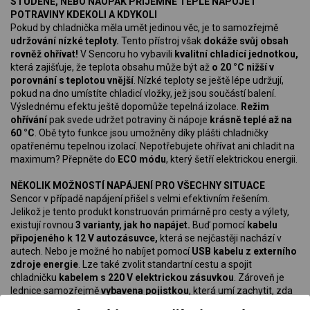
STUDENÉ, NEBO NAOPAK PŘÍJEMNĚ TEPLÉ NÁPOJE I
POTRAVINY KDEKOLI A KDYKOLI
Pokud by chladnička měla umět jedinou věc, je to samozřejmě
udržování nízké teploty.
Tento přístroj však
dokáže svůj obsah
rovněž ohřívat!
V Sencoru ho vybavili
kvalitní chladící jednotkou,
která zajišťuje, že teplota obsahu může být až
o 20 °C nižší v
porovnání s teplotou vnější
. Nízké teploty se ještě lépe udržují,
pokud na dno umístíte chladicí vložky, jež jsou součástí balení.
Výslednému efektu ještě dopomůže tepelná izolace.
Režim
ohřívání
pak svede udržet potraviny či nápoje
krásně teplé až na
60 °C
. Obě tyto funkce jsou umožněny díky plášti chladničky
opatřenému tepelnou izolací. Nepotřebujete ohřívat ani chladit na
maximum? Přepněte do
ECO módu
, který šetří elektrickou energii.
NĚKOLIK MOŽNOSTÍ NAPÁJENÍ PRO VŠECHNY SITUACE
Sencor v případě napájení přišel s velmi efektivním řešením.
Jelikož je tento produkt konstruován primárně pro cesty a výlety,
existují rovnou
3 varianty, jak ho napájet.
Buď pomocí
kabelu
připojeného k 12 V autozásuvce,
která se nejčastěji nachází v
autech. Nebo je možné ho nabíjet pomocí
USB kabelu z externího
zdroje energie
. Lze také zvolit standartní cestu a spojit
chladničku
kabelem s 220 V elektrickou zásuvkou
. Zároveň je
lednice samozřejmě
vybavena pojistkou
, která umí zachytit, zda
je přijímané napětí správné. Pokud by nebylo, přístroj se