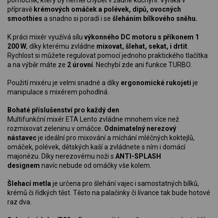
přípravě
krémových omáček a polévek, dipů, ovocných
smoothies
a snadno si poradí i se
šleháním bílkového sněhu.
K práci mixér využívá sílu
výkonného DC motoru s příkonem 1
200 W
, díky kterému zvládne
mixovat, šlehat, sekat, i drtit
.
Rychlost si můžete regulovat pomocí jednoho praktického tlačítka
a na výběr máte ze
2 úrovní
. Nechybí zde ani funkce TURBO.
Použití mixéru je velmi snadné a díky
ergonomické rukojeti
je
manipulace s mixérem pohodlná.
Bohaté příslušenství pro každý den
Multifunkční mixér ETA Lento zvládne mnohem více než
rozmixovat zeleninu v omáčce.
Odnímatelný nerezový
nástavec
je ideální pro mixování a míchání mléčných koktejlů,
omáček, polévek, dětských kaší a zvládnete s ním i domácí
majonézu. Díky nerezovému noži s
ANTI-SPLASH
designem
navíc nebude od omáčky vše kolem.
Šlehací metla
je určena pro šlehání vajec i samostatných bílků,
krémů či řídkých těst. Těsto na palačinky či lívance tak bude hotové
raz dva.