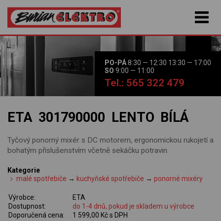
PO-PÁ
8:30 — 12:30 13:30 — 17:00
SO
9:00 — 11:00
Tel.: 565 322 479
ETA 301790000 LENTO BÍLÁ
Tyčový ponorný mixér s DC motorem, ergonomickou rukojetí a
bohatým příslušenstvím včetně sekáčku potravin.
Kategorie
malé spotřebiče
→
kuchyňské spotřebiče
→
ponorné mixéry
Výrobce:
ETA
Dostupnost:
do 1-4 dnů, pokud je skladem u výrobce
Doporučená cena:
1 599,00 Kč s DPH