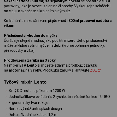
Sekací nádoba (500 ml) se srpovitým nožem
se postará o tužší
potraviny, jako je ovoce, zelenina či ořechy. Vyzkoušejte sekáček i
na cibuli a skončete s krájením plným slz.
Ke šlehání a mixování vám přijde vhod i
800ml pracovní nádoba s
víkem.
Příslušenství vhodné do myčky
Údržba je stejně snadná, jako použití mixéru. Jeho příslušenství
můžete klidně svěřit
myčce nádobí
(kromě pohonné jednotky,
převodovky a víka).
Prodloužená záruka na 3 roky
Na mixér
ETA Lento
si můžete zdarma prodloužit záruku
na
motor až na 3 roky
. Prodlužku záruky si aktivujte
ZDE
.
Tyčový mixér Lento
Silný DC motor s příkonem 1200 W
Jednotlačítkové ovládání s 2 rychlostmi včetně funkce TURBO
Ergonomický tvar rukojeti
Nerezový nůž anti-splash design
Délka přívodního kabelu 1,2 m