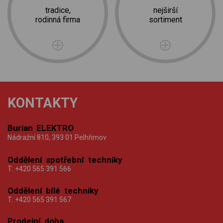
tradice,
nejširší
rodinná firma
sortiment
KONTAKTY
Burian ELEKTRO
Nádražní 810, 393 01 Pelhřimov
Oddělení spotřební techniky
T:
+420 565 391 566
Oddělení bílé techniky
T:
+420 565 391 567
Prodejní doba