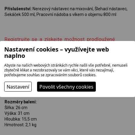
Příslušenství:
Nerezový nástavec na mixování, Šlehací nástavec,
Sekáček 500 ml, Pracovní nádoba s víkem o objemu 800 ml
Registrujte se a získejte možnost prodloužené
záruky na tento produkt
Nastavení cookies – využívejte web
naplno
Abyste na našich webových stránkách rychle našli vše potřebné, nemuseli
Rozměry výrobku:
zbytečně klikat a nezobrazovaly se vám věci, které vás nezajímají,
Šířka: 7 cm
potřebujeme souhlas se zpracováním souborů cookies.
Výška: 43 cm
Hloubka: 7 cm
Nastavení
Povolit všechny cookies
Hmotnost: 1,62 kg
Rozměry balení:
Šířka: 26 cm
Výška: 31 cm
Hloubka: 15,5 cm
Hmotnost: 2,1 kg