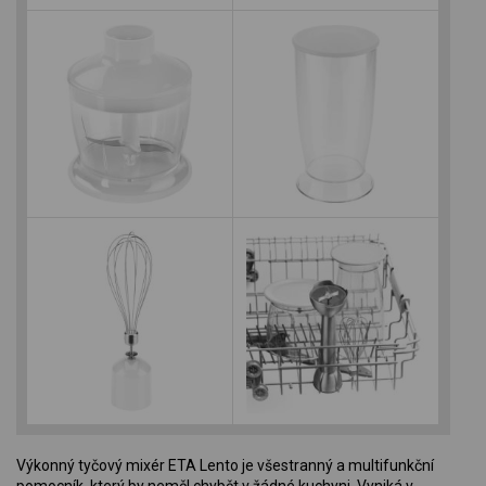
Výkonný tyčový mixér ETA Lento je všestranný a multifunkční
pomocník, který by neměl chybět v žádné kuchyni. Vyniká v