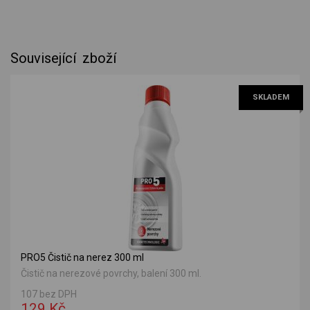
Související zboží
SKLADEM
PRO5 Čistič na nerez 300 ml
Čistič na nerezové povrchy, balení 300 ml.
107 bez DPH
129 Kč