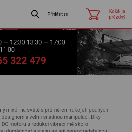
Košík je
Přihlásit se
prázdný
0 — 12:30 13:30 — 17:00
11:00
565 322 479
ný mixér na světě s průměrem rukojeti pouhých
designem a velmi snadnou manipulací. Díky
DC motoru s redukcí vibrací mě skoro
ou domácnost a stanu se její nepostradatelnou