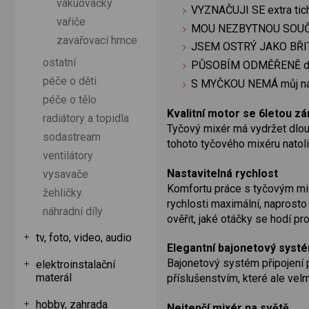
vakuovačky
VYZNAČUJI SE extra tic
vařiče
MOU NEZBYTNOU SOUČÁS
zavařovací hrnce
JSEM OSTRÝ JAKO BŘITVA
ostatní
PŮSOBÍM ODMĚŘENĚ díky 
péče o děti
S MYČKOU NEMÁ můj ná
péče o tělo
Kvalitní motor se 6letou z
radiátory a topidla
Tyčový mixér má vydržet dlou
sodastream
tohoto tyčového mixéru natoli
ventilátory
Nastavitelná rychlost
vysavače
Komfortu práce s tyčovým mix
žehličky
rychlosti maximální, naprosto
náhradní díly
ověřit, jaké otáčky se hodí pr
tv, foto, video, audio
Elegantní bajonetový systé
Bajonetový systém připojení p
elektroinstalační
materál
příslušenstvím, které ale velm
hobby, zahrada
Nejtenčí mixér na světě