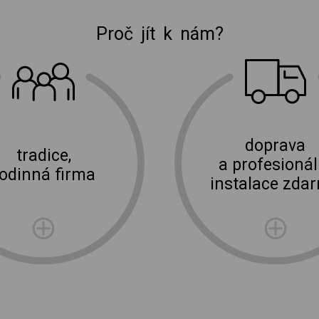
Proč jít k nám?
E-shop Elektro Burian
doprava
tradice,
a profesionál
rodinná firma
instalace zda