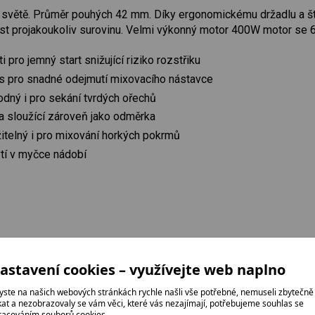
m světě. Průměr pouhých 42 mm. Díky ergonomickému držadlu a ští
lost projakoukoliv surovinu. Velmi výkonný motor 400W motor se 6
i pro jemný start snižující riziko rozstřiku
 pro snadné odejmutí mixovacího nástavce
dný i pro sekání tvrdých ořechů
 sloužící zároveň jako odměrka
telný i pro mixování horkých pokrmů
tí v myčce nádobí
astavení cookies – využívejte web naplno
yste na našich webových stránkách rychle našli vše potřebné, nemuseli zbytečně
ikat a nezobrazovaly se vám věci, které vás nezajímají, potřebujeme souhlas se
racováním souborů cookies.