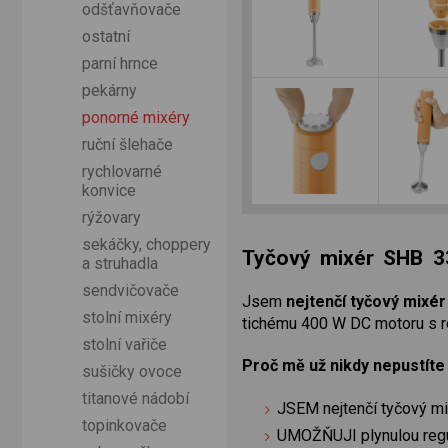
odšťavňovače
ostatní
parní hrnce
pekárny
ponorné mixéry
ruční šlehače
rychlovarné
konvice
rýžovary
sekáčky, choppery
Tyčový mixér SHB 
a struhadla
sendvičovače
Jsem
nejtenčí tyčový mixér
stolní mixéry
tichému 400 W DC motoru s re
stolní vařiče
Proč mě už nikdy nepustíte 
sušičky ovoce
titanové nádobí
JSEM nejtenčí tyčový mi
topinkovače
UMOŽŇUJI plynulou regul