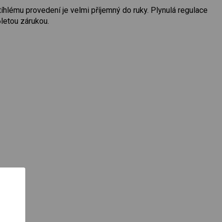
hlému provedení je velmi příjemný do ruky. Plynulá regulace
letou zárukou.