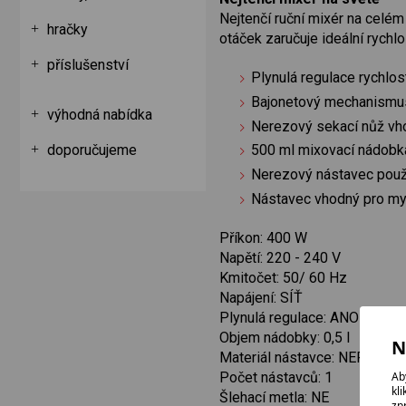
Nejtenčí ruční mixér na celé
hračky
otáček zaručuje ideální rych
příslušenství
Plynulá regulace rychlost
Bajonetový mechanismus
výhodná nabídka
Nerezový sekací nůž vho
doporučujeme
500 ml mixovací nádobka
Nerezový nástavec použi
Nástavec vhodný pro my
Příkon: 400 W
Napětí: 220 - 240 V
Kmitočet: 50/ 60 Hz
Napájení: SÍŤ
Plynulá regulace: ANO
Objem nádobky: 0,5 l
N
Materiál nástavce: NEREZ
Ab
Počet nástavců: 1
kl
Šlehací metla: NE
zp