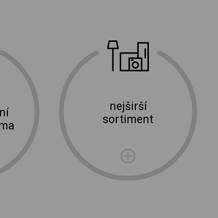
nejširší
ní
sortiment
rma