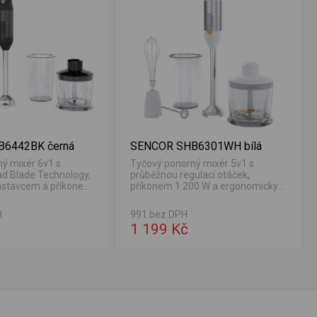
6442BK černá
SENCOR SHB6301WH bílá
ý mixér 6v1 s
Tyčový ponorný mixér 5v1 s
d Blade Technology,
průběžnou regulací otáček,
stavcem a příkonem
příkonem 1 200 W a ergonomicky
tvarovanou rukojetí.
H
991 bez DPH
1 199 Kč