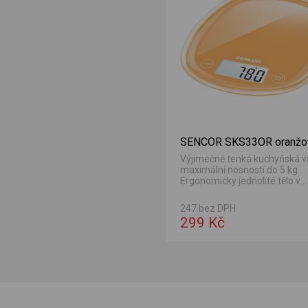
SENCOR SKS33OR oranžo
Výjimečně tenká kuchyňská v
maximální nosností do 5 kg.
Ergonomicky jednolité tělo v
akrylovém designu zaručuje...
247 bez DPH
299 Kč