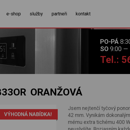
zobrazit obsah košíku
e-shop
služby
partneři
kontakt
PO-PÁ
8:3
SO
9:00 — 
Tel.: 
B33OR ORANŽOVÁ
Jsem nejtenčí tyčový ponor
VÝHODNÁ NABÍDKA!
42 mm. Vynikám dokonalým 
mému extra tichému 400 W 
neuslyšíte. Rozjasním každ