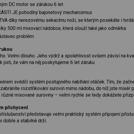
hým DC motor se zárukou 6 let
TÍ JE pohodlný bajonetový mechanismus
 díky nerezovému sekacímu noži, se kterým posekáte i tvrdá 
500 ml mixovací nádobce, která slouží také jako odměrka
stavec problém
árukou
ho. Velmi dlouho. Jeho výdrž a spolehlivost ovšem závisí na k
k jisti, že vám na něj poskytujeme 6 let záruku
érem svědčí systém postupného nabíhání otáček. Tím, že začnete
 zabráníte rozstřikování surovin mimo nádobu, do níž jste mixér
o různé mixované suroviny – velmi rychle se tedy dokážete přizpůs
m přichycení
říslušenství představuje velmi praktický systém připojení příslu
i dobře a stabilně drží.