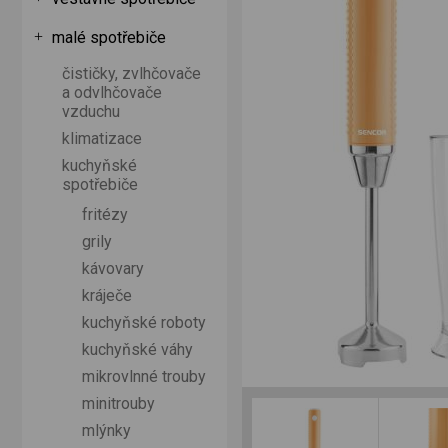
malé spotřebiče
čističky, zvlhčovače
a odvlhčovače
vzduchu
klimatizace
kuchyňské
spotřebiče
fritézy
grily
kávovary
kráječe
kuchyňské roboty
kuchyňské váhy
mikrovlnné trouby
minitrouby
mlýnky