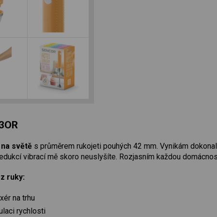
33OR
 na světě
s průměrem rukojeti pouhých 42 mm. Vynikám dokonal
dukcí vibrací mě skoro neuslyšíte. Rozjasním každou domácnost 
z ruky:
xér na trhu
aci rychlosti