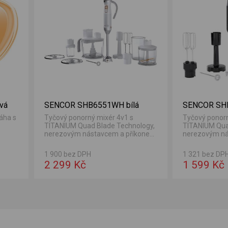
vá
SENCOR SHB6551WH bílá
SENCOR SHB
áha s
Tyčový ponorný mixér 4v1 s
Tyčový ponorn
TITANIUM Quad Blade Technology,
TITANIUM Qua
nerezovým nástavcem a příkonem
nerezovým ná
1 500 W.
1 200 W.
1 900 bez DPH
1 321 bez DP
2 299 Kč
1 599 Kč