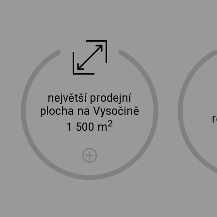
ektro
doprava a instalace elektro zařízení
největší prodejní
plocha na Vysočině
2
1 500 m