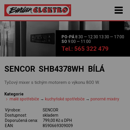
PO-PÁ
8:30 — 12:30 13:30 — 17:00
SO
9:00 — 11:00
Tel.: 565 322 479
SENCOR SHB4378WH BÍLÁ
Tyčový mixer s tichým motorem o výkonu 800 W.
Kategorie
malé spotřebiče
→
kuchyňské spotřebiče
→
ponorné mixéry
Výrobce:
SENCOR
Dostupnost:
skladem
Doporučená cena:
799,00 Kč s DPH
EAN:
8590669309009