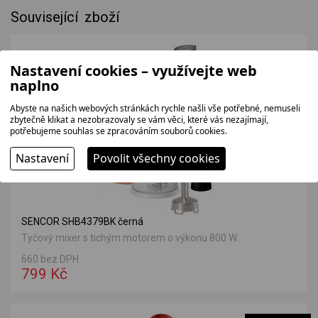
Související zboží
Nastavení cookies – využívejte web
naplno
Abyste na našich webových stránkách rychle našli vše potřebné, nemuseli
zbytečně klikat a nezobrazovaly se vám věci, které vás nezajímají,
potřebujeme souhlas se zpracováním souborů cookies.
Nastavení
Povolit všechny cookies
SENCOR SHB4379BK černá
Tyčový mixer s tichým motorem o výkonu 800 W.
660 bez DPH
799 Kč