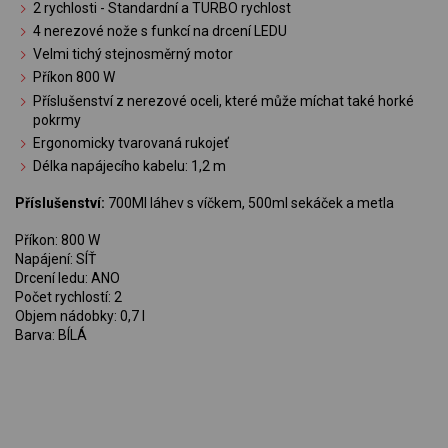
2 rychlosti - Standardní a TURBO rychlost
4 nerezové nože s funkcí na drcení LEDU
Velmi tichý stejnosměrný motor
Příkon 800 W
Příslušenství z nerezové oceli, které může míchat také horké
pokrmy
Ergonomicky tvarovaná rukojeť
Délka napájecího kabelu: 1,2 m
Příslušenství:
700Ml láhev s víčkem, 500ml sekáček a metla
Příkon: 800 W
Napájení: SÍŤ
Drcení ledu: ANO
Počet rychlostí: 2
Objem nádobky: 0,7 l
Barva: BÍLÁ