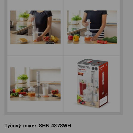
Tyčový mixér SHB 4378WH