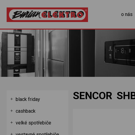
o nás
SENCOR SHB
black friday
cashback
velké spotřebiče
vestavné spotřebiče