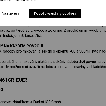
vykouzlit lahodnou šlehačku, vyšlehám vaječné bílky, různé deze
koláče. Je to tak jednoduché! Navíc šlehací metla je velmi kvalit
Nastavení
Povolit všechny cookies
YDÁM MAXIMUM.
káčku a show může začít! Sekáček má vlastní nerezové nože, s kt
mas až po tvrdé sýry, ovoce a zeleninu. Z ořechů umím vyrobit m
hrubá, jemná, kaše, tříšť.
NÝ NA KAŽDÉM POVRCHU
.
y. Nádoby pro mixování a sekání o objemu 700 a 500ml. Tyto nád
dobu a během mixování, šlehání a sekání, nádoba drží pevně na s
čko. Je možno s ní uzavřít nádobu a uchovat potraviny v chladničc
4461GR-EUE3
ed
tanovm Nástřikem a Funkcí ICE Crash