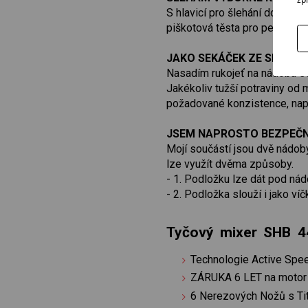
S hlavicí pro šlehání dokážu 
piškotová těsta pro perfektní 
JAKO SEKÁČEK ZE SEBE V
Nasadím rukojeť na nádobu se
Jakékoliv tužší potraviny od 
požadované konzistence, např. 
JSEM NAPROSTO BEZPEČ
Mojí součástí jsou dvě nádob
lze využít dvěma způsoby.
- 1. Podložku lze dát pod ná
- 2. Podložka slouží i jako ví
Tyčový mixer SHB 
Technologie Active Spe
ZÁRUKA 6 LET na motor
6 Nerezových Nožů s Ti