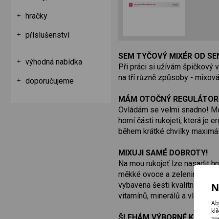
hračky
příslušenství
SEM TYČOVÝ MIXÉR OD SE
výhodná nabídka
Při práci si užívám špičkový
na tří různě způsoby - mixován
doporučujeme
MÁM OTOČNÝ REGULÁTOR 
Ovládám se velmi snadno! Moh
horní části rukojeti, která j
během krátké chvilky maximáln
MIXUJI SAMÉ DOBROTY!
Na mou rukojeť lze nasadit hn
měkké ovoce a zeleninu. Rozmi
vybavena šesti kvalitními nož
N
vitamínů, minerálů a vlákniny.
Ab
kl
ŠLEHÁM VÝBORNÉ KRÉMY!
zp