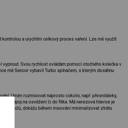
 kontrolou a urychlím celkový proces vaření. Lze mě využít
el vypnout. Svou rychlost ovládám pomocí otočného kolečka v
okonce mě Sencor vybavil Turbo spínačem, s kterým dosáhnu
ování. Umím rozmixovat naprosto cokoliv, např. přesnídávky,
olný nápoj na osvěžení či do fitka. Má nerezová hlavice je
racování nožů, dokážu během mixování minimalizovat ztrátu