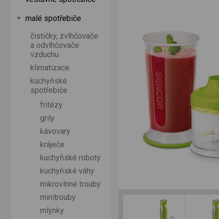
malé spotřebiče
čističky, zvlhčovače
a odvlhčovače
vzduchu
klimatizace
kuchyňské
spotřebiče
fritézy
grily
kávovary
kráječe
kuchyňské roboty
kuchyňské váhy
mikrovlnné trouby
minitrouby
mlýnky