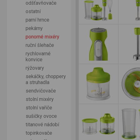
odšťavňovače
ostatní
parní hrnce
pekárny
ponorné mixéry
ruční šlehače
rychlovarné
konvice
rýžovary
sekáčky, choppery
a struhadla
sendvičovače
stolní mixéry
stolní vařiče
sušičky ovoce
titanové nádobí
topinkovače