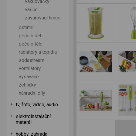
vakuovačky
vařiče
zavařovací hrnce
ostatní
péče o děti
péče o tělo
radiátory a topidla
sodastream
ventilátory
vysavače
žehličky
náhradní díly
tv, foto, video, audio
elektroinstalační
materál
hobby, zahrada