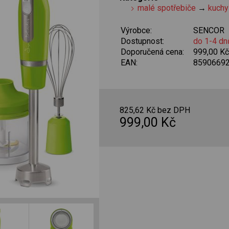
malé spotřebiče
→
kuchy
Výrobce:
SENCOR
Dostupnost:
do 1-4 dn
Doporučená cena:
999,00 K
EAN:
8590669
825,62 Kč bez DPH
999,00 Kč