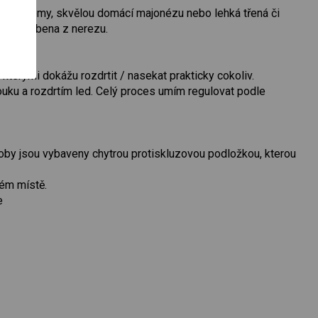
rtové krémy, skvělou domácí majonézu nebo lehká třená či
ní a vyrobena z nerezu.
erými dokážu rozdrtit / nasekat prakticky cokoliv.
ouku a rozdrtím led. Celý proces umím regulovat podle
oby jsou vybaveny chytrou protiskluzovou podložkou, kterou
vém místě.
e