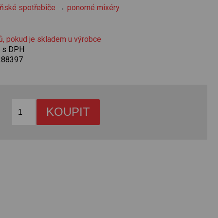
ňské spotřebiče
→
ponorné mixéry
ů, pokud je skladem u výrobce
č s DPH
288397