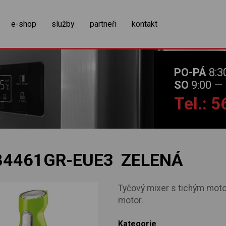
zobrazit obsah košíku
e-shop
služby
partneři
kontakt
PO-PÁ
8:3
SO
9:00 — 
Tel.: 
4461GR-EUE3 ZELENÁ
Tyčový mixer s tichým moto
motor.
Kategorie