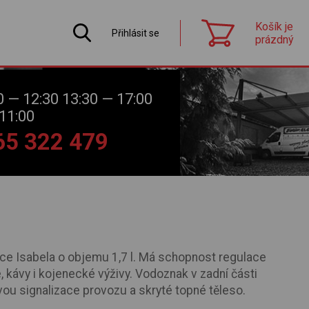
Košík je
Přihlásit se
prázdný
0 — 12:30 13:30 — 17:00
11:00
565 322 479
ce Isabela o objemu 1,7 l. Má schopnost regulace
, kávy i kojenecké výživy. Vodoznak v zadní části
ou signalizace provozu a skryté topné těleso.