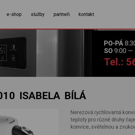
zobrazit obsah košíku
e-shop
služby
partneři
kontakt
PO-PÁ
8:3
SO
9:00 — 
Tel.: 
010 ISABELA BÍLÁ
Nerezová rychlovarná konvi
teploty pro různé druhy čaje
konvice, světelnou a zvukov