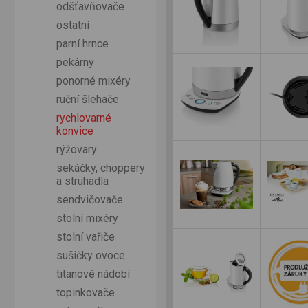
odšťavňovače
ostatní
parní hrnce
pekárny
ponorné mixéry
ruční šlehače
rychlovarné
konvice
rýžovary
sekáčky, choppery
a struhadla
sendvičovače
stolní mixéry
stolní vařiče
sušičky ovoce
titanové nádobí
topinkovače