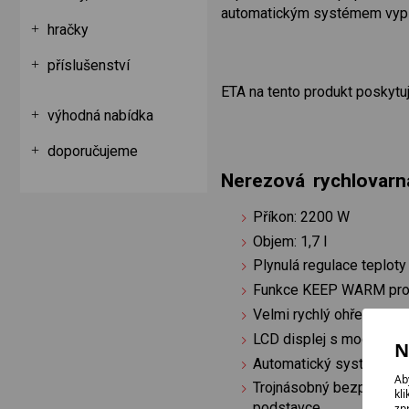
automatickým systémem vypíná
hračky
příslušenství
ETA na tento produkt poskytu
výhodná nabídka
doporučujeme
Nerezová rychlovarn
Příkon: 2200 W
Objem: 1,7 l
Plynulá regulace teploty
Funkce KEEP WARM pro u
Velmi rychlý ohřev vody
LCD displej s modrým p
N
Automatický systém vypí
Ab
Trojnásobný bezpečnostní
kl
podstavce
zp