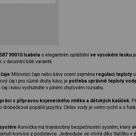
587 90010 Isabela
s elegantním opláštění
ve vysokém lesku
j
k v decentní bílé variantě.
 čaje
Milovníci čaje nebo kávy ocení zejména
regulaci teploty
u
kový čaj i pro různé druhy kávy, je
potřeba správné teploty vody
j čaj i kávu vychutnáte v plném chuťovém rozsahu.
 práci s přípravou kojeneckého mléka a dětských kašiček
. P
i drobečkové popálili jazýčky. Ohřev vody je velmi rychlí a s fun
 systém
Konvička má trojnásobný bezpečnostní systém, který akti
mutí konvice z podstavce. Jednoduše se otvírá díky tlačítku v d