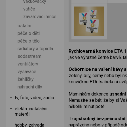
vakuovačky
vařiče
zavařovací hrnce
ostatní
péče o děti
péče o tělo
radiátory a topidla
Rychlovarná konvice ETA 1
sodastream
jak ve výrazné černé barvě, ta
ventilátory
Odbornice na vaření kávy a
vysavače
zelený, bílý, černý nebo bylin
žehličky
konvičkou ETA Isabela si svů
náhradní díly
Maminkám dokonce
usnadní
tv, foto, video, audio
Nemusíte se bát, že by si Vaš
několik minut poté.
elektroinstalační
materál
Trojnásobný bezpečnostní
naprázdno nebo v případě odej
hobby, zahrada