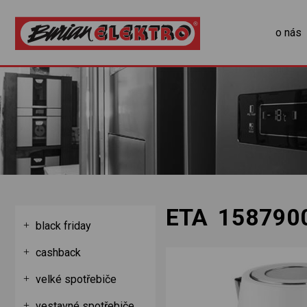
o nás
ETA 158790
black friday
cashback
velké spotřebiče
vestavné spotřebiče