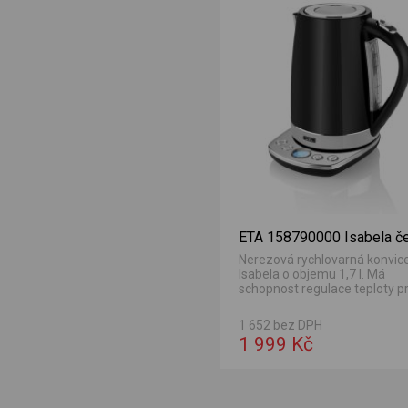
ETA 158790000 Isabela č
Nerezová rychlovarná konvic
Isabela o objemu 1,7 l. Má
schopnost regulace teploty p
různé druhy čaje, kávy i...
1 652 bez DPH
1 999 Kč