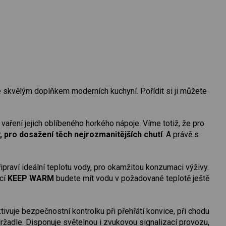
e skvělým doplňkem moderních kuchyní. Pořídit si ji můžete
 vaření jejich oblíbeného horkého nápoje. Víme totiž, že pro
, pro dosažení těch nejrozmanitějších chutí
. A právě s
řipraví ideální teplotu vody, pro okamžitou konzumaci výživy.
kcí
KEEP WARM
budete mít vodu v požadované teplotě ještě
vuje bezpečnostní kontrolku při přehřátí konvice, při chodu
ržadle. Disponuje světelnou i zvukovou signalizací provozu,