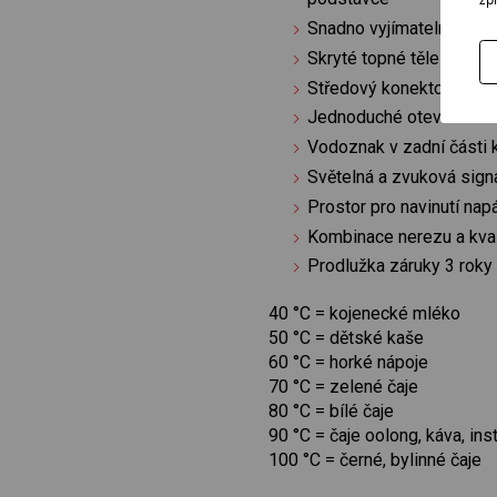
Snadno vyjímatelné a om
Skryté topné těleso po
Středový konektor STRI
Jednoduché otevírání vík
Vodoznak v zadní části 
Světelná a zvuková sign
Prostor pro navinutí nap
Kombinace nerezu a kval
Prodlužka záruky 3 roky
40 °C = kojenecké mléko
50 °C = dětské kaše
60 °C = horké nápoje
70 °C = zelené čaje
80 °C = bílé čaje
90 °C = čaje oolong, káva, ins
100 °C = černé, bylinné čaje