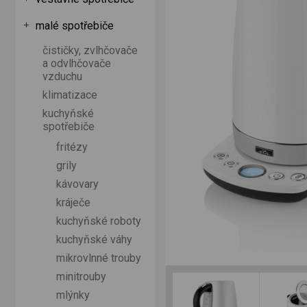
malé spotřebiče
čističky, zvlhčovače
a odvlhčovače
vzduchu
klimatizace
kuchyňské
spotřebiče
fritézy
grily
kávovary
kráječe
kuchyňské roboty
kuchyňské váhy
mikrovlnné trouby
minitrouby
mlýnky