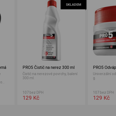
SKLADEM
erná
PRO5 Čistič na nerez 300 ml
PRO5 Odváp
e
Čistič na nerezové povrchy, balení
Univerzální o
300 ml.
g.
ro
107 bez DPH
107 bez DPH
129 Kč
129 Kč