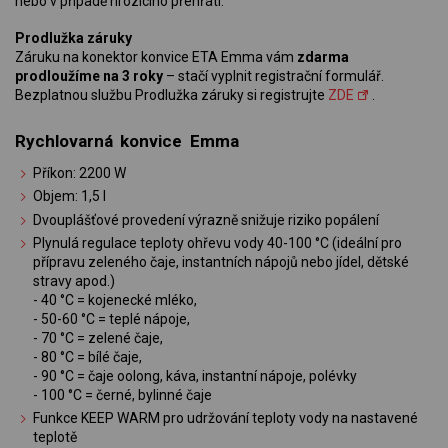
nebo v případě hrozícího přehřátí.
Prodlužka záruky
Záruku na konektor konvice ETA Emma vám
zdarma
prodloužíme na 3 roky
– stačí vyplnit registrační formulář.
Bezplatnou službu Prodlužka záruky si registrujte
ZDE
.
Rychlovarná konvice Emma
Příkon: 2200 W
Objem: 1,5 l
Dvouplášťové provedení výrazně snižuje riziko popálení
Plynulá regulace teploty ohřevu vody 40-100 °C (ideální pro
přípravu zeleného čaje, instantních nápojů nebo jídel, dětské
stravy apod.)
- 40 °C = kojenecké mléko,
- 50-60 °C = teplé nápoje,
- 70 °C = zelené čaje,
- 80 °C = bílé čaje,
- 90 °C = čaje oolong, káva, instantní nápoje, polévky
- 100 °C = černé, bylinné čaje
Funkce KEEP WARM pro udržování teploty vody na nastavené
teplotě