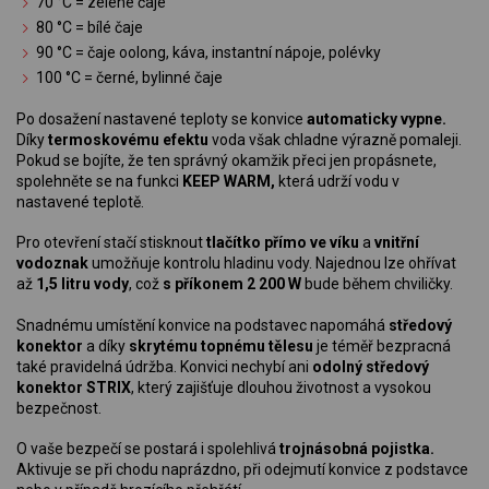
70 °C = zelené čaje
80 °C = bílé čaje
90 °C = čaje oolong, káva, instantní nápoje, polévky
100 °C = černé, bylinné čaje
Po dosažení nastavené teploty se konvice
automaticky vypne.
Díky
termoskovému efektu
voda však chladne výrazně pomaleji.
Pokud se bojíte, že ten správný okamžik přeci jen propásnete,
spolehněte se na funkci
KEEP WARM,
která udrží vodu v
nastavené teplotě.
Pro otevření stačí stisknout
tlačítko přímo ve víku
a
vnitřní
vodoznak
umožňuje kontrolu hladinu vody. Najednou lze ohřívat
až
1,5 litru vody
, což
s příkonem 2 200 W
bude během chviličky.
Snadnému umístění konvice na podstavec napomáhá
středový
konektor
a díky
skrytému topnému tělesu
je téměř bezpracná
také pravidelná údržba. Konvici nechybí ani
odolný středový
konektor STRIX
, který zajišťuje dlouhou životnost a vysokou
bezpečnost.
O vaše bezpečí se postará i spolehlivá
trojnásobná pojistka.
Aktivuje se při chodu naprázdno, při odejmutí konvice z podstavce