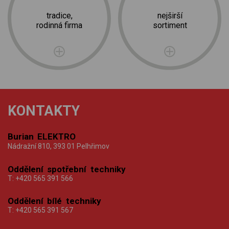
tradice,
nejširší
rodinná firma
sortiment
KONTAKTY
Burian ELEKTRO
Nádražní 810, 393 01 Pelhřimov
Oddělení spotřební techniky
T:
+420 565 391 566
Oddělení bílé techniky
T:
+420 565 391 567