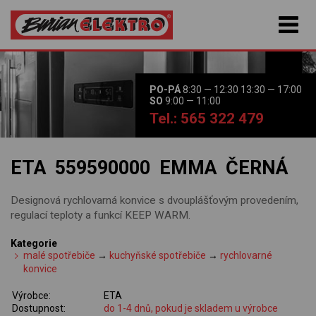
PO-PÁ
8:30 — 12:30 13:30 — 17:00
SO
9:00 — 11:00
Tel.: 565 322 479
ETA 559590000 EMMA ČERNÁ
Designová rychlovarná konvice s dvouplášťovým provedením,
regulací teploty a funkcí KEEP WARM.
Kategorie
malé spotřebiče
→
kuchyňské spotřebiče
→
rychlovarné
konvice
Výrobce:
ETA
Dostupnost:
do 1-4 dnů, pokud je skladem u výrobce