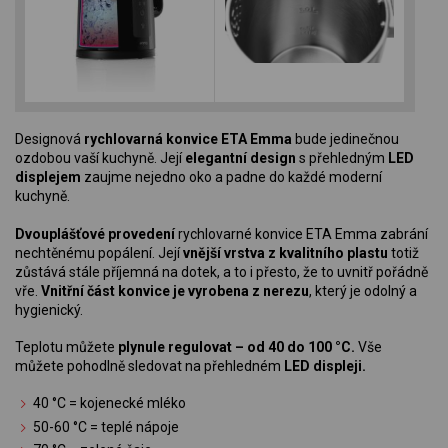
Designová
rychlovarná konvice ETA Emma
bude jedinečnou
ozdobou vaší kuchyně. Její
elegantní design
s přehledným
LED
displejem
zaujme nejedno oko a padne do každé moderní
kuchyně.
Dvouplášťové provedení
rychlovarné konvice ETA Emma zabrání
nechtěnému popálení. Její
vnější vrstva z kvalitního plastu
totiž
zůstává stále příjemná na dotek, a to i přesto, že to uvnitř pořádně
vře.
Vnitřní část konvice je vyrobena z nerezu
, který je odolný a
hygienický.
Teplotu můžete
plynule regulovat – od 40 do 100 °C.
Vše
můžete pohodlně sledovat na přehledném
LED displeji.
40 °C = kojenecké mléko
50-60 °C = teplé nápoje