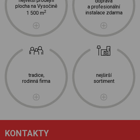
největší prodejní
doprava
plocha na Vysočině
a profesionální
2
instalace zdarma
1 500 m
tradice,
nejširší
rodinná firma
sortiment
KONTAKTY