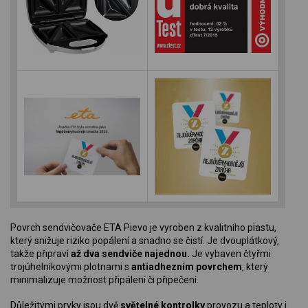
Povrch sendvičovače ETA Pievo je vyroben z kvalitního plastu,
který snižuje riziko popálení a snadno se čistí. Je dvouplátkový,
takže připraví
až dva sendviče najednou.
Je vybaven čtyřmi
trojúhelníkovými plotnami s
antiadhezním povrchem
, který
minimalizuje možnost připálení či připečení.
Důležitými prvky jsou dvě
světelné kontrolky
provozu a teploty i