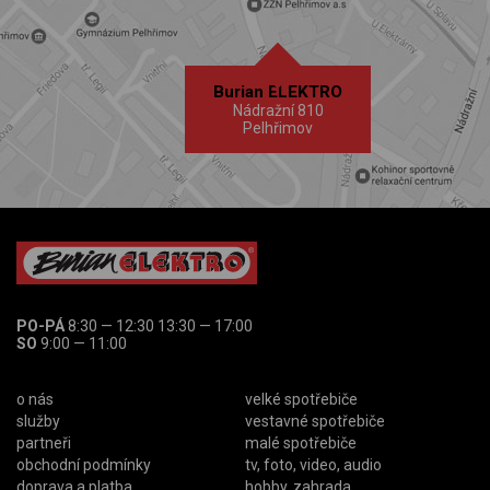
Burian ELEKTRO
Nádražní 810
Pelhřimov
PO-PÁ
8:30 — 12:30 13:30 — 17:00
SO
9:00 — 11:00
o nás
velké spotřebiče
služby
vestavné spotřebiče
partneři
malé spotřebiče
obchodní podmínky
tv, foto, video, audio
doprava a platba
hobby, zahrada