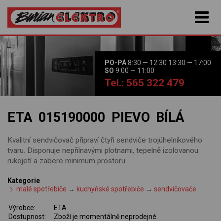
PO-PÁ
8:30 — 12:30 13:30 — 17:00
SO
9:00 — 11:00
Tel.: 565 322 479
ETA 015190000 PIEVO BÍLÁ
Kvalitní sendvičovač připraví čtyři sendviče trojúhelníkového
tvaru. Disponuje nepřilnavými plotnami, tepelně izolovanou
rukojetí a zabere minimum prostoru.
Kategorie
malé spotřebiče
→
kuchyňské spotřebiče
→
sendvičovače
Výrobce:
ETA
Dostupnost:
Zboží je momentálně neprodejné.