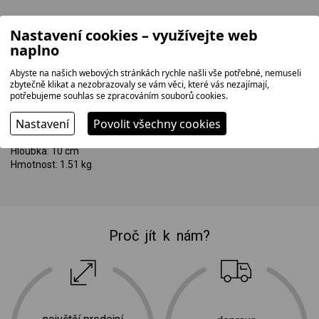
Rozměry výrobku:
Nastavení cookies – využívejte web
Šířka: 24.5 cm
naplno
Výška: 9.5 cm
Hloubka: 25 cm
Abyste na našich webových stránkách rychle našli vše potřebné, nemuseli
Hmotnost: 1.29 kg
zbytečně klikat a nezobrazovaly se vám věci, které vás nezajímají,
potřebujeme souhlas se zpracováním souborů cookies.
Rozměry balení:
Nastavení
Povolit všechny cookies
Šířka: 26.5 cm
Výška: 26 cm
Hloubka: 10 cm
Hmotnost: 1.51 kg
Proč jít k nám?