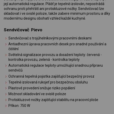
její automatická regulace. Plášť je tepelně izolován, nepostrádá
ochranu proti přehřátí ani protiskluzové nožky. Sendvičovač lze
skladovat i ve svislé poloze, takže zabere minimum prostoru a díky
modernímu designu obohatí vzhled každé kuchyně.
Sendvičovač Pievo
Sendvičovač s trojúhelníkovými pracovními deskami
Antiadhezní úprava pracovních desek pro snadné používání a
čištění
Světelná signalizace provozu a dosažení teploty: červená -
kontrolka provozu, zelená - kontrolka teploty
Automatická regulace teploty umožňující snadnou přípravu
sendvičů
Ochranná tepelná pojistka zajišťující bezpečný provoz
Tepelně izolovaná rukojeť pro bezpečnou obsluhu
Plastové provedení snižuje riziko popálení
Možnost skladování ve svislé poloze
Protiskluzové nožky zajišťující stabilitu na pracovní ploše
Příkon: 750 W