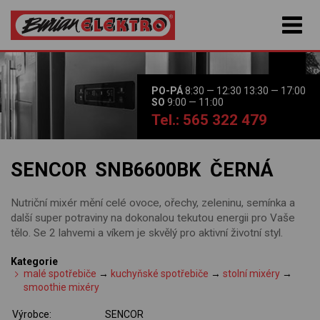
PO-PÁ
8:30 — 12:30 13:30 — 17:00
SO
9:00 — 11:00
Tel.: 565 322 479
SENCOR SNB6600BK ČERNÁ
Nutriční mixér mění celé ovoce, ořechy, zeleninu, semínka a
další super potraviny na dokonalou tekutou energii pro Vaše
tělo. Se 2 lahvemi a víkem je skvělý pro aktivní životní styl.
Kategorie
malé spotřebiče
→
kuchyňské spotřebiče
→
stolní mixéry
→
smoothie mixéry
Výrobce:
SENCOR