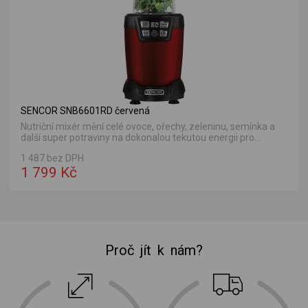
SENCOR SNB6601RD červená
Nutriční mixér mění celé ovoce, ořechy, zeleninu, semínka a
další super potraviny na dokonalou tekutou energii pro...
1 487 bez DPH
1 799 Kč
Proč jít k nám?