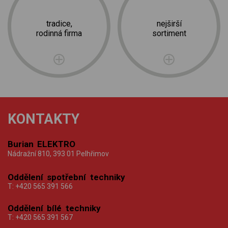
tradice,
nejširší
rodinná firma
sortiment
KONTAKTY
Burian ELEKTRO
Nádražní 810, 393 01 Pelhřimov
Oddělení spotřební techniky
T:
+420 565 391 566
Oddělení bílé techniky
T:
+420 565 391 567