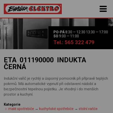
PO-PÁ
8:30 — 12:30 13:30 — 17:00
SO
9:00 — 11:00
Tel.: 565 322 479
ETA 011190000 INDUKTA
ČERNÁ
Indukční vařič je rychlý a úsporný pomocník při přípravě teplých
pokrmů. Má automatické vypnutí při odstavení nádobí a
bezpečnostní tepelnou pojistku. Je vhodný i do menších
prostor a kuchyní.
Kategorie
malé spotřebiče
→
kuchyňské spotřebiče
→
stolní vařiče