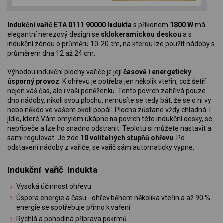
Indukční vařič ETA 0111 90000 Indukta
s příkonem
1800 W
má
elegantní nerezový design se
sklokeramickou deskou
a s
indukční zónou o průměru 10-20 cm, na kterou lze použít nádoby s
průměrem dna 12 až 24 cm.
Výhodou indukční plochy vařiče je její
časově i energeticky
úsporný provoz
. K ohřevu je potřeba jen několik vteřin, což šetří
nejen váš čas, ale i vaši peněženku. Tento povrch zahřívá pouze
dno nádoby, nikoli svou plochu, nemusíte se tedy bát, že se o ni vy
nebo někdo ve vašem okolí popálí. Plocha zůstane vždy chladná. I
jídlo, které Vám omylem ukápne na povrch této indukční desky, se
nepřipeče a lze ho snadno odstranit. Teplotu si můžete nastavit a
sami regulovat. Je zde
10 volitelných stupňů ohřevu
. Po
odstavení nádoby z vařiče, se vařič sám automaticky vypne.
Indukční vařič Indukta
Vysoká účinnost ohřevu
Úspora energie a času - ohřev během několika vteřin a až 90 %
energie se spotřebuje přímo k vaření
Rychlá a pohodlná příprava pokrmů