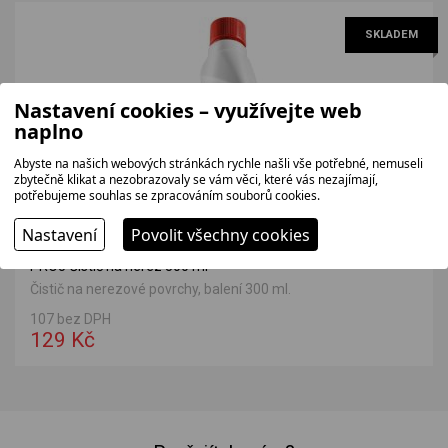
SKLADEM
Nastavení cookies – využívejte web
naplno
Abyste na našich webových stránkách rychle našli vše potřebné, nemuseli
zbytečně klikat a nezobrazovaly se vám věci, které vás nezajímají,
potřebujeme souhlas se zpracováním souborů cookies.
Nastavení
Povolit všechny cookies
PRO5 Čistič na nerez 300 ml
Čistič na nerezové povrchy, balení 300 ml.
107 bez DPH
129 Kč