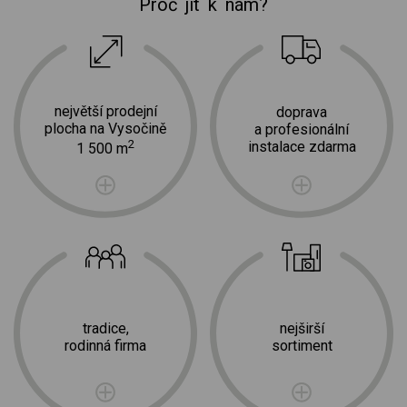
Proč jít k nám?
největší prodejní
doprava
plocha na Vysočině
a profesionální
2
instalace zdarma
1 500 m
tradice,
nejširší
rodinná firma
sortiment