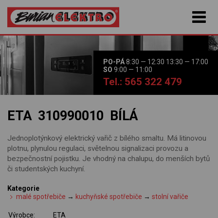
PO-PÁ
8:30 — 12:30 13:30 — 17:00
SO
9:00 — 11:00
Tel.: 565 322 479
ETA 310990010 BÍLÁ
Jednoplotýnkový elektrický vařič z bílého smaltu. Má litinovou
plotnu, plynulou regulaci, světelnou signalizaci provozu a
bezpečnostní pojistku. Je vhodný na chalupu, do menších bytů
či studentských kuchyní.
Kategorie
malé spotřebiče
→
kuchyňské spotřebiče
→
stolní vařiče
Výrobce:
ETA