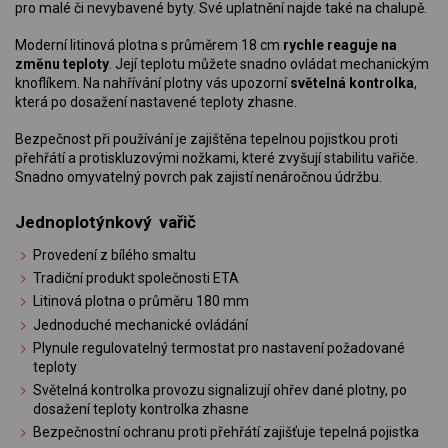
pro malé či nevybavené byty. Své uplatnění najde také na chalupě.
Moderní litinová plotna s průměrem 18 cm
rychle reaguje na
změnu teploty
. Její teplotu můžete snadno ovládat mechanickým
knoflíkem. Na nahřívání plotny vás upozorní
světelná kontrolka
,
která po dosažení nastavené teploty zhasne.
Bezpečnost při používání je zajištěna tepelnou pojistkou proti
přehřátí a protiskluzovými nožkami, které zvyšují stabilitu vařiče.
Snadno omyvatelný povrch pak zajistí nenáročnou údržbu.
Jednoplotýnkový vařič
Provedení z bílého smaltu
Tradiční produkt společnosti ETA
Litinová plotna o průměru 180 mm
Jednoduché mechanické ovládání
Plynule regulovatelný termostat pro nastavení požadované
teploty
Světelná kontrolka provozu signalizují ohřev dané plotny, po
dosažení teploty kontrolka zhasne
Bezpečnostní ochranu proti přehřátí zajišťuje tepelná pojistka