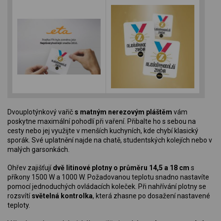
Dvouplotýnkový vařič
s matným nerezovým pláštěm
vám
poskytne maximální pohodlí při vaření. Přibalte ho s sebou na
cesty nebo jej využijte v menších kuchyních, kde chybí klasický
sporák. Své uplatnění najde na chatě, studentských kolejích nebo v
malých garsonkách.
Ohřev zajišťují
dvě litinové plotny o průměru 14,5 a 18 cm
s
příkony 1500 W a 1000 W. Požadovanou teplotu snadno nastavíte
pomocí jednoduchých ovládacích koleček. Při nahřívání plotny se
rozsvítí
světelná kontrolka
, která zhasne po dosažení nastavené
teploty.