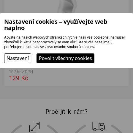
Nastavení cookies – využívejte web
naplno
Abyste na našich webových stránkách rychle našli vše potřebné, nemuseli
zbytečně klikat a nezobrazovaly se vám věci, které vás nezajímají,
potřebujeme souhlas se zpracováním souborů cookies.
PRO5 Čistič na nerez 300 ml
Nastavení
Povolit všechny cookies
Čistič na nerezové povrchy, balení 300 ml.
107 bez DPH
129 Kč
Proč jít k nám?