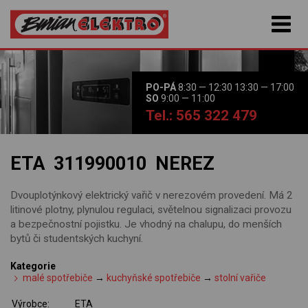
PO-PÁ
8:30 — 12:30 13:30 — 17:00
SO
9:00 — 11:00
Tel.: 565 322 479
ETA 311990010 NEREZ
Dvouplotýnkový elektrický vařič v nerezovém provedení. Má 2
litinové plotny, plynulou regulaci, světelnou signalizaci provozu
a bezpečnostní pojistku. Je vhodný na chalupu, do menších
bytů či studentských kuchyní.
Kategorie
malé spotřebiče
→
kuchyňské spotřebiče
→
stolní vařiče
Výrobce:
ETA