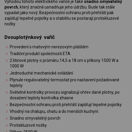
Výhodou tohoto elektrického vařiče je také
snadno omyvatelný
povrch
, který značně usnadňuje jeho údržbu. Bude tak stále
vypadat jako nový. Bezpečnostní ochranu proti přehřátí pak
zajišťují tepelné pojistky a o stabilitu se postarají protiskluzové
nožky.
Dvouplotýnkový vařič
Provedení s matovým nerezovým pláštěm
Tradiční produkt společnosti ETA
2 litinové plotny o průměru 14,5 a 18 cm s příkony 1500 W a
1000 W
Jednoduché mechanické ovládání
Plynule regulovatelný termostat pro nastavení požadované
teploty
Světelné kontrolky provozu signalizují ohřev dané plotny, po
dosažení teploty kontrolka zhasne
Bezpečnostní ochranu proti přehřátí zajišťují tepelné pojistky
Vhodný na chalupu, chatu a do menších kuchyní
Snadno omyvatelný povrch
Protiskluzové nožky
Příkon: 2500 W