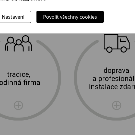
Nastavení
Povolit všechny cookies
Proč jít k nám?
E-shop Elektro Burian
doprava
tradice,
a profesionál
rodinná firma
instalace zda