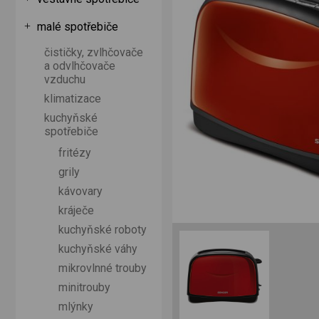
malé spotřebiče
čističky, zvlhčovače
a odvlhčovače
vzduchu
klimatizace
kuchyňské
spotřebiče
fritézy
grily
kávovary
kráječe
kuchyňské roboty
kuchyňské váhy
mikrovlnné trouby
minitrouby
mlýnky