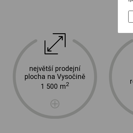
ektro
doprava a instalace elektro zařízení
největší prodejní
plocha na Vysočině
2
1 500 m