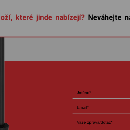
oží, které jinde nabízejí?
Neváhejte ná