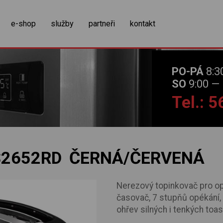
zobrazit obsah košíku
e-shop
služby
partneři
kontakt
PO-PÁ
8:3
SO
9:00 — 
Tel.: 
2652RD ČERNÁ/ČERVENÁ
Nerezový topinkovač pro op
časovač, 7 stupňů opékání,
ohřev silných i tenkých toa