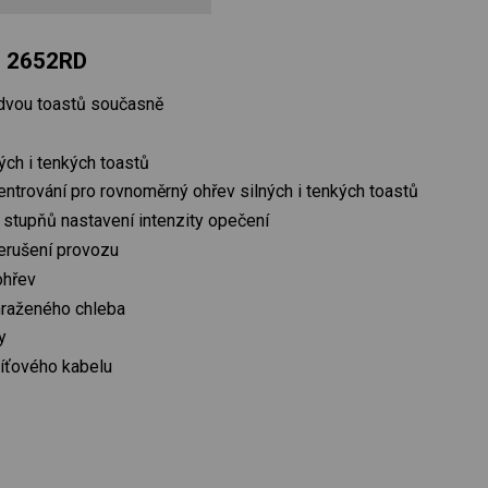
S 2652RD
 dvou toastů současně
ých i tenkých toastů
ntrování pro rovnoměrný ohřev silných i tenkých toastů
 stupňů nastavení intenzity opečení
řerušení provozu
ohřev
mraženého chleba
y
síťového kabelu