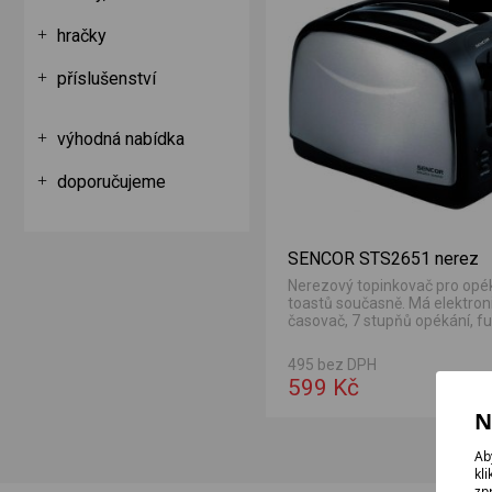
hračky
příslušenství
výhodná nabídka
doporučujeme
SENCOR STS2651 nerez
Nerezový topinkovač pro opé
toastů současně. Má elektron
časovač, 7 stupňů opékání, fu
automatického...
495 bez DPH
599 Kč
N
Ab
kl
zp