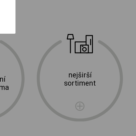
nejširší
ní
sortiment
rma