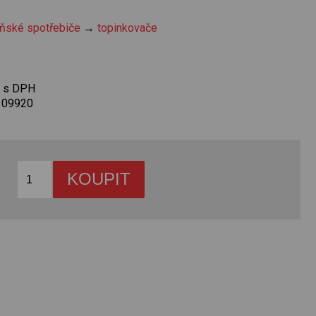
ňské spotřebiče
→
topinkovače
č s DPH
109920