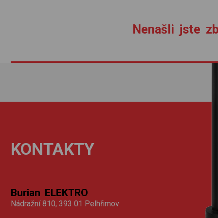
Nenašli jste zb
KONTAKTY
Burian ELEKTRO
Nádražní 810, 393 01 Pelhřimov