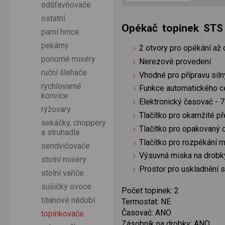
odšťavňovače
ostatní
Opékač topinek ST
parní hrnce
pekárny
2 otvory pro opékání až
ponorné mixéry
Nerezové provedení
ruční šlehače
Vhodné pro přípravu siln
rychlovarné
Funkce automatického ce
konvice
Elektronický časovač - 7
rýžovary
Tlačítko pro okamžité p
sekáčky, choppery
Tlačítko pro opakovaný 
a struhadla
Tlačítko pro rozpékání 
sendvičovače
Výsuvná miska na drobk
stolní mixéry
Prostor pro uskladnění 
stolní vařiče
sušičky ovoce
Počet topinek: 2
titanové nádobí
Termostat: NE
Časovač: ANO
topinkovače
Zásobník na drobky: ANO