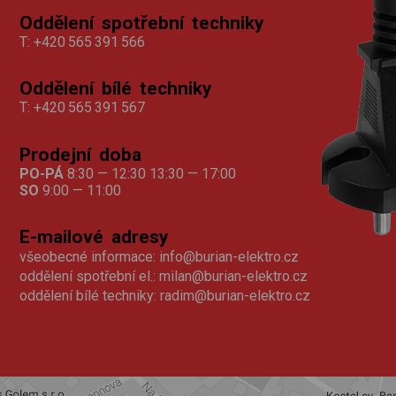
Oddělení spotřební techniky
T:
+420 565 391 566
Oddělení bílé techniky
T:
+420 565 391 567
Prodejní doba
PO-PÁ
8:30 — 12:30 13:30 — 17:00
SO
9:00 — 11:00
E-mailové adresy
všeobecné informace:
info@burian-elektro.cz
oddělení spotřební el.:
milan@burian-elektro.cz
oddělení bílé techniky:
radim@burian-elektro.cz