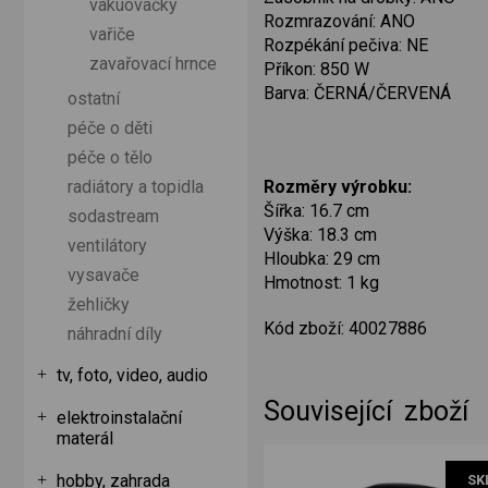
vakuovačky
Rozmrazování: ANO
vařiče
Rozpékání pečiva: NE
zavařovací hrnce
Příkon: 850 W
Barva: ČERNÁ/ČERVENÁ
ostatní
péče o děti
péče o tělo
Rozměry výrobku:
radiátory a topidla
Šířka: 16.7 cm
sodastream
Výška: 18.3 cm
ventilátory
Hloubka: 29 cm
vysavače
Hmotnost: 1 kg
žehličky
Kód zboží: 40027886
náhradní díly
tv, foto, video, audio
Související zboží
elektroinstalační
materál
hobby, zahrada
SK