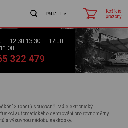
Košík je
Přihlásit se
prázdný
0 — 12:30 13:30 — 17:00
11:00
565 322 479
ékání 2 toastů současně. Má elektronický
 funkci automatického centrování pro rovnoměrný
stů a výsuvnou nádobu na drobky.