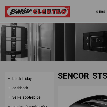
o nás
SENCOR STS
black friday
cashback
velké spotřebiče
vestavné spotřebiče