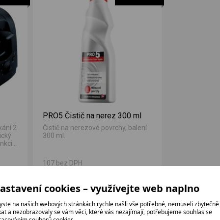
PRO5 Čistič na nerez 300 ml
kání 2
Čistič na nerezové povrchy, balení
ický
300 ml.
nkci
107 bez DPH
129 Kč
astavení cookies – využívejte web naplno
yste na našich webových stránkách rychle našli vše potřebné, nemuseli zbytečně
ikat a nezobrazovaly se vám věci, které vás nezajímají, potřebujeme souhlas se
racováním souborů cookies.