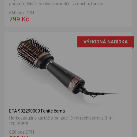
pouzdře. Má 2 rychlosti proudění vzduchu, funkci...
660 bez DPH
799 Kč
VÝHODNÁ NABÍDKA
ETA 932290000 Fenité černá
Horkovzdušný kartáč s ionizací, 3-mi rychlostmi a 3-mi
teplotami.
826 bez DPH