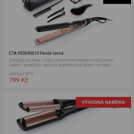
ETA 933690010 Fenité černá
Žehlička na vlasy s odpruženými destičkami v dárkovém
balení v praktické taštičce doplněná kartáčem na vlasy,...
660 bez DPH
799 Kč
VÝHODNÁ NABÍDKA