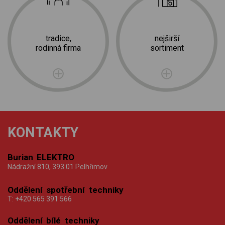
tradice,
nejširší
rodinná firma
sortiment
KONTAKTY
Burian ELEKTRO
Nádražní 810, 393 01 Pelhřimov
Oddělení spotřební techniky
T:
+420 565 391 566
Oddělení bílé techniky