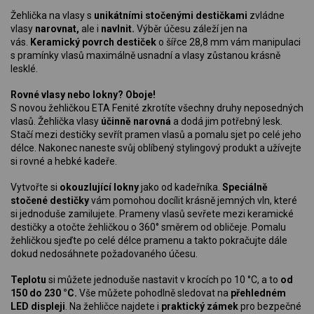
Žehlička na vlasy s
unikátními stočenými destičkami
zvládne
vlasy
narovnat,
ale i
navlnit.
Výběr účesu záleží jen na
vás.
Keramický povrch destiček
o šířce 28,8 mm vám manipulaci
s pramínky vlasů maximálně usnadní a vlasy zůstanou krásně
lesklé.
Rovné vlasy nebo lokny? Oboje!
S novou žehličkou ETA Fenité zkrotíte všechny druhy neposedných
vlasů. Žehlička vlasy
účinně narovná
a dodá jim potřebný lesk.
Stačí mezi destičky sevřít pramen vlasů a pomalu sjet po celé jeho
délce. Nakonec naneste svůj oblíbený stylingový produkt a užívejte
si rovné a hebké kadeře.
Vytvořte si
okouzlující lokny
jako od kadeřníka.
Speciálně
stočené destičky
vám pomohou docílit krásně jemných vln, které
si jednoduše zamilujete. Prameny vlasů sevřete mezi keramické
destičky a otočte žehličkou o 360° směrem od obličeje. Pomalu
žehličkou sjeďte po celé délce pramenu a takto pokračujte dále
dokud nedosáhnete požadovaného účesu.
Teplotu
si můžete jednoduše nastavit v krocích po 10 °C, a to
od
150 do 230 °C.
Vše můžete pohodlně sledovat na
přehledném
LED displeji
. Na žehličce najdete i
praktický zámek
pro bezpečné