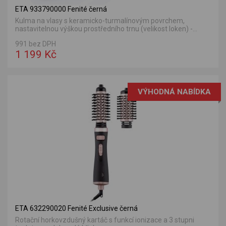
ETA 933790000 Fenité černá
Kulma na vlasy s keramicko-turmalínovým povrchem,
nastavitelnou výškou prostředního trnu (velikost loken) -...
991 bez DPH
1 199 Kč
VÝHODNÁ NABÍDKA
ETA 632290020 Fenité Exclusive černá
Rotační horkovzdušný kartáč s funkcí ionizace a 3 stupni