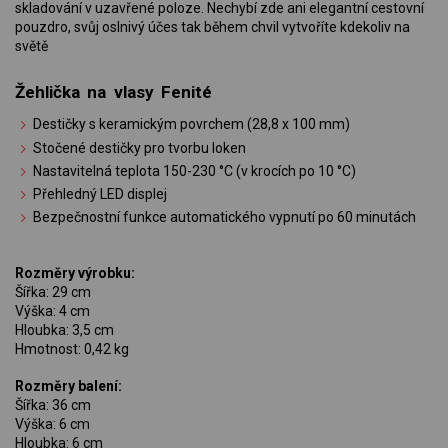
skladování v uzavřené poloze. Nechybí zde ani elegantní cestovní
pouzdro, svůj oslnivý účes tak během chvil vytvoříte kdekoliv na
světě
Žehlička na vlasy Fenité
Destičky s keramickým povrchem (28,8 x 100 mm)
Stočené destičky pro tvorbu loken
Nastavitelná teplota 150-230 °C (v krocích po 10 °C)
Přehledný LED displej
Bezpečnostní funkce automatického vypnutí po 60 minutách
Rozměry výrobku:
Šířka: 29 cm
Výška: 4 cm
Hloubka: 3,5 cm
Hmotnost: 0,42 kg
Rozměry balení:
Šířka: 36 cm
Výška: 6 cm
Hloubka: 6 cm