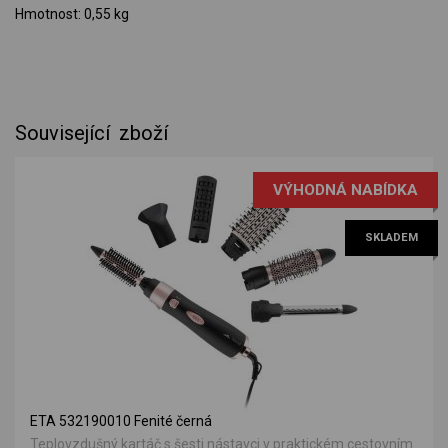
Hmotnost: 0,55 kg
Související zboží
VÝHODNÁ NABÍDKA
SKLADEM
ETA 532190010 Fenité černá
Teplovzdušný kartáč s šesti nástavci v praktickém cestovním