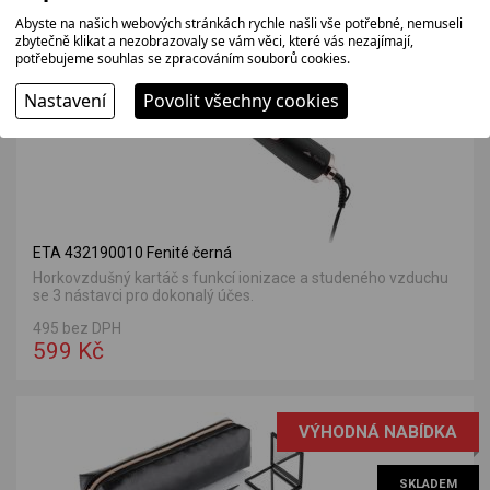
Abyste na našich webových stránkách rychle našli vše potřebné, nemuseli
zbytečně klikat a nezobrazovaly se vám věci, které vás nezajímají,
SKLADEM
potřebujeme souhlas se zpracováním souborů cookies.
Nastavení
Povolit všechny cookies
ETA 432190010 Fenité černá
Horkovzdušný kartáč s funkcí ionizace a studeného vzduchu
se 3 nástavci pro dokonalý účes.
495 bez DPH
599 Kč
VÝHODNÁ NABÍDKA
SKLADEM