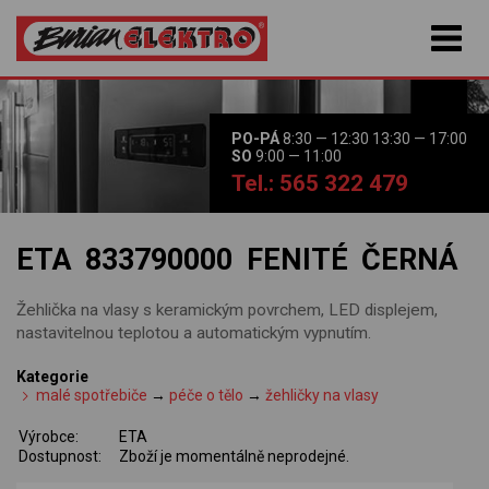
PO-PÁ
8:30 — 12:30 13:30 — 17:00
SO
9:00 — 11:00
Tel.: 565 322 479
ETA 833790000 FENITÉ ČERNÁ
Žehlička na vlasy s keramickým povrchem, LED displejem,
nastavitelnou teplotou a automatickým vypnutím.
Kategorie
malé spotřebiče
→
péče o tělo
→
žehličky na vlasy
Výrobce:
ETA
Dostupnost:
Zboží je momentálně neprodejné.