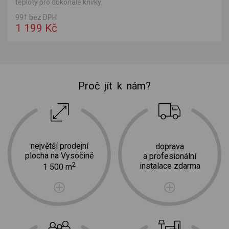
teploty pro dokonalé křivky.
991 bez DPH
1 199 Kč
Proč jít k nám?
největší prodejní
doprava
plocha na Vysočině
a profesionální
2
instalace zdarma
1 500 m