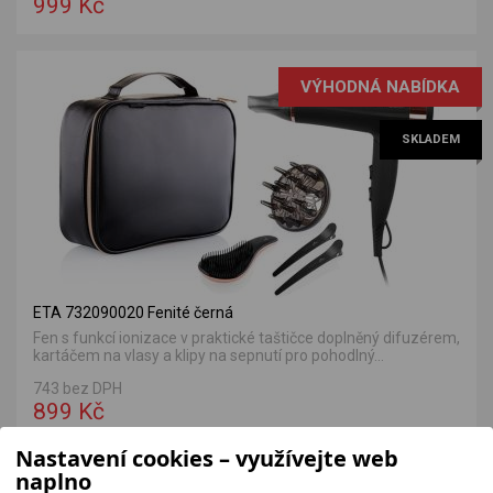
999 Kč
VÝHODNÁ NABÍDKA
SKLADEM
ETA 732090020 Fenité černá
Fen s funkcí ionizace v praktické taštičce doplněný difuzérem,
kartáčem na vlasy a klipy na sepnutí pro pohodlný...
743 bez DPH
899 Kč
Nastavení cookies – využívejte web
naplno
VÝHODNÁ NABÍDKA