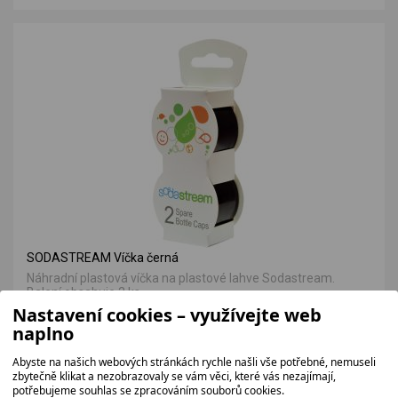
SODASTREAM Víčka černá
Náhradní plastová víčka na plastové lahve Sodastream.
Balení obsahuje 2 ks.
Nastavení cookies – využívejte web
57 bez DPH
naplno
69 Kč
Abyste na našich webových stránkách rychle našli vše potřebné, nemuseli
zbytečně klikat a nezobrazovaly se vám věci, které vás nezajímají,
potřebujeme souhlas se zpracováním souborů cookies.