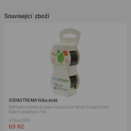
Související zboží
SODASTREAM Víčka šedá
Náhradní plastová víčka na plastové lahve Sodastream.
Balení obsahuje 2 ks.
57 bez DPH
69 Kč