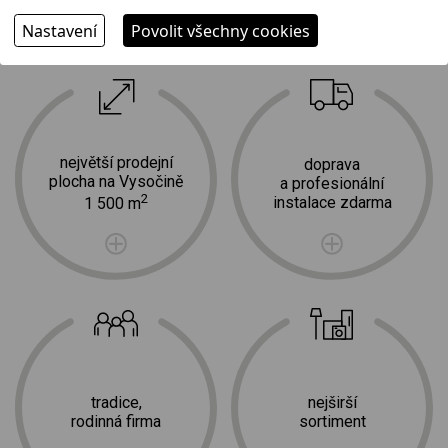
Nastavení
Povolit všechny cookies
Proč jít k nám?
největší prodejní
doprava
plocha na Vysočině
a profesionální
2
instalace zdarma
1 500 m
tradice,
nejširší
rodinná firma
sortiment