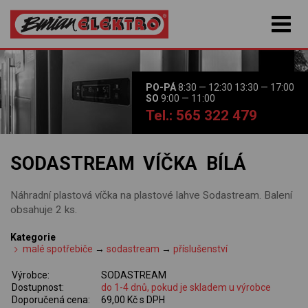
PO-PÁ
8:30 — 12:30 13:30 — 17:00
SO
9:00 — 11:00
Tel.: 565 322 479
SODASTREAM VÍČKA BÍLÁ
Náhradní plastová víčka na plastové lahve Sodastream. Balení
obsahuje 2 ks.
Kategorie
malé spotřebiče
→
sodastream
→
příslušenství
Výrobce:
SODASTREAM
Dostupnost:
do 1-4 dnů, pokud je skladem u výrobce
Doporučená cena:
69,00 Kč s DPH