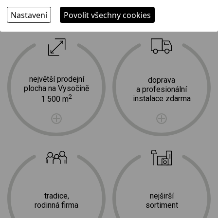
Nastavení
Povolit všechny cookies
Proč jít k nám?
největší prodejní
doprava
plocha na Vysočině
a profesionální
2
instalace zdarma
1 500 m
tradice,
nejširší
rodinná firma
sortiment