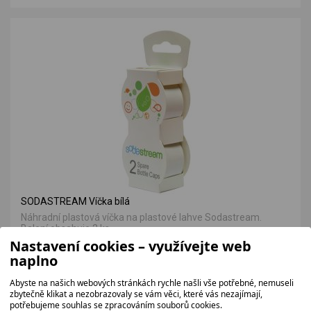
SODASTREAM Víčka bílá
Náhradní plastová víčka na plastové lahve Sodastream.
Balení obsahuje 2 ks.
Nastavení cookies – využívejte web
57 bez DPH
naplno
69 Kč
Abyste na našich webových stránkách rychle našli vše potřebné, nemuseli
zbytečně klikat a nezobrazovaly se vám věci, které vás nezajímají,
potřebujeme souhlas se zpracováním souborů cookies.