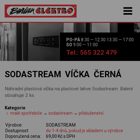
PO-PÁ
8:30 — 12:30 13:30 — 17:00
SO
9:00 — 11:00
Tel.: 565 322 479
SODASTREAM VÍČKA ČERNÁ
Náhradní plastová víčka na plastové lahve Sodastream. Balení
obsahuje 2 ks.
Kategorie
malé spotřebiče
→
sodastream
→
příslušenství
Výrobce:
SODASTREAM
Dostupnost:
do 1-4 dnů, pokud je skladem u výrobce
Doporučená cena:
69,00 Kč s DPH