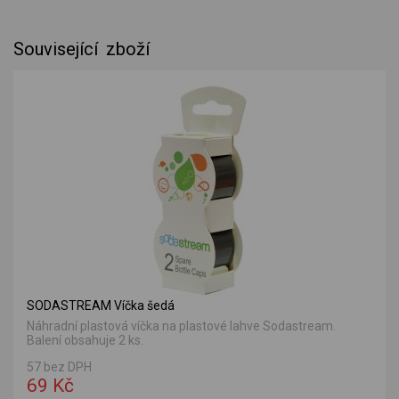
Související zboží
SODASTREAM Víčka šedá
Náhradní plastová víčka na plastové lahve Sodastream.
Balení obsahuje 2 ks.
57 bez DPH
69 Kč