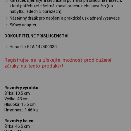
Kartáček s jemnými štětinkami pomáhá při úklidu na místech,
která potřebujete šetrně zbavit prachu nebo pavučin (na
nábytku, zdech či obrazech).
Nástěnný držák pro nabíjení a praktické uskladnění vysavače
Síťový adaptér
DOKOUPITELNÉ PŘÍSLUŠENSTVÍ
Hepa filtr ETA 142400030
Registrujte se a získejte možnost prodloužené
záruky na tento produkt
Rozměry výrobku:
Šířka: 10.5 cm
Výška: 43 cm
Hloubka: 15.5 cm
Hmotnost: 1.46 kg
Rozměry balení:
Šířka: 46.5 cm