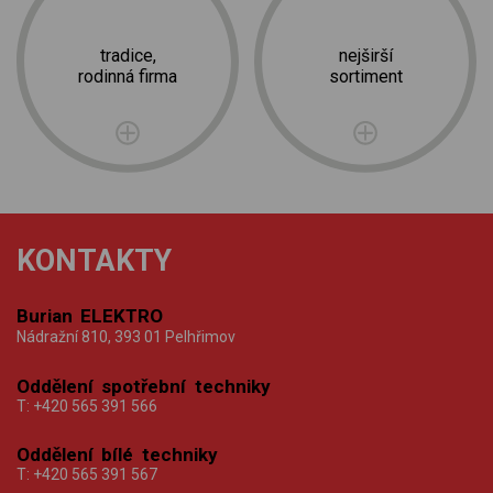
tradice,
nejširší
rodinná firma
sortiment
KONTAKTY
Burian ELEKTRO
Nádražní 810, 393 01 Pelhřimov
Oddělení spotřební techniky
T:
+420 565 391 566
Oddělení bílé techniky
T:
+420 565 391 567