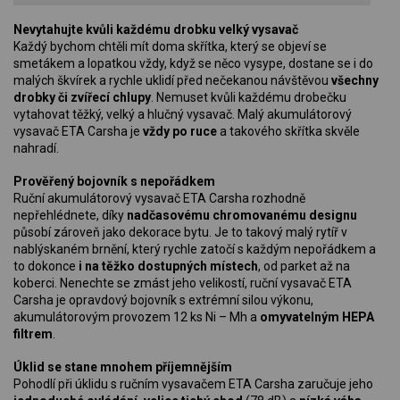
Nevytahujte kvůli každému drobku velký vysavač
Každý bychom chtěli mít doma skřítka, který se objeví se
smetákem a lopatkou vždy, když se něco vysype, dostane se i do
malých škvírek a rychle uklidí před nečekanou návštěvou
všechny
drobky či zvířecí chlupy
. Nemuset kvůli každému drobečku
vytahovat těžký, velký a hlučný vysavač. Malý akumulátorový
vysavač ETA Carsha je
vždy po ruce
a takového skřítka skvěle
nahradí.
Prověřený bojovník s nepořádkem
Ruční akumulátorový vysavač ETA Carsha rozhodně
nepřehlédnete, díky
nadčasovému chromovanému designu
působí zároveň jako dekorace bytu. Je to takový malý rytíř v
nablýskaném brnění, který rychle zatočí s každým nepořádkem a
to dokonce
i na těžko dostupných místech
, od parket až na
koberci. Nenechte se zmást jeho velikostí, ruční vysavač ETA
Carsha je opravdový bojovník s extrémní silou výkonu,
akumulátorovým provozem 12 ks Ni – Mh a
omyvatelným HEPA
filtrem
.
Úklid se stane mnohem příjemnějším
Pohodlí při úklidu s ručním vysavačem ETA Carsha zaručuje jeho