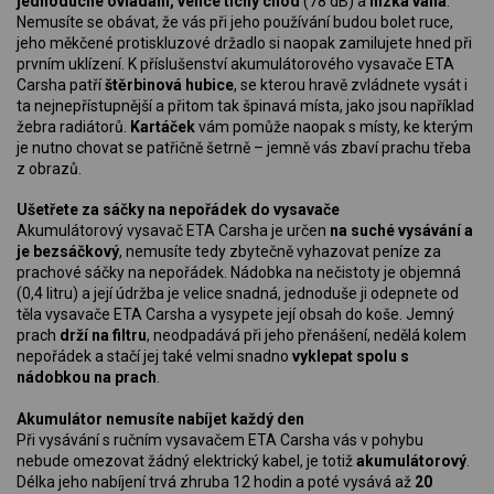
jednoduché ovládání, velice tichý chod
(78 dB) a
nízká váha
.
Nemusíte se obávat, že vás při jeho používání budou bolet ruce,
jeho měkčené protiskluzové držadlo si naopak zamilujete hned při
prvním uklízení. K příslušenství akumulátorového vysavače ETA
Carsha patří
štěrbinová hubice
, se kterou hravě zvládnete vysát i
ta nejnepřístupnější a přitom tak špinavá místa, jako jsou například
žebra radiátorů.
Kartáček
vám pomůže naopak s místy, ke kterým
je nutno chovat se patřičně šetrně – jemně vás zbaví prachu třeba
z obrazů.
Ušetřete za sáčky na nepořádek do vysavače
Akumulátorový vysavač ETA Carsha je určen
na suché vysávání a
je bezsáčkový
, nemusíte tedy zbytečně vyhazovat peníze za
prachové sáčky na nepořádek. Nádobka na nečistoty je objemná
(0,4 litru) a její údržba je velice snadná, jednoduše ji odepnete od
těla vysavače ETA Carsha a vysypete její obsah do koše. Jemný
prach
drží na filtru
, neodpadává při jeho přenášení, nedělá kolem
nepořádek a stačí jej také velmi snadno
vyklepat spolu s
nádobkou na prach
.
Akumulátor nemusíte nabíjet každý den
Při vysávání s ručním vysavačem ETA Carsha vás v pohybu
nebude omezovat žádný elektrický kabel, je totiž
akumulátorový
.
Délka jeho nabíjení trvá zhruba 12 hodin a poté vysává až
20