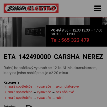
PO-PÁ
8:30 — 12:30 13:30 — 17:00
SO
9:00 — 11:00
Tel.: 565 322 479
ETA 142490000 CARSHA NEREZ
Ruční, bezsáčkový vysavač se 12 ks Ni-Mh akumulátorem,
který na jedno nabití pracuje až 20 minut.
Kategorie
malé spotřebiče
→
vysavače
→
akumulátorové
malé spotřebiče
→
vysavače
→
bezsáčkové
malé spotřebiče
→
vysavače
→
ruční
Výrobce:
ETA