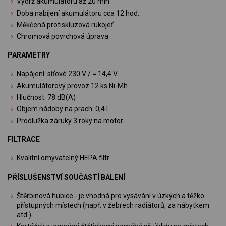
Výdrž akumulátoru až 20 min.
Doba nabíjení akumulátoru cca 12 hod.
Měkčená protiskluzová rukojeť
Chromová povrchová úprava
PARAMETRY
Napájení: síťové 230 V / = 14,4 V
Akumulátorový provoz 12 ks Ni-Mh
Hlučnost: 78 dB(A)
Objem nádoby na prach: 0,4 l
Prodlužka záruky 3 roky na motor
FILTRACE
Kvalitní omyvatelný HEPA filtr
PŘÍSLUŠENSTVÍ SOUČASTÍ BALENÍ
Štěrbinová hubice - je vhodná pro vysávání v úzkých a těžko
přístupných místech (např. v žebrech radiátorů, za nábytkem
atd.)