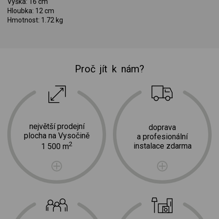
Výška: 16 cm
Hloubka: 12 cm
Hmotnost: 1.72 kg
Proč jít k nám?
největší prodejní
doprava
plocha na Vysočině
a profesionální
2
instalace zdarma
1 500 m