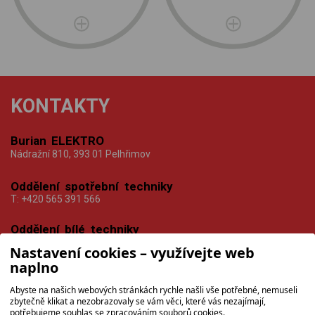
KONTAKTY
Burian ELEKTRO
Nádražní 810, 393 01 Pelhřimov
Oddělení spotřební techniky
T:
+420 565 391 566
Oddělení bílé techniky
T:
+420 565 391 567
Nastavení cookies – využívejte web
naplno
Prodejní doba
PO-PÁ
8:30 — 12:30 13:30 — 17:00
Abyste na našich webových stránkách rychle našli vše potřebné, nemuseli
SO
9:00 — 11:00
zbytečně klikat a nezobrazovaly se vám věci, které vás nezajímají,
potřebujeme souhlas se zpracováním souborů cookies.