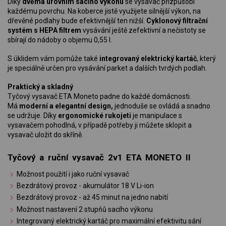
Díky
dvěma úrovním sacího výkonu
se vysavač přizpůsobí
každému povrchu. Na koberce jistě využijete silnější výkon, na
dřevěné podlahy bude efektivnější ten nižší.
Cyklonový filtrační
systém s HEPA filtrem
vysávání ještě zefektivní a nečistoty se
sbírají do nádoby o objemu 0,55 l.
S úklidem vám pomůže také
integrovaný elektrický kartáč
, který
je speciálně určen pro vysávání parket a dalších tvrdých podlah.
Praktický a skladný
Tyčový vysavač ETA Moneto padne do každé domácnosti.
Má
moderní a elegantní design,
jednoduše se ovládá a snadno
se udržuje. Díky
ergonomické rukojeti
je manipulace s
vysavačem pohodlná, v případě potřeby ji můžete sklopit a
vysavač uložit do skříně.
Tyčový a ruční vysavač 2v1 ETA MONETO II
Možnost použití i jako ruční vysavač
Bezdrátový provoz - akumulátor 18 V Li-ion
Bezdrátový provoz - až 45 minut na jedno nabití
Možnost nastavení 2 stupňů sacího výkonu
Integrovaný elektrický kartáč pro maximální efektivitu sání