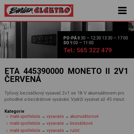
PO-PÁ
8:30 — 12:30 13:30 — 17:00
SO
9:00 — 11:00
Tel.: 565 322 479
ETA 445390000 MONETO II 2V1
ČERVENÁ
Tyčový, bezsáčkový vysavač 2v1 se 18 V akumulátorem pro
pohodlné a bezdrátové vysávání. Vydrží vysávat až 45 minut.
Kategorie
malé spotřebiče
→
vysavače
→
akumulátorové
malé spotřebiče
→
vysavače
→
bezsáčkové
malé spotřebiče
→
vysavače
→
ruční