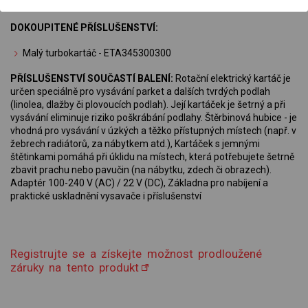
nejmenší mikročástice
DOKOUPITENÉ PŘÍSLUŠENSTVÍ:
Malý turbokartáč - ETA345300300
PŘÍSLUŠENSTVÍ SOUČASTÍ BALENÍ:
Rotační elektrický kartáč je
určen speciálně pro vysávání parket a dalších tvrdých podlah
(linolea, dlažby či plovoucích podlah). Její kartáček je šetrný a při
vysávání eliminuje riziko poškrábání podlahy. Štěrbinová hubice - je
vhodná pro vysávání v úzkých a těžko přístupných místech (např. v
žebrech radiátorů, za nábytkem atd.), Kartáček s jemnými
štětinkami pomáhá při úklidu na místech, která potřebujete šetrně
zbavit prachu nebo pavučin (na nábytku, zdech či obrazech).
Adaptér 100-240 V (AC) / 22 V (DC), Základna pro nabíjení a
praktické uskladnění vysavače i příslušenství
Registrujte se a získejte možnost prodloužené
záruky na tento produkt