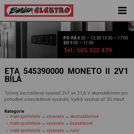
PO-PÁ
8:30 — 12:30 13:30 — 17:00
SO
9:00 — 11:00
Tel.: 565 322 479
ETA 545390000 MONETO II 2V1
BÍLÁ
Tyčový, bezsáčkový vysavač 2v1 se 21,6 V akumulátorem pro
pohodlné a bezdrátové vysávání. Vydrží vysávat až 50 minut.
Kategorie
malé spotřebiče
→
vysavače
→
akumulátorové
malé spotřebiče
→
vysavače
→
bezsáčkové
malé spotřebiče
→
vysavače
→
ruční