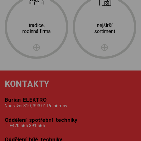
tradice,
nejširší
rodinná firma
sortiment
KONTAKTY
Burian ELEKTRO
Nádražní 810, 393 01 Pelhřimov
Oddělení spotřební techniky
T:
+420 565 391 566
Oddělení bílé techniky