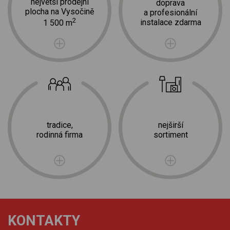
největší prodejní
doprava
plocha na Vysočině
a profesionální
2
instalace zdarma
1 500 m
tradice,
nejširší
rodinná firma
sortiment
KONTAKTY