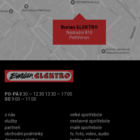
Burian ELEKTRO
Nádražní 810
Pelhřimov
PO-PÁ
8:30 — 12:30 13:30 — 17:00
SO
9:00 — 11:00
o nás
velké spotřebiče
služby
vestavné spotřebiče
partneři
malé spotřebiče
obchodní podmínky
tv, foto, video, audio
doprava a platba
hobby, zahrada