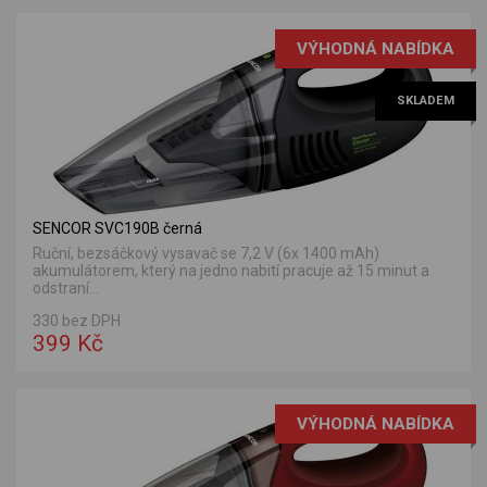
VÝHODNÁ NABÍDKA
SKLADEM
SENCOR SVC190B černá
Ruční, bezsáčkový vysavač se 7,2 V (6x 1400 mAh)
akumulátorem, který na jedno nabití pracuje až 15 minut a
odstraní...
330 bez DPH
399 Kč
VÝHODNÁ NABÍDKA