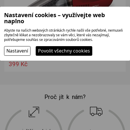
Nastavení cookies – využívejte web
naplno
Abyste na našich webových stránkách rychle našli vše potřebné, nemuseli
SENCOR SVC190R červená
zbytečně klikat a nezobrazovaly se vám věci, které vás nezajímají,
potřebujeme souhlas se zpracováním souborů cookies.
Ruční, bezsáčkový vysavač se 7,2 V (6x 1400 mAh)
akumulátorem, který na jedno nabití pracuje až 15 minut a
odstraní...
Nastavení
Povolit všechny cookies
330 bez DPH
399 Kč
Proč jít k nám?