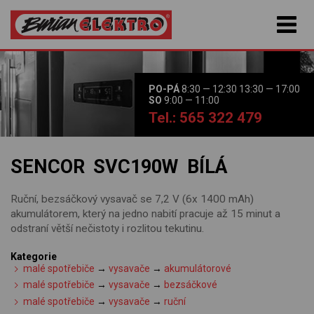
PO-PÁ
8:30 — 12:30 13:30 — 17:00
SO
9:00 — 11:00
Tel.: 565 322 479
SENCOR SVC190W BÍLÁ
Ruční, bezsáčkový vysavač se 7,2 V (6x 1400 mAh)
akumulátorem, který na jedno nabití pracuje až 15 minut a
odstraní větší nečistoty i rozlitou tekutinu.
Kategorie
malé spotřebiče
→
vysavače
→
akumulátorové
malé spotřebiče
→
vysavače
→
bezsáčkové
malé spotřebiče
→
vysavače
→
ruční