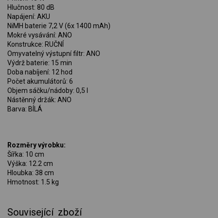
Hlučnost: 80 dB
Napájení: AKU
NiMH baterie 7,2 V (6x 1400 mAh)
Mokré vysávání: ANO
Konstrukce: RUČNÍ
Omyvatelný výstupní filtr: ANO
Výdrž baterie: 15 min
Doba nabíjení: 12 hod
Počet akumulátorů: 6
Objem sáčku/nádoby: 0,5 l
Nástěnný držák: ANO
Barva: BÍLÁ
Rozměry výrobku:
Šířka: 10 cm
Výška: 12.2 cm
Hloubka: 38 cm
Hmotnost: 1.5 kg
Související zboží