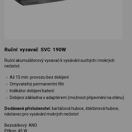
Ruční vysavač SVC 190W
Ruční akumulátorový vysavač k vysávání suchých i mokrých
nečistot.
Až 15 min. provozu bez dobíjení
Omyvatelný permanentní filtr
Indikátor dobíjení baterií
Dobíjecí základna s adaptérem (možnost připevnění na stěnu)
Dodávané příslušenství:
kartáčová hubice, štěrbinová hubice,
nástavec pro vysávání mokrých nečistot
Bezsáčkový: ANO
Příkon: 45 W