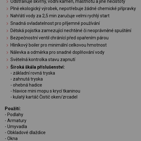
Odstraňuje skvrny, vodní kámen, mastnotu a jiné nečistoty
Plně ekologický výrobek, nepotřebuje žádné chemické přípravky
Nahřátí vody za 2,5 min zaručuje velmi rychlý start
Snadná ovladatelnost pro příjemné používání
Dětská pojistka zamezující nechtěné či neoprávněné spuštění
Bezpečnostní ventil chránící před opařením párou
Hliníkový boiler pro minimální celkovou hmotnost
Nálevka a odměrka pro snadné doplňování vody
Světelná kontrolka stavu zapnutí
Široká škála příslušenství:
- základní rovná tryska
- zahnutá tryska
- ohebná hadice
- hlavice mini mopu s krycí tkaninou
- kulatý kartáč Čistič oken/zrcadel
Použití:
- Podlahy
- Armatury
- Umyvadla
- Obkladové dlaždice
- Okna