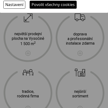
Nastavení
Povolit všechny cookies
Proč jít k nám?
největší prodejní
doprava
plocha na Vysočině
a profesionální
2
instalace zdarma
1 500 m
tradice,
nejširší
rodinná firma
sortiment