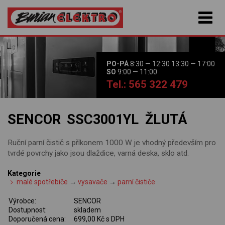
PO-PÁ
8:30 — 12:30 13:30 — 17:00
SO
9:00 — 11:00
Tel.: 565 322 479
SENCOR SSC3001YL ŽLUTÁ
Ruční parní čistič s příkonem 1000 W je vhodný především pro
tvrdé povrchy jako jsou dlaždice, varná deska, sklo atd.
Kategorie
malé spotřebiče
→
vysavače
→
parní čističe
Výrobce:
SENCOR
Dostupnost:
skladem
Doporučená cena:
699,00 Kč s DPH