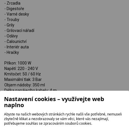
- Zrcadla
- Digestoře
- Varné desky
- Trouby
- Grily
- Grilovací nářadí
- Oděvy
- Čalounictví
- Interiér auta
- Hračky
Příkon: 1000 W
Napětí: 220 - 240 V
Kmitočet: 50 / 60 Hz
Maximální tlak: 3 Bar
Objem nádoby: 350 ml
Délka napájecího kabelu: 4 m
Hmotnost: 1 kg
Nastavení cookies – využívejte web
naplno
Kód zboží: 50001801
Abyste na našich webových stránkách rychle našli vše potřebné, nemuseli
zbytečně klikat a nezobrazovaly se vám věci, které vás nezajímají,
potřebujeme souhlas se zpracováním souborů cookies.