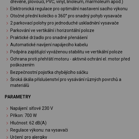
dřevěné, plovoucí, PVC, vinyl, linoleum, marmoleum apod.)
Elektronická regulace pro optimální nastavení sacího výkonu
Otočné přední kolečko o 360° pro snadný pohyb vysavače
2 parkovací polohy pro jednoduché uskladnění vysavače
Parkování ve vertikální i horizontální poloze
Praktické držadlo pro snadné přenášení
Automatické navíjení napájecího kabelu
Podpěra zajišťující vyváženou stabilitu ve vertikální poloze
Ochrana proti přehřátí motoru - aktivně ochrání el. motor před
poškozením
Bezpečnostní pojistka chybějícího sáčku
Široká škála příslušenství pro vysávání různých povrchů a
materiálů
PARAMETRY
Napájení: síťové 230 V
Příkon: 700 W
Hlučnost: 62 dB(A)
Regulace výkonu: na vysavači
Určení: pro alergiky