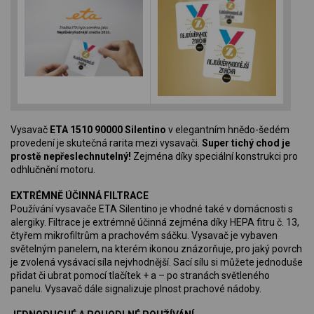
Vysavač
ETA 1510 90000 Silentino
v elegantním hnědo-šedém
provedení je skutečná rarita mezi vysavači.
Super tichý chod je
prostě nepřeslechnutelný!
Zejména díky speciální konstrukci pro
odhlučnění motoru.
EXTRÉMNĚ ÚČINNÁ FILTRACE
Používání vysavače ETA Silentino je vhodné také v domácnosti s
alergiky. Filtrace je extrémně účinná zejména díky HEPA fitru č. 13,
čtyřem mikrofiltrům a prachovém sáčku. Vysavač je vybaven
světelným panelem, na kterém ikonou znázorňuje, pro jaký povrch
je zvolená vysávací síla nejvhodnější. Sací sílu si můžete jednoduše
přidat či ubrat pomocí tlačítek + a – po stranách světleného
panelu. Vysavač dále signalizuje plnost prachové nádoby.