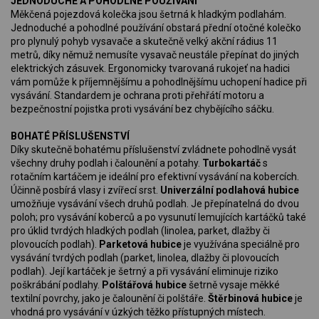
JEDNODUCHÉ A POHODLNÉ POUŽÍVÁNÍ
Měkčená pojezdová kolečka jsou šetrná k hladkým podlahám.
Jednoduché a pohodlné používání obstará přední otočné kolečko
pro plynulý pohyb vysavače a skutečně velký akční rádius 11
metrů, díky němuž nemusíte vysavač neustále přepínat do jiných
elektrických zásuvek. Ergonomicky tvarovaná rukojeť na hadici
vám pomůže k příjemnějšímu a pohodlnějšímu uchopení hadice při
vysávání. Standardem je ochrana proti přehřátí motoru a
bezpečnostní pojistka proti vysávání bez chybějícího sáčku.
BOHATÉ PŘÍSLUŠENSTVÍ
Díky skutečně bohatému příslušenství zvládnete pohodlně vysát
všechny druhy podlah i čalounění a potahy.
Turbokartáč
s
rotačním kartáčem je ideální pro efektivní vysávání na kobercích.
Účinně posbírá vlasy i zvířecí srst.
Univerzální podlahová hubice
umožňuje vysávání všech druhů podlah. Je přepínatelná do dvou
poloh; pro vysávání koberců a po vysunutí lemujících kartáčků také
pro úklid tvrdých hladkých podlah (linolea, parket, dlažby či
plovoucích podlah).
Parketová hubice
je využívána speciálně pro
vysávání tvrdých podlah (parket, linolea, dlažby či plovoucích
podlah). Její kartáček je šetrný a při vysávání eliminuje riziko
poškrábání podlahy.
Polštářová hubice
šetrně vysaje měkké
textilní povrchy, jako je čalounění či polštáře.
Štěrbinová hubice
je
vhodná pro vysávání v úzkých těžko přístupných místech.