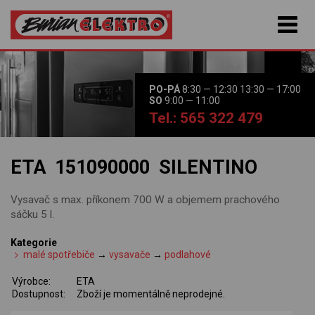
PO-PÁ
8:30 — 12:30 13:30 — 17:00
SO
9:00 — 11:00
Tel.: 565 322 479
ETA 151090000 SILENTINO
Vysavač s max. příkonem 700 W a objemem prachového
sáčku 5 l.
Kategorie
malé spotřebiče
→
vysavače
→
podlahové
Výrobce:
ETA
Dostupnost:
Zboží je momentálně neprodejné.