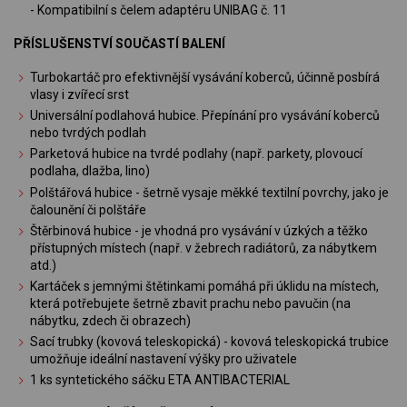
- Kompatibilní s čelem adaptéru UNIBAG č. 11
PŘÍSLUŠENSTVÍ SOUČASTÍ BALENÍ
Turbokartáč pro efektivnější vysávání koberců, účinně posbírá
vlasy i zvířecí srst
Universální podlahová hubice. Přepínání pro vysávání koberců
nebo tvrdých podlah
Parketová hubice na tvrdé podlahy (např. parkety, plovoucí
podlaha, dlažba, lino)
Polštářová hubice - šetrně vysaje měkké textilní povrchy, jako je
čalounění či polštáře
Štěrbinová hubice - je vhodná pro vysávání v úzkých a těžko
přístupných místech (např. v žebrech radiátorů, za nábytkem
atd.)
Kartáček s jemnými štětinkami pomáhá při úklidu na místech,
která potřebujete šetrně zbavit prachu nebo pavučin (na
nábytku, zdech či obrazech)
Sací trubky (kovová teleskopická) - kovová teleskopická trubice
umožňuje ideální nastavení výšky pro uživatele
1 ks syntetického sáčku ETA ANTIBACTERIAL