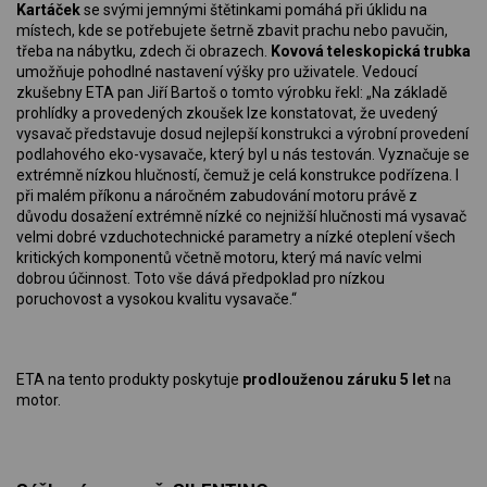
Kartáček
se svými jemnými štětinkami pomáhá při úklidu na
místech, kde se potřebujete šetrně zbavit prachu nebo pavučin,
třeba na nábytku, zdech či obrazech.
Kovová teleskopická trubka
umožňuje pohodlné nastavení výšky pro uživatele. Vedoucí
zkušebny ETA pan Jiří Bartoš o tomto výrobku řekl: „Na základě
prohlídky a provedených zkoušek lze konstatovat, že uvedený
vysavač představuje dosud nejlepší konstrukci a výrobní provedení
podlahového eko-vysavače, který byl u nás testován. Vyznačuje se
extrémně nízkou hlučností, čemuž je celá konstrukce podřízena. I
při malém příkonu a náročném zabudování motoru právě z
důvodu dosažení extrémně nízké co nejnižší hlučnosti má vysavač
velmi dobré vzduchotechnické parametry a nízké oteplení všech
kritických komponentů včetně motoru, který má navíc velmi
dobrou účinnost. Toto vše dává předpoklad pro nízkou
poruchovost a vysokou kvalitu vysavače.“
ETA na tento produkty poskytuje
prodlouženou záruku 5 let
na
motor.