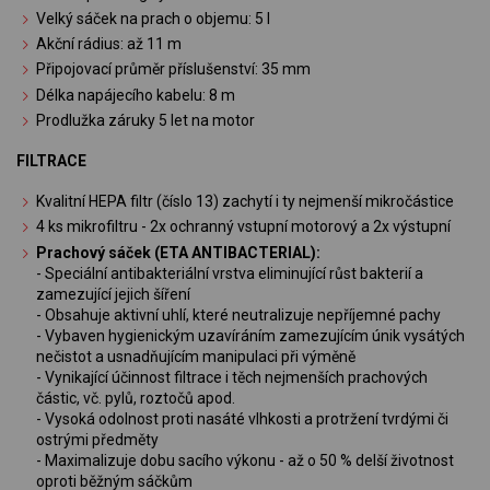
Velký sáček na prach o objemu: 5 l
Akční rádius: až 11 m
Připojovací průměr příslušenství: 35 mm
Délka napájecího kabelu: 8 m
Prodlužka záruky 5 let na motor
FILTRACE
Kvalitní HEPA filtr (číslo 13) zachytí i ty nejmenší mikročástice
4 ks mikrofiltru - 2x ochranný vstupní motorový a 2x výstupní
Prachový sáček (ETA ANTIBACTERIAL):
- Speciální antibakteriální vrstva eliminující růst bakterií a
zamezující jejich šíření
- Obsahuje aktivní uhlí, které neutralizuje nepříjemné pachy
- Vybaven hygienickým uzavíráním zamezujícím únik vysátých
nečistot a usnadňujícím manipulaci při výměně
- Vynikající účinnost filtrace i těch nejmenších prachových
částic, vč. pylů, roztočů apod.
- Vysoká odolnost proti nasáté vlhkosti a protržení tvrdými či
ostrými předměty
- Maximalizuje dobu sacího výkonu - až o 50 % delší životnost
oproti běžným sáčkům