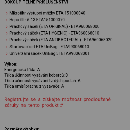
DOKOUPITELNÉ PŘÍSLUŠENSTVÍ
Mikrofiltr výstupní mřížky ETA 151000040
Hepa filtr č. 13 ETA151000070
Prachový sáček (ETA ORIGINAL) - ETA960068000
Prachový sáček (ETA HYGIENIC) - ETA960068010
Prachový sáček (ETA ANTIBACTERIAL) - ETA960068020
Startovací set ETA UniBag - ETA990068010
Univerzální sáček UniBag 5 l ETA990068001
Výkon:
Energetická třída: A
Třída účinnosti vysávání koberců: D
Třída účinnosti vysávání tvrdých podlah: A
Třída emisí prachu z vysavače: A
Registrujte se a získejte možnost prodloužené
záruky na tento produkt
Rozměry výrobku: