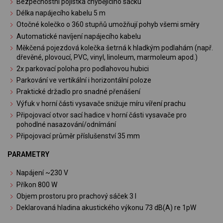
Bezpečnostní pojistka chybějícího sáčku
Délka napájecího kabelu 5 m
Otočné kolečko o 360 stupňů umožňují pohyb všemi směry
Automatické navíjení napájecího kabelu
Měkčená pojezdová kolečka šetrná k hladkým podlahám (např.
dřevěné, plovoucí, PVC, vinyl, linoleum, marmoleum apod.)
2x parkovací poloha pro podlahovou hubici
Parkování ve vertikální i horizontální poloze
Praktické držadlo pro snadné přenášení
Výfuk v horní části vysavače snižuje míru víření prachu
Připojovací otvor sací hadice v horní části vysavače pro
pohodlné nasazování/odnímání
Připojovací průměr příslušenství 35 mm
PARAMETRY
Napájení ~230 V
Příkon 800 W
Objem prostoru pro prachový sáček 3 l
Deklarovaná hladina akustického výkonu 73 dB(A) re 1pW