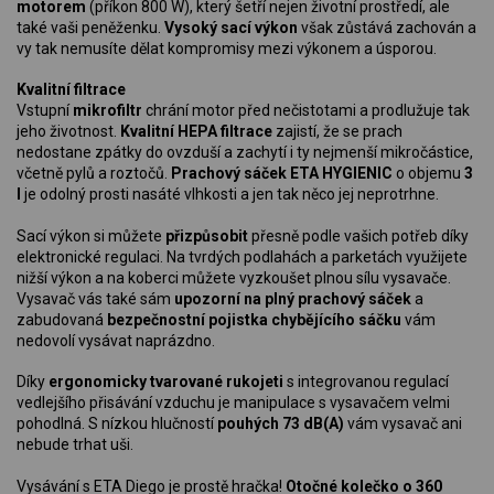
motorem
(příkon 800 W), který šetří nejen životní prostředí, ale
také vaši peněženku.
Vysoký sací výkon
však zůstává zachován a
vy tak nemusíte dělat kompromisy mezi výkonem a úsporou.
Kvalitní filtrace
Vstupní
mikrofiltr
chrání motor před nečistotami a prodlužuje tak
jeho životnost.
Kvalitní HEPA filtrace
zajistí, že se prach
nedostane zpátky do ovzduší a zachytí i ty nejmenší mikročástice,
včetně pylů a roztočů.
Prachový sáček ETA HYGIENIC
o objemu
3
l
je odolný prosti nasáté vlhkosti a jen tak něco jej neprotrhne.
Sací výkon si můžete
přizpůsobit
přesně podle vašich potřeb díky
elektronické regulaci. Na tvrdých podlahách a parketách využijete
nižší výkon a na koberci můžete vyzkoušet plnou sílu vysavače.
Vysavač vás také sám
upozorní na plný prachový sáček
a
zabudovaná
bezpečnostní pojistka chybějícího sáčku
vám
nedovolí vysávat naprázdno.
Díky
ergonomicky tvarované rukojeti
s integrovanou regulací
vedlejšího přisávání vzduchu je manipulace s vysavačem velmi
pohodlná. S nízkou hlučností
pouhých 73 dB(A)
vám vysavač ani
nebude trhat uši.
Vysávání s ETA Diego je prostě hračka!
Otočné kolečko o 360