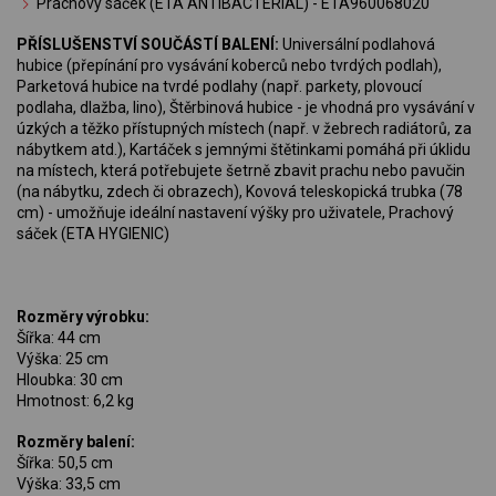
Prachový sáček (ETA ANTIBACTERIAL) - ETA960068020
PŘÍSLUŠENSTVÍ SOUČÁSTÍ BALENÍ:
Universální podlahová
hubice (přepínání pro vysávání koberců nebo tvrdých podlah),
Parketová hubice na tvrdé podlahy (např. parkety, plovoucí
podlaha, dlažba, lino), Štěrbinová hubice - je vhodná pro vysávání v
úzkých a těžko přístupných místech (např. v žebrech radiátorů, za
nábytkem atd.), Kartáček s jemnými štětinkami pomáhá při úklidu
na místech, která potřebujete šetrně zbavit prachu nebo pavučin
(na nábytku, zdech či obrazech), Kovová teleskopická trubka (78
cm) - umožňuje ideální nastavení výšky pro uživatele, Prachový
sáček (ETA HYGIENIC)
Rozměry výrobku:
Šířka: 44 cm
Výška: 25 cm
Hloubka: 30 cm
Hmotnost: 6,2 kg
Rozměry balení:
Šířka: 50,5 cm
Výška: 33,5 cm