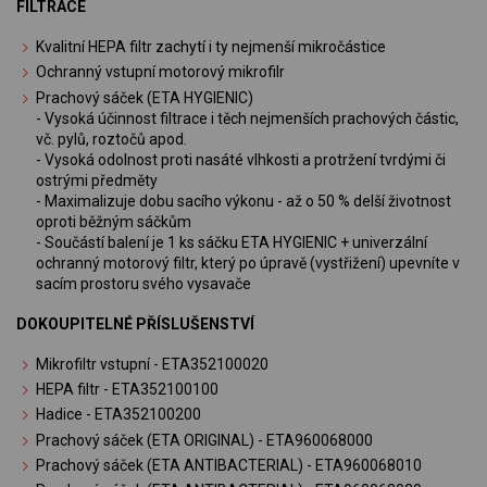
FILTRACE
Kvalitní HEPA filtr zachytí i ty nejmenší mikročástice
Ochranný vstupní motorový mikrofilr
Prachový sáček (ETA HYGIENIC)
- Vysoká účinnost filtrace i těch nejmenších prachových částic,
vč. pylů, roztočů apod.
- Vysoká odolnost proti nasáté vlhkosti a protržení tvrdými či
ostrými předměty
- Maximalizuje dobu sacího výkonu - až o 50 % delší životnost
oproti běžným sáčkům
- Součástí balení je 1 ks sáčku ETA HYGIENIC + univerzální
ochranný motorový filtr, který po úpravě (vystřižení) upevníte v
sacím prostoru svého vysavače
DOKOUPITELNÉ PŘÍSLUŠENSTVÍ
Mikrofiltr vstupní - ETA352100020
HEPA filtr - ETA352100100
Hadice - ETA352100200
Prachový sáček (ETA ORIGINAL) - ETA960068000
Prachový sáček (ETA ANTIBACTERIAL) - ETA960068010