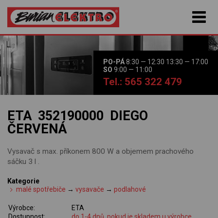
PO-PÁ
8:30 — 12:30 13:30 — 17:00
SO
9:00 — 11:00
Tel.: 565 322 479
ETA 352190000 DIEGO
ČERVENÁ
Vysavač s max. příkonem 800 W a objemem prachového
sáčku 3 l .
Kategorie
malé spotřebiče
→
vysavače
→
podlahové
Výrobce:
ETA
Dostupnost:
do 1-4 dnů, pokud je skladem u výrobce