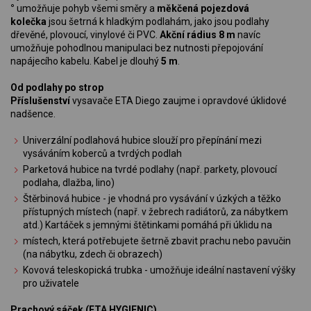
°
umožňuje pohyb všemi směry a
měkčená pojezdová
kolečka
jsou šetrná k hladkým podlahám, jako jsou podlahy
dřevěné, plovoucí, vinylové či PVC.
Akční rádius 8 m
navíc
umožňuje pohodlnou manipulaci bez nutnosti přepojování
napájecího kabelu. Kabel je dlouhý
5 m
.
Od podlahy po strop
Příslušenství
vysavače ETA Diego zaujme i opravdové úklidové
nadšence.
Univerzální podlahová hubice slouží pro přepínání mezi
vysáváním koberců a tvrdých podlah
Parketová hubice na tvrdé podlahy (např. parkety, plovoucí
podlaha, dlažba, lino)
Štěrbinová hubice - je vhodná pro vysávání v úzkých a těžko
přístupných místech (např. v žebrech radiátorů, za nábytkem
atd.) Kartáček s jemnými štětinkami pomáhá při úklidu na
místech, která potřebujete šetrně zbavit prachu nebo pavučin
(na nábytku, zdech či obrazech)
Kovová teleskopická trubka - umožňuje ideální nastavení výšky
pro uživatele
Prachový sáček (ETA HYGIENIC)