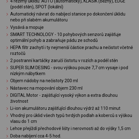
4 režimy úklidu: AUTO (automatický), KLASIK (běžný), EDGE
(podél stěn), SPOT (lokální)
Automatický návrat do nabíjecí stanice po dokončení úklidu
nebo při slabém akumulátoru
Vysává a mopuje
SMART TECHNOLOGY - 10 pohybových senzorů zajišťuje
optimální pohyb a zabraňuje pádu ze schodů
HEPA filtr zachytí i ty nejmenší částice prachu a nečistot včetně
roztočů
2 postranní kartáčky zaručí čistotu v rozích a podél stěn
SUPER SLIM DESING - svou výškou pouze 7,7 cm vysaje i pod
nízkým nábytkem
Objem nádoby na nečistoty 200 ml
Nástavec na mopování objem 230 ml
DIGITAL Motor - zajišťující vysoký výkon a extra dlouhou
životnost
Li-ion akumulátoru zajišťující dlouhou výdrž až 110 minut
Vhodný pro úklid všech typů tvrdých podlah a koberců s výškou
vlasu do 1 cm
Lehce přejíždí přechodové lišty i nerovnosti až do výšky 1,5 cm
Doba nabíjení cca 4-5 hod.