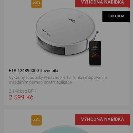
VÝHODNÁ NABÍDKA
SKLADEM
ETA 124890000 Rover bílá
Výkonný robotický vysavač 2 v 1 s funkcí mopování a
ovládáním pomocí smart aplikace.
2 148 bez DPH
2 599 Kč
VÝHODNÁ NABÍDKA