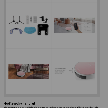
Hoďte nohy nahoru!
Netrapte se s každodenním vysáváním a nechte úklid na jiných.