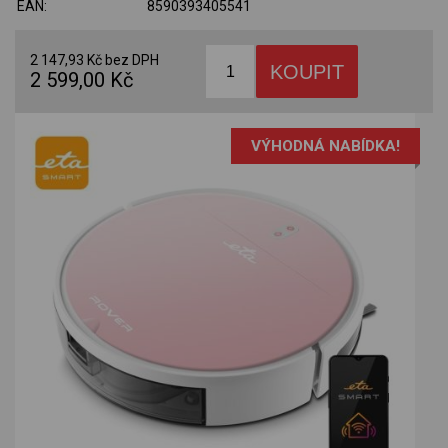
EAN:
8590393405541
2 147,93 Kč bez DPH
2 599,00 Kč
VÝHODNÁ NABÍDKA!