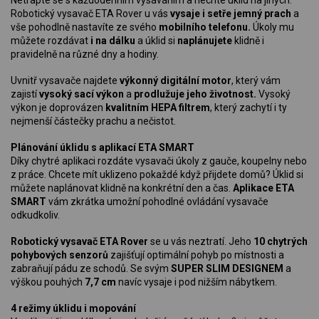
Robotický vysavač ETA Rover u vás
vysaje i setře jemný prach
a
vše pohodlně nastavíte ze svého
mobilního telefonu.
Úkoly mu
můžete rozdávat
i na dálku
a úklid si
naplánujete
klidně i
pravidelně na různé dny a hodiny.
Uvnitř vysavače najdete
výkonný digitální motor
, který vám
zajistí
vysoký sací výkon
a
prodlužuje jeho životnost.
Vysoký
výkon je doprovázen
kvalitním HEPA filtrem
, který zachytí i ty
nejmenší částečky prachu a nečistot.
Plánování úklidu s aplikací ETA SMART
Díky chytré aplikaci rozdáte vysavači úkoly z gauče, koupelny nebo
z práce. Chcete mít uklizeno pokaždé když přijdete domů? Úklid si
můžete naplánovat klidně na konkrétní den a čas.
Aplikace ETA
SMART
vám zkrátka umožní pohodlné ovládání vysavače
odkudkoliv.
Robotický vysavač ETA Rover
se u vás neztratí. Jeho
10 chytrých
pohybových senzorů
zajišťují optimální pohyb po místnosti a
zabraňují pádu ze schodů. Se svým
SUPER SLIM DESIGNEM
a
výškou pouhých
7,7 cm
navíc vysaje i pod nižším nábytkem.
4 režimy úklidu i mopování