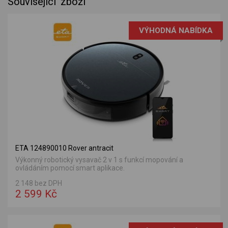
Související zboží
VÝHODNÁ NABÍDKA
ETA 124890010 Rover antracit
Výkonný robotický vysavač 2 v 1 s funkcí mopování a
ovládáním pomocí smart aplikace.
2 148 bez DPH
2 599 Kč