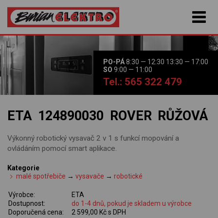
PO-PÁ
8:30 — 12:30 13:30 — 17:00
SO
9:00 — 11:00
Tel.: 565 322 479
ETA 124890030 ROVER RŮŽOVÁ
Výkonný robotický vysavač 2 v 1 s funkcí mopování a
ovládáním pomocí smart aplikace.
Kategorie
malé spotřebiče
→
vysavače
→
robotické
Výrobce:
ETA
Dostupnost:
do 1-4 dnů, pokud je skladem u výrobce
Doporučená cena:
2 599,00 Kč s DPH