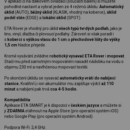
V aplikaci či na dálkovém ovladači (součástí balení) si můžete
pohodlně nastavit a vybrat jeden ze 4 režimů úklidu:
Automatický
úklid
(AUTO),
běžný úklid
(KLASIK, vhodný na koberce),
úklid
podél stěn
(EDGE) a
lokální úklid
(SPOT).
ETA Rover je vhodný pro úklid
všech typů tvrdých podlah
, jako je
lino, vinyl, dlažba či plovoucí podlahy. Zároveň si však poradí i
s
koberci s výškou vlasu do 1 cm
a
přechodové lišty do výšky
1,5 cm
hladce přejede.
Kromě vysávání zvládne
robotický vysavač ETA Rover
i
mopovat
.
Stačí mu před samotným mopováním nasadit nádobku na vodu o
objemu 230 ml a navlhčenou mopovací textilii.
Po skončení úklidu se vysavač
automaticky vrátí do nabíjecí
stanice.
Kvalitní Li-ion akumulátor mu zajišťuje výdrž
až 110
minut
a nabíjení pak trvá
cca 4-5 hodin.
Kompatibilita
Aplikace ETA SMART je k dispozici v
českém jazyce
a můžete si
ji
ZDARMA
stáhnout na Apple Store (pro operační systém iOS)
nebo Google Play (pro operační systém Android).
Podpora Wi-Fi: 2,4 GHz.