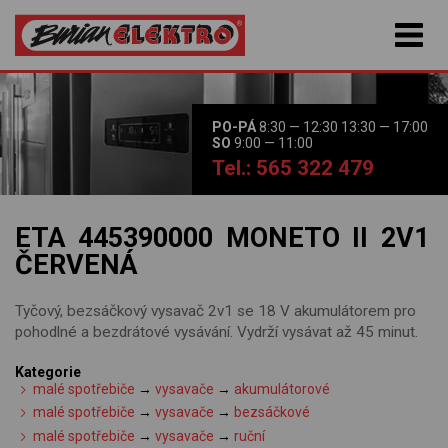
PO-PÁ
8:30 — 12:30 13:30 — 17:00
SO
9:00 — 11:00
Tel.: 565 322 479
ETA 445390000 MONETO II 2V1
ČERVENÁ
Tyčový, bezsáčkový vysavač 2v1 se 18 V akumulátorem pro
pohodlné a bezdrátové vysávání. Vydrží vysávat až 45 minut.
Kategorie
malé spotřebiče
→
vysavače
→
akumulátorové
malé spotřebiče
→
vysavače
→
bezsáčkové
malé spotřebiče
→
vysavače
→
ruční