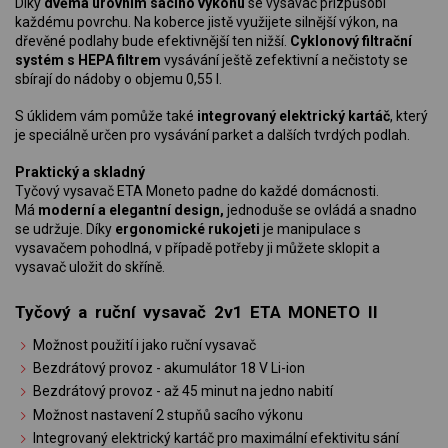
Díky
dvěma úrovním sacího výkonu
se vysavač přizpůsobí
každému povrchu. Na koberce jistě využijete silnější výkon, na
dřevěné podlahy bude efektivnější ten nižší.
Cyklonový filtrační
systém s HEPA filtrem
vysávání ještě zefektivní a nečistoty se
sbírají do nádoby o objemu 0,55 l.
S úklidem vám pomůže také
integrovaný elektrický kartáč
, který
je speciálně určen pro vysávání parket a dalších tvrdých podlah.
Praktický a skladný
Tyčový vysavač ETA Moneto padne do každé domácnosti.
Má
moderní a elegantní design,
jednoduše se ovládá a snadno
se udržuje. Díky
ergonomické rukojeti
je manipulace s
vysavačem pohodlná, v případě potřeby ji můžete sklopit a
vysavač uložit do skříně.
Tyčový a ruční vysavač 2v1 ETA MONETO II
Možnost použití i jako ruční vysavač
Bezdrátový provoz - akumulátor 18 V Li-ion
Bezdrátový provoz - až 45 minut na jedno nabití
Možnost nastavení 2 stupňů sacího výkonu
Integrovaný elektrický kartáč pro maximální efektivitu sání