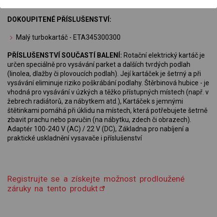
nejmenší mikročástice
DOKOUPITENÉ PŘÍSLUŠENSTVÍ:
Malý turbokartáč - ETA345300300
PŘÍSLUŠENSTVÍ SOUČASTÍ BALENÍ:
Rotační elektrický kartáč je
určen speciálně pro vysávání parket a dalších tvrdých podlah
(linolea, dlažby či plovoucích podlah). Její kartáček je šetrný a při
vysávání eliminuje riziko poškrábání podlahy. Štěrbinová hubice - je
vhodná pro vysávání v úzkých a těžko přístupných místech (např. v
žebrech radiátorů, za nábytkem atd.), Kartáček s jemnými
štětinkami pomáhá při úklidu na místech, která potřebujete šetrně
zbavit prachu nebo pavučin (na nábytku, zdech či obrazech).
Adaptér 100-240 V (AC) / 22 V (DC), Základna pro nabíjení a
praktické uskladnění vysavače i příslušenství
Registrujte se a získejte možnost prodloužené
záruky na tento produkt