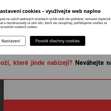
a profesionál
rodinná firma
instalace zda
astavení cookies – využívejte web naplno
yste na našich webových stránkách rychle našli vše potřebné, nemuseli zbytečně
ikat a nezobrazovaly se vám věci, které vás nezajímají, potřebujeme souhlas se
racováním souborů cookies.
Nastavení
Povolit všechny cookies
oží, které jinde nabízejí?
Neváhejte ná