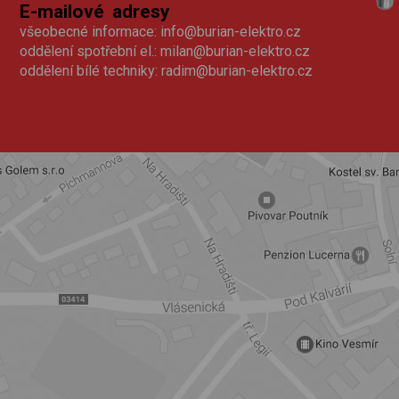
E-mailové adresy
všeobecné informace:
info@burian-elektro.cz
oddělení spotřební el.:
milan@burian-elektro.cz
oddělení bílé techniky:
radim@burian-elektro.cz