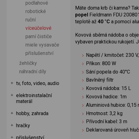
podlahové
Máte doma krb či kamna? Tak t
robotické
popel
Fieldmann FDU 200801
ruční
teplotě až
40 °C
a pomocí alu
víceúčelové
Kovová sběrná nádoba o ob
parní čističe
vybaven praktickou rukojetí. J
miele vysavače
příslušenství
Napětí / kmitočet: 230 V
žehličky
Příkon: 800 W
náhradní díly
Sání popela do 40°C
Bavlněný filtr
tv, foto, video, audio
Kovová nádoba: 15 L
elektroinstalační
Kovová hadice: 1m
materál
Aluminiová hubice: 0,15
Hmotnost: 3,2 kg
hobby, zahrada
Přívodní kabel: 3 m
hračky
Deklarovaná úroveň hluč
příslušenství