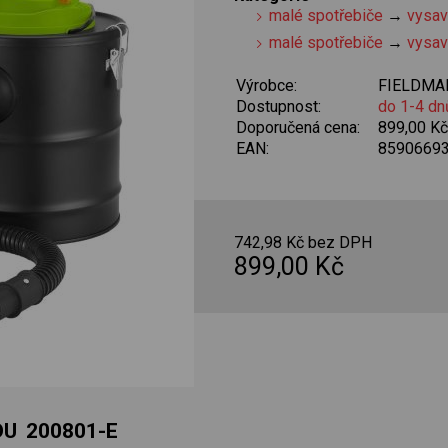
malé spotřebiče
→
vysa
malé spotřebiče
→
vysa
Výrobce:
FIELDMA
Dostupnost:
do 1-4 dn
Doporučená cena:
899,00 K
EAN:
8590669
742,98 Kč bez DPH
899,00 Kč
DU 200801-E