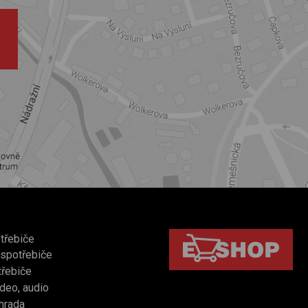
třebiče
 spotřebiče
třebiče
video, audio
hrada