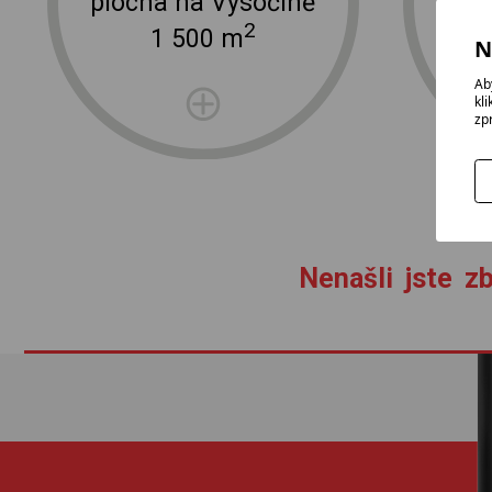
plocha na Vysočině
2
1 500 m
N
Ab
kl
zp
Nenašli jste zb