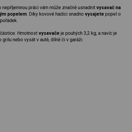
Tuto nepříjemnou práci vám může značně usnadnit
vysavač na
lým popelem
. Díky kovové hadici snadno
vysajete
popel o
epořádek.
 částice. Hmotnost
vysavače
je pouhých 3,2 kg, a navíc je
rilu nebo vysát v autě, dílně či v garáži.