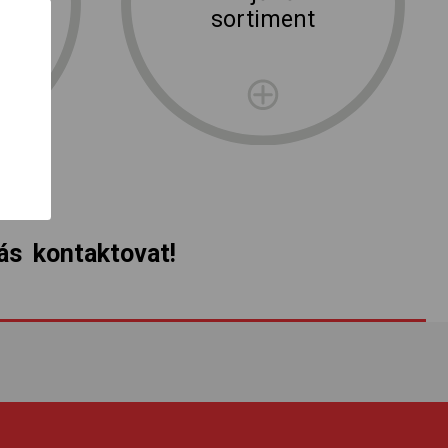
ní
sortiment
rma
s kontaktovat!