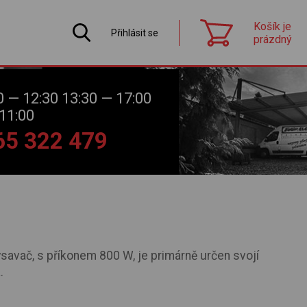
Košík je
Přihlásit se
prázdný
0 — 12:30 13:30 — 17:00
11:00
565 322 479
savač, s příkonem 800 W, je primárně určen svojí
.