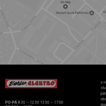
o n
slu
par
ob
PO-PÁ
8:30 — 12:30 13:30 — 17:00
dop