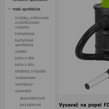
malé spotřebiče
čističky, zvlhčovače
a odvlhčovače
vzduchu
klimatizace
kuchyňské
spotřebiče
ostatní
péče o děti
péče o tělo
radiátory a topidla
sodastream
ventilátory
vysavače
akumulátorové
Vysavač na popel F
bezsáčkové