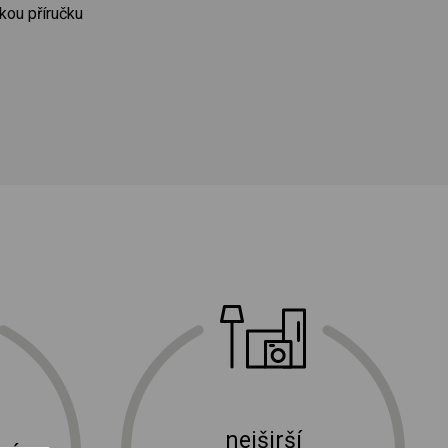
skou příručku
nejširší