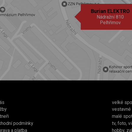
Burian ELEKTRO
Nádražní 810
Pelhřimov
ás
velké spo
žby
vestavné
tneři
malé spo
chodní podmínky
tv, foto, 
rava a platba
hobby, za