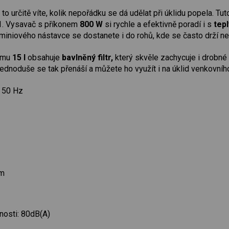
o určitě víte, kolik nepořádku se dá udělat při úklidu popela. 
. Vysavač s příkonem
800 W
si rychle a efektivně poradí i s
tep
miniového nástavce se dostanete i do rohů, kde se často drží n
jemu
15 l
obsahuje
bavlněný filtr,
který skvěle zachycuje i drobné
ednoduše se tak přenáší a můžete ho využít i na úklid venkovního g
, 50 Hz
 m
nosti: 80dB(A)