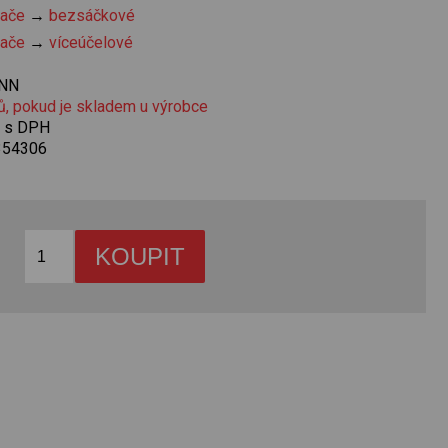
vače
→
bezsáčkové
vače
→
víceúčelové
NN
ů, pokud je skladem u výrobce
č s DPH
354306