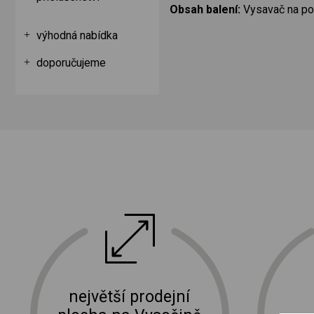
Obsah balení:
Vysavač na pope
výhodná nabídka
doporučujeme
ektro
doprava a instalace elektro zařízení
největší prodejní