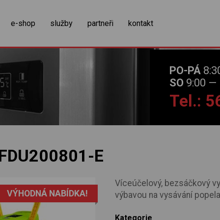
zobrazit obsah košíku
e-shop
služby
partneři
kontakt
PO-PÁ
8:3
SO
9:00 — 
Tel.: 
FDU200801-E
Víceúčelový, bezsáčkový vy
VÝHODNÁ NABÍDKA!
výbavou na vysávání popela
Kategorie