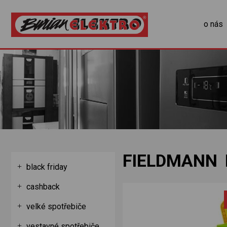
o nás
FIELDMANN 
black friday
cashback
velké spotřebiče
vestavné spotřebiče