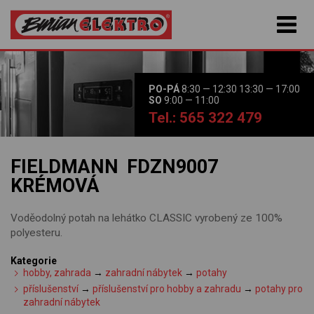
PO-PÁ
8:30 — 12:30 13:30 — 17:00
SO
9:00 — 11:00
Tel.: 565 322 479
FIELDMANN FDZN9007
KRÉMOVÁ
Voděodolný potah na lehátko CLASSIC vyrobený ze 100%
polyesteru.
Kategorie
hobby, zahrada
→
zahradní nábytek
→
potahy
příslušenství
→
příslušenství pro hobby a zahradu
→
potahy pro
zahradní nábytek