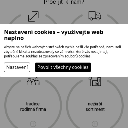
Proč jít k nám?
Nastavení cookies – využívejte web
největší prodejní
doprava
naplno
plocha na Vysočině
a profesionální
2
instalace zdarma
Abyste na našich webových stránkách rychle našli vše potřebné, nemuseli
1 500 m
zbytečně klikat a nezobrazovaly se vám věci, které vás nezajímají,
potřebujeme souhlas se zpracováním souborů cookies.
Nastavení
Povolit všechny cookies
tradice,
nejširší
rodinná firma
sortiment