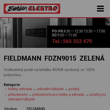
PO-PÁ
8:30 — 12:30 13:30 — 17:00
SO
9:00 — 11:00
Tel.: 565 322 479
FIELDMANN FDZN9015 ZELENÁ
Voděodolný potah na lehátko ADRIA vyrobený ze 100%
polyesteru.
Kategorie
hobby, zahrada
→
zahradní nábytek
→
potahy
příslušenství
→
příslušenství pro hobby a zahradu
→
potahy pro
zahradní nábytek
Výrobce:
FIELDMANN