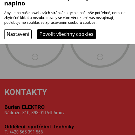
naplno
Abyste na našich webových stránkách rychle našli vše potřebné, nemuseli
zbytečně klikat a nezobrazovaly se vám věci, které vás nezajímají,
potřebujeme souhlas se zpracováním souborů cookies.
Nastavení
Povolit všechny cookies
tradice,
nejširší
rodinná firma
sortiment
KONTAKTY
Burian ELEKTRO
Nádražní 810, 393 01 Pelhřimov
Oddělení spotřební techniky
T:
+420 565 391 566