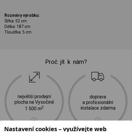
Rozměry výrobku:
Šířka: 52 cm
Délka: 187 cm
Tloušťka: 5 cm
Proč jít k nám?
největší prodejní
doprava
plocha na Vysočině
a profesionální
2
instalace zdarma
1 500 m
Nastavení cookies – využívejte web