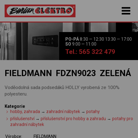
PO-PÁ
8:30 — 12:30 13:30 — 17:00
SO
9:00 — 11:00
Tel.: 565 322 479
FIELDMANN FDZN9023 ZELENÁ
Voděodolná sada podsedáků HOLLY vyrobená ze 100%
polyesteru.
Kategorie
hobby, zahrada
→
zahradní nábytek
→
potahy
příslušenství
→
příslušenství pro hobby a zahradu
→
potahy pro
zahradní nábytek
Výrobce:
FIELDMANN