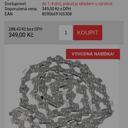
Dostupnost:
do 1-4 dnů, pokud je skladem u výrobce
Doporučená cena:
349,00 Kč s DPH
EAN:
8590669165308
288,43 Kč bez DPH
349,00 Kč
VÝHODNÁ NABÍDKA!