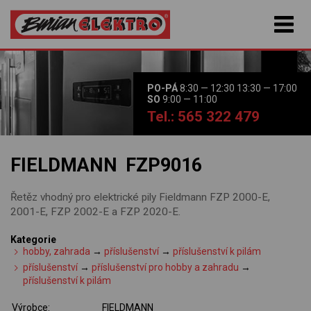
PO-PÁ
8:30 — 12:30 13:30 — 17:00
SO
9:00 — 11:00
Tel.: 565 322 479
FIELDMANN FZP9016
Řetěz vhodný pro elektrické pily Fieldmann FZP 2000-E,
2001-E, FZP 2002-E a FZP 2020-E.
Kategorie
hobby, zahrada
→
příslušenství
→
příslušenství k pilám
příslušenství
→
příslušenství pro hobby a zahradu
→
příslušenství k pilám
Výrobce:
FIELDMANN