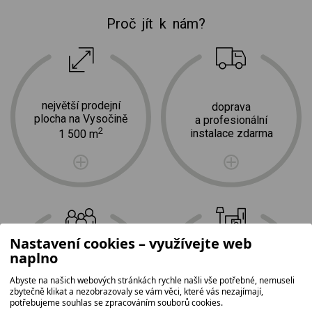
Proč jít k nám?
největší prodejní
doprava
plocha na Vysočině
a profesionální
2
instalace zdarma
1 500 m
Nastavení cookies – využívejte web
naplno
tradice,
nejširší
Abyste na našich webových stránkách rychle našli vše potřebné, nemuseli
rodinná firma
sortiment
zbytečně klikat a nezobrazovaly se vám věci, které vás nezajímají,
potřebujeme souhlas se zpracováním souborů cookies.