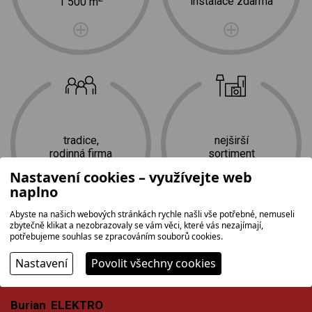
instalace zdarma
1 500 m
tradice,
nejširší
rodinná firma
sortiment
Nastavení cookies – využívejte web
naplno
Abyste na našich webových stránkách rychle našli vše potřebné, nemuseli
zbytečně klikat a nezobrazovaly se vám věci, které vás nezajímají,
potřebujeme souhlas se zpracováním souborů cookies.
Nastavení
Povolit všechny cookies
KONTAKTY
Burian ELEKTRO