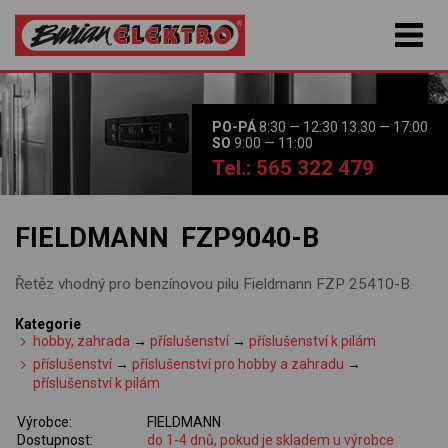
PO-PÁ
8:30 — 12:30 13:30 — 17:00
SO
9:00 — 11:00
Tel.: 565 322 479
FIELDMANN FZP9040-B
Řetěz vhodný pro benzínovou pilu Fieldmann FZP 25410-B.
Kategorie
hobby, zahrada
→
příslušenství
→
příslušenství k pilám
příslušenství
→
příslušenství pro hobby a zahradu
→
příslušenství k pilám
Výrobce:
FIELDMANN
Dostupnost:
do 1-4 dnů, pokud je skladem u výrobce