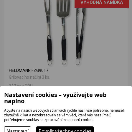
VÝHODNÁ NABÍDKA
FIELDMANN FZG9017
Grilovacího náčiní 3 ks.
247 bez DPH
299 Kč
Nastavení cookies – využívejte web
naplno
Abyste na našich webových stránkách rychle našli vše potřebné, nemuseli
zbytečně klikat a nezobrazovaly se vám věci, které vás nezajímají,
potřebujeme souhlas se zpracováním souborů cookies.
Proč jít k nám?
Nastavení
Povolit všechny cookies