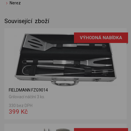
Nerez
Související zboží
VÝHODNÁ NABÍDKA
FIELDMANN FZG9014
Grilovací náčíní 3 ks.
330 bez DPH
399 Kč