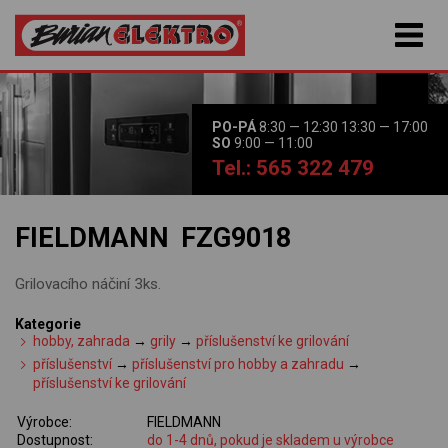
PO-PÁ
8:30 — 12:30 13:30 — 17:00
SO
9:00 — 11:00
Tel.: 565 322 479
FIELDMANN FZG9018
Grilovacího náčiní 3ks.
Kategorie
hobby, zahrada
→
grily
→
příslušenství ke grilování
příslušenství
→
příslušenství pro hobby a zahradu
→
příslušenství ke grilování
Výrobce:
FIELDMANN
Dostupnost:
do 1-4 dnů, pokud je skladem u výrobce