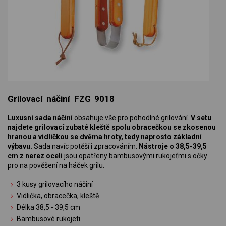
Grilovací náčiní FZG 9018
Luxusní sada náčiní
obsahuje vše pro pohodlné grilování.
V setu
najdete grilovací zubaté kleště spolu obracečkou se zkosenou
hranou a vidličkou se dvěma hroty, tedy naprosto základní
výbavu.
Sada navíc potěší i zpracováním:
Nástroje o 38,5-39,5
cm z nerez oceli
jsou opatřeny bambusovými rukojeťmi s očky
pro na pověšení na háček grilu.
3 kusy grilovacího náčiní
Vidlička, obracečka, kleště
Délka 38,5 - 39,5 cm
Bambusové rukojeti