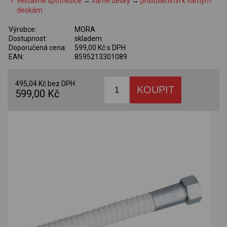
vestavné spotřebiče
→
varné desky
→
příslušenství k varným
deskám
Výrobce:
MORA
Dostupnost:
skladem
Doporučená cena:
599,00 Kč s DPH
EAN:
8595213301089
495,04 Kč bez DPH
599,00 Kč