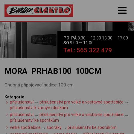
PO-PÁ
8:30 — 12:30 13:30 — 17:00
SO
9:00 — 11:00
Tel.: 565 322 479
MORA PRHAB100 100CM
Ohebná připojovací hadice 100 cm.
Kategorie
příslušenství
→
příslušenství pro velké a vestavné spotřebiče
→
příslušenství k varným deskám
příslušenství
→
příslušenství pro velké a vestavné spotřebiče
→
příslušenství ke sporákům
velké spotřebiče
→
sporáky
→
příslušenství ke sporákům