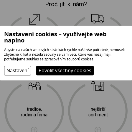
Proč jít k nám?
Nastavení cookies – využívejte web
největší prodejní
naplno
doprava
plocha na Vysočině
a profesionální
Abyste na našich webových stránkách rychle našli vše potřebné, nemuseli
2
instalace zdarma
1 500 m
zbytečně klikat a nezobrazovaly se vám věci, které vás nezajímají,
potřebujeme souhlas se zpracováním souborů cookies.
Nastavení
Povolit všechny cookies
tradice,
nejširší
rodinná firma
sortiment