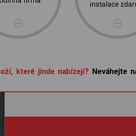
rodinná firma
instalace zda
oží, které jinde nabízejí?
Neváhejte ná