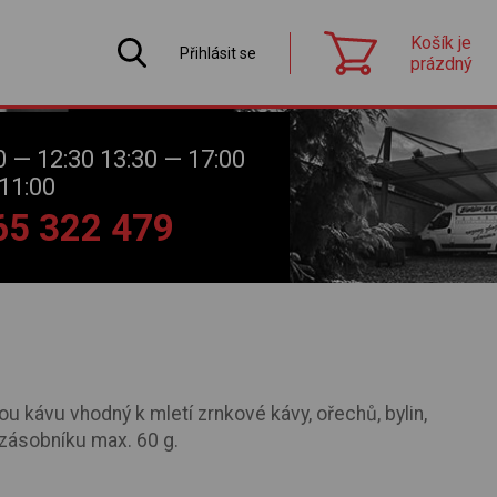
Košík je
Přihlásit se
prázdný
0 — 12:30 13:30 — 17:00
11:00
565 322 479
ou kávu vhodný k mletí zrnkové kávy, ořechů, bylin,
 zásobníku max. 60 g.