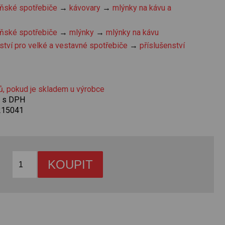
ňské spotřebiče
→
kávovary
→
mlýnky na kávu a
ňské spotřebiče
→
mlýnky
→
mlýnky na kávu
ství pro velké a vestavné spotřebiče
→
příslušenství
ů, pokud je skladem u výrobce
č s DPH
215041