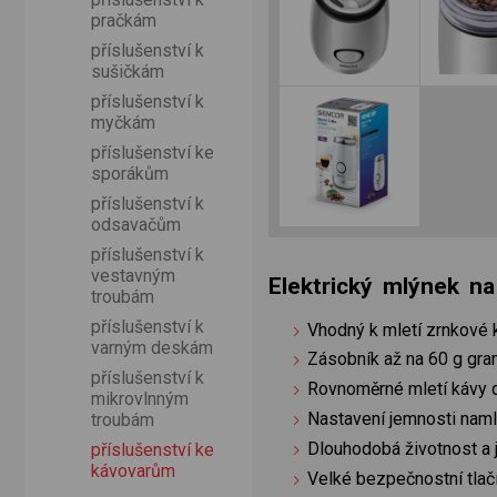
pračkám
příslušenství k
sušičkám
příslušenství k
myčkám
příslušenství ke
sporákům
příslušenství k
odsavačům
příslušenství k
vestavným
Elektrický mlýnek 
troubám
příslušenství k
Vhodný k mletí zrnkové k
varným deskám
Zásobník až na 60 g gra
příslušenství k
Rovnoměrné mletí kávy d
mikrovlnným
Nastavení jemnosti namle
troubám
Dlouhodobá životnost a 
příslušenství ke
kávovarům
Velké bezpečnostní tlač