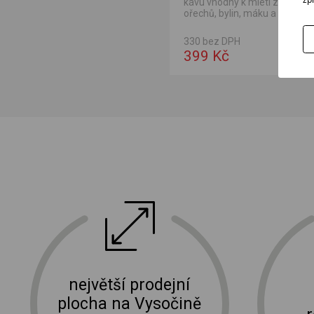
kávu vhodný k mletí zrnkové 
ořechů, bylin, máku a koření. 
kapacitou zásobníku...
330 bez DPH
399 Kč
ektro
doprava a instalace elektro zařízení
největší prodejní
plocha na Vysočině