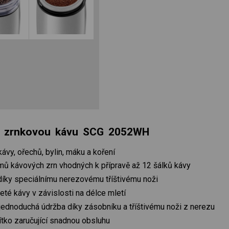
na zrnkovou kávu SCG 2052WH
ávy, ořechů, bylin, máku a koření
mů kávových zrn vhodných k přípravě až 12 šálků kávy
íky speciálnímu nerezovému tříštivému noži
té kávy v závislosti na délce mletí
jednoduchá údržba díky zásobníku a tříštivému noži z nerezu
ítko zaručující snadnou obsluhu