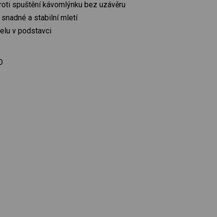
roti spuštění kávomlýnku bez uzávěru
snadné a stabilní mletí
elu v podstavci
O