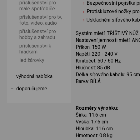
příslušenství pro
Bezpečnostní pojistka p
malé spotřebiče
Protiskluzové nožky pro 
příslušenství pro tv,
Uskladnění síťového kab
foto, video, audio
příslušenství pro
Systém mletí: TŘÍŠTIVÝ NŮŽ
hobby a zahradu
Nastavení jemnosti mletí: AN
příslušenství k
Příkon: 150 W
hračkám
Napětí: 220 - 240 V
led žárovky
Kmitočet: 50 / 60 Hz
Hlučnost: 85 dB
Délka síťového kabelu: 95 cm
výhodná nabídka
Barva: BÍLÁ
doporučujeme
Rozměry výrobku:
Šířka: 11.6 cm
Výška: 17.6 cm
Hloubka: 11.6 cm
Hmotnost: 0.8 kg