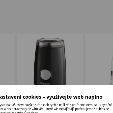
astavení cookies – využívejte web naplno
ená
SENCOR SCG2051BK černá
PRO5 Čistič
yste na našich webových stránkách rychle našli vše potřebné, nemuseli zbytečně
ikat a nezobrazovaly se vám věci, které vás nezajímají, potřebujeme souhlas se
u
Elektrický mlýnek na zrnkovou
Čistič na nere
racováním souborů cookies.