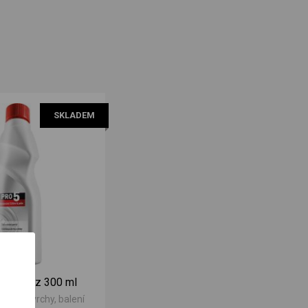
SKLADEM
 na nerez 300 ml
zové povrchy, balení