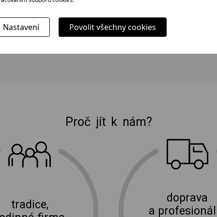
kávy,
kávu vhodný k mletí zrnkové kávy,
300 ml.
S
ořechů, bylin, máku a koření. S
kapacitou zásobníku...
Nastavení
Povolit všechny cookies
330 bez DPH
107 bez DPH
399 Kč
129 Kč
Proč jít k nám?
E-shop Elektro Burian
doprava
tradice,
a profesionál