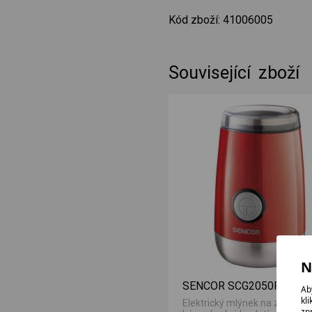
Kód zboží: 41006005
Související zboží
N
SENCOR SCG2050RD červ
Ab
kl
Elektrický mlýnek na zrnkovo
zp