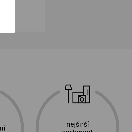
nejširší
ní