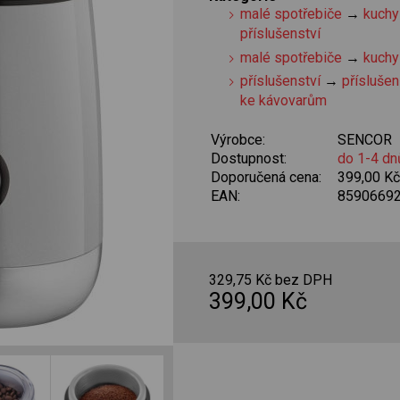
malé spotřebiče
→
kuchy
příslušenství
malé spotřebiče
→
kuchy
příslušenství
→
příslušen
ke kávovarům
Výrobce:
SENCOR
Dostupnost:
do 1-4 dn
Doporučená cena:
399,00 K
EAN:
8590669
329,75 Kč bez DPH
399,00 Kč