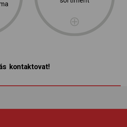
sortiment
rma
s kontaktovat!