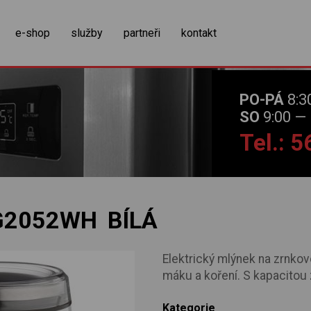
zobrazit obsah košíku
e-shop
služby
partneři
kontakt
PO-PÁ
8:3
SO
9:00 — 
Tel.: 
G2052WH BÍLÁ
Elektrický mlýnek na zrnkov
máku a koření. S kapacitou
Kategorie