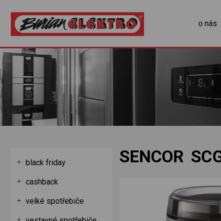
o nás
SENCOR SC
black friday
cashback
velké spotřebiče
vestavné spotřebiče