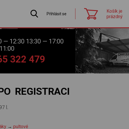
Košík je
Přihlásit se
prázdný
0 — 12:30 13:30 — 17:00
11:00
565 322 479
PO REGISTRACI
7 l.
áky
→
pultové