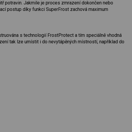
nitř potravin. Jakmile je proces zmrazení dokončen nebo
vací postup díky funkci SuperFrost zachová maximum
nstruována s technologií FrostProtect a tím speciálně vhodná
ízení tak lze umístit i do nevytápěných místností, například do