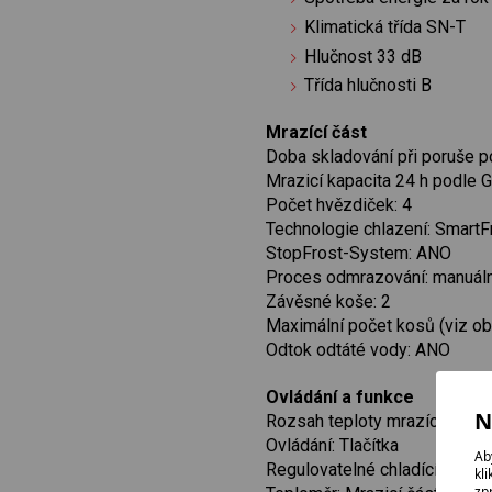
Klimatická třída SN-T
Hlučnost 33 dB
Třída hlučnosti B
Mrazící část
Doba skladování při poruše p
Mrazicí kapacita 24 h podle G
Počet hvězdiček: 4
Technologie chlazení: SmartF
StopFrost-System: ANO
Proces odmrazování: manuáln
Závěsné koše: 2
Maximální počet kosů (viz ob
Odtok odtáté vody: ANO
Ovládání a funkce
N
Rozsah teploty mrazící část: 
Ovládání: Tlačítka
Ab
Regulovatelné chladící okruhy
kl
zp