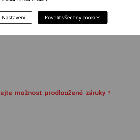
ický a akustický
Nastavení
Povolit všechny cookies
ický
skejte možnost prodloužené záruky