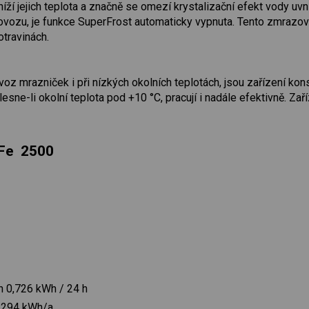
íží jejich teplota a značně se omezí krystalizační efekt vody uv
ovozu, je funkce SuperFrost automaticky vypnuta. Tento zmrazo
otravinách.
ovoz mrazniček i při nízkých okolních teplotách, jsou zařízení ko
lesne-li okolní teplota pod +10 °C, pracují i nadále efektivně. Zař
CFe 2500
h 0,726 kWh / 24 h
k 294 kWh/a