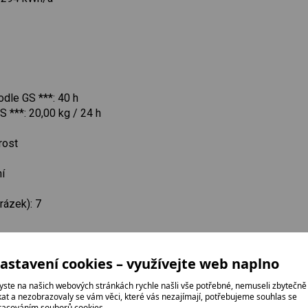
odle GS ***: 40 h
S ***: 20,00 kg / 24 h
rost
í
rázek): 7
astavení cookies – využívejte web naplno
-14 °C až -28 °C
yste na našich webových stránkách rychle našli vše potřebné, nemuseli zbytečně
: 1
ikat a nezobrazovaly se vám věci, které vás nezajímají, potřebujeme souhlas se
racováním souborů cookies.