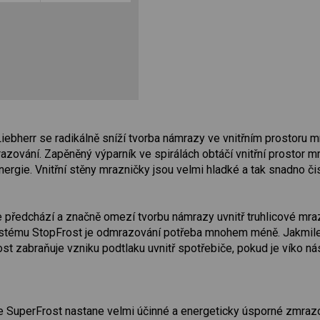
Liebherr se radikálně sníží tvorba námrazy ve vnitřním prostoru
zování. Zapěněný výparník ve spirálách obtáčí vnitřní prostor m
rgie. Vnitřní stěny mrazničky jsou velmi hladké a tak snadno čis
 předchází a značně omezí tvorbu námrazy uvnitř truhlicové mr
tému StopFrost je odmrazování potřeba mnohem méně. Jakmile j
st zabraňuje vzniku podtlaku uvnitř spotřebiče, pokud je víko n
e SuperFrost nastane velmi účinné a energeticky úsporné zmrazov