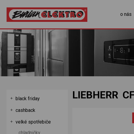
o nás
LIEBHERR C
black friday
cashback
velké spotřebiče
chladničky