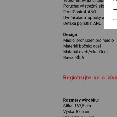
Teploměr: Mrazicí část
Porucha: výstražný signál opt
FrostControl: ANO
Dveřní alarm: optický a akust
Dětská pojistka: ANO
Design
Madlo: prohluben pro madlo
Materiál bočnic: ocel
Materiál dveří/víka: Ocel
Barva: BÍLÁ
Registrujte se a zí
Rozměry výrobku:
Šířka: 167,5 cm
Výška: 82,5 cm