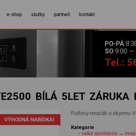
zobrazit obsah košíku
e-shop
služby
partneři
kontakt
PO-PÁ
8:3
SO
9:00 — 
Tel.: 
FE2500 BÍLÁ 5LET ZÁRUKA 
Pultový mrazák o objemu 49
VÝHODNÁ NABÍDKA!
Kategorie
velké spotřebiče
→
mraz