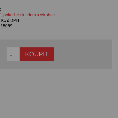
R
ů, pokud je skladem u výrobce
0 Kč s DPH
035089