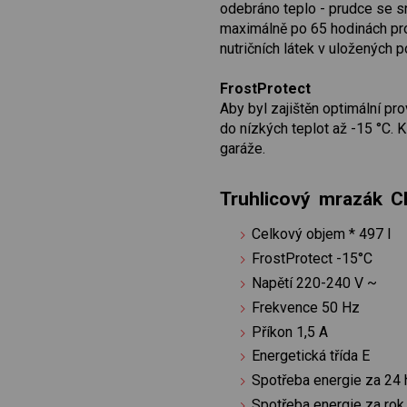
odebráno teplo - prudce se sn
maximálně po 65 hodinách pr
nutričních látek v uložených p
FrostProtect
Aby byl zajištěn optimální pr
do nízkých teplot až -15 °C. K
garáže.
Truhlicový mrazák 
Celkový objem * 497 l
FrostProtect -15°C
Napětí 220-240 V ~
Frekvence 50 Hz
Příkon 1,5 A
Energetická třída E
Spotřeba energie za 24 
Spotřeba energie za ro