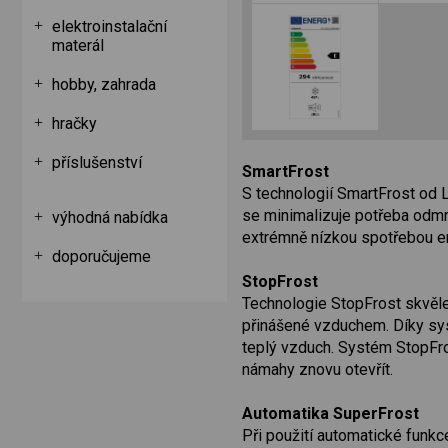
elektroinstalační
materál
hobby, zahrada
hračky
příslušenství
SmartFrost
S technologií SmartFrost od 
se minimalizuje potřeba odmra
výhodná nabídka
extrémně nízkou spotřebou ene
doporučujeme
StopFrost
Technologie StopFrost skvěle
přinášené vzduchem. Díky sys
teplý vzduch. Systém StopFro
námahy znovu otevřít.
Automatika SuperFrost
Při použití automatické funkc