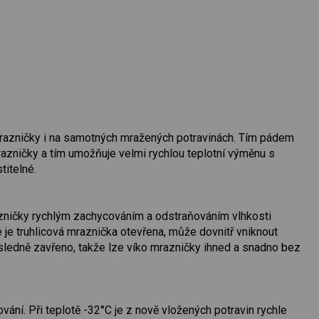
 mrazničky i na samotných mražených potravinách. Tím pádem
razničky a tím umožňuje velmi rychlou teplotní výměnu s
titelné.
azničky rychlým zachycováním a odstraňováním vlhkosti
e truhlicová mraznička otevřena, může dovnitř vniknout
ásledně zavřeno, takže lze víko mrazničky ihned a snadno bez
ání. Při teplotě -32°C je z nově vložených potravin rychle