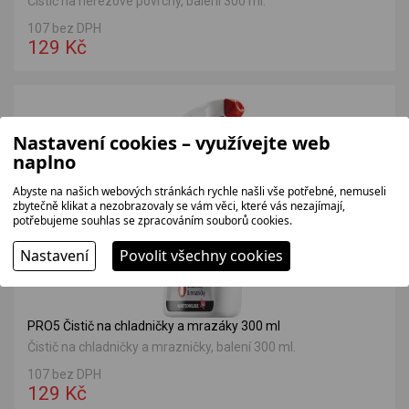
Čistič na nerezové povrchy, balení 300 ml.
107 bez DPH
129 Kč
Nastavení cookies – využívejte web
naplno
Abyste na našich webových stránkách rychle našli vše potřebné, nemuseli
zbytečně klikat a nezobrazovaly se vám věci, které vás nezajímají,
potřebujeme souhlas se zpracováním souborů cookies.
Nastavení
Povolit všechny cookies
PRO5 Čistič na chladničky a mrazáky 300 ml
Čistič na chladničky a mrazničky, balení 300 ml.
107 bez DPH
129 Kč