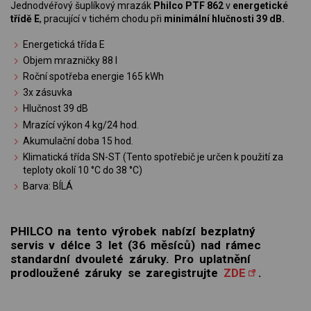
Jednodvéřový šuplíkový mrazák
Philco PTF 862
v
energetické
třídě E
, pracující v tichém chodu při
minimální hlučnosti 39 dB.
Energetická třída E
Objem mrazničky 88 l
Roční spotřeba energie 165 kWh
3x zásuvka
Hlučnost 39 dB
Mrazící výkon 4 kg/24 hod.
Akumulační doba 15 hod.
Klimatická třída SN-ST (Tento spotřebič je určen k použití za
teploty okolí 10 °C do 38 °C)
Barva: BÍLÁ
PHILCO na tento výrobek nabízí bezplatný
servis v délce 3 let (36 měsíců) nad rámec
standardní dvouleté záruky. Pro uplatnění
prodloužené záruky se zaregistrujte
ZDE
.