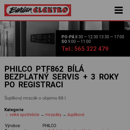
PO-PÁ
8:30 — 12:30 13:30 — 17:00
SO
9:00 — 11:00
Tel.: 565 322 479
PHILCO PTF862 BÍLÁ
BEZPLATNÝ SERVIS + 3 ROKY
PO REGISTRACI
Šuplíkový mrazák o objemu 88 l.
Kategorie
velké spotřebiče
→
mrazáky
→
šuplíkové
Výrobce:
PHILCO