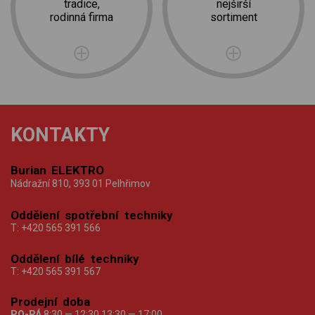
tradice,
nejširší
rodinná firma
sortiment
KONTAKTY
Burian ELEKTRO
Nádražní 810, 393 01 Pelhřimov
Oddělení spotřební techniky
T:
+420 565 391 566
Oddělení bílé techniky
T:
+420 565 391 567
Prodejní doba
PO-PÁ
8:30 — 12:30 13:30 — 17:00