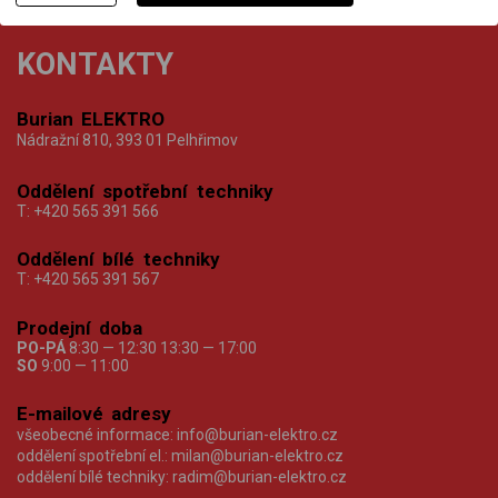
KONTAKTY
Burian ELEKTRO
Nádražní 810, 393 01 Pelhřimov
Oddělení spotřební techniky
T:
+420 565 391 566
Oddělení bílé techniky
T:
+420 565 391 567
Prodejní doba
PO-PÁ
8:30 — 12:30 13:30 — 17:00
SO
9:00 — 11:00
E-mailové adresy
všeobecné informace:
info@burian-elektro.cz
oddělení spotřební el.:
milan@burian-elektro.cz
oddělení bílé techniky:
radim@burian-elektro.cz