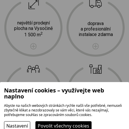
největší prodejní
doprava
plocha na Vysočině
a profesionální
2
instalace zdarma
1 500 m
Nastavení cookies – využívejte web
tradice,
nejširší
naplno
rodinná firma
sortiment
Abyste na našich webových stránkách rychle našli vše potřebné, nemuseli
zbytečně klikat a nezobrazovaly se vám věci, které vás nezajímají,
potřebujeme souhlas se zpracováním souborů cookies.
Nastavení
Povolit všechny cookies