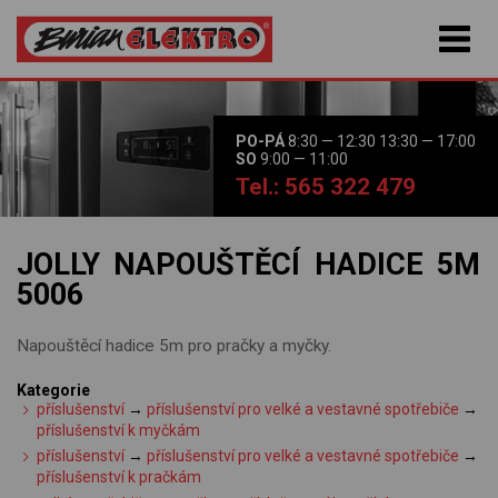
PO-PÁ
8:30 — 12:30 13:30 — 17:00
SO
9:00 — 11:00
Tel.: 565 322 479
JOLLY NAPOUŠTĚCÍ HADICE 5M
5006
Napouštěcí hadice 5m pro pračky a myčky.
Kategorie
příslušenství
→
příslušenství pro velké a vestavné spotřebiče
→
příslušenství k myčkám
příslušenství
→
příslušenství pro velké a vestavné spotřebiče
→
příslušenství k pračkám