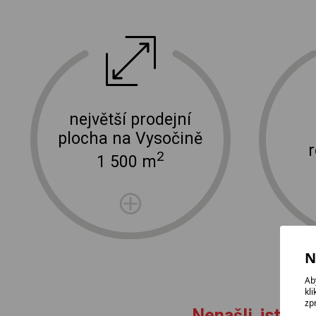
ektro
doprava a instalace elektro zařízení
největší prodejní
plocha na Vysočině
2
1 500 m
N
Ab
kl
zp
Nenašli jste zb