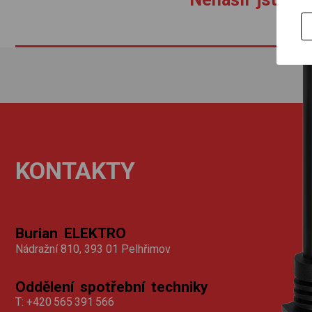
KONTAKTY
Burian ELEKTRO
Nádražní 810, 393 01 Pelhřimov
Oddělení spotřební techniky
T:
+420 565 391 566