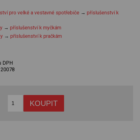
ství pro velké a vestavné spotřebiče
→
příslušenství k
y
→
příslušenství k myčkám
ky
→
příslušenství k pračkám
 s DPH
320078