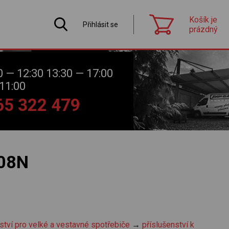
Košík je
Přihlásit se
prázdný
0 — 12:30 13:30 — 17:00
11:00
565 322 479
08N
ství pro velké a vestavné spotřebiče
→
příslušenství k