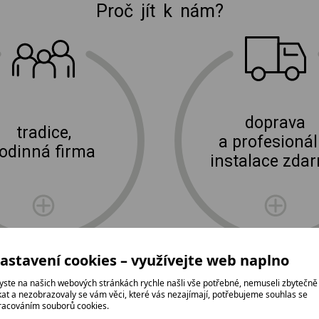
Proč jít k nám?
E-shop Elektro Burian
doprava
tradice,
a profesionál
rodinná firma
instalace zda
astavení cookies – využívejte web naplno
yste na našich webových stránkách rychle našli vše potřebné, nemuseli zbytečně
ikat a nezobrazovaly se vám věci, které vás nezajímají, potřebujeme souhlas se
racováním souborů cookies.
oží, které jinde nabízejí?
Neváhejte ná