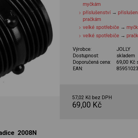
myčkám
příslušenství
→
příslušen
pračkám
velké spotřebiče
→
myčk
velké spotřebiče
→
prač
Výrobce:
JOLLY
Dostupnost:
skladem
Doporučená cena:
69,00 Kč
EAN:
8595102
57,02 Kč bez DPH
69,00 Kč
adice 2008N