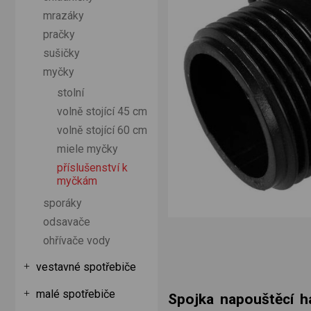
mrazáky
pračky
sušičky
myčky
stolní
volně stojící 45 cm
volně stojící 60 cm
miele myčky
příslušenství k
myčkám
sporáky
odsavače
ohřívače vody
vestavné spotřebiče
malé spotřebiče
Spojka napouštěcí h