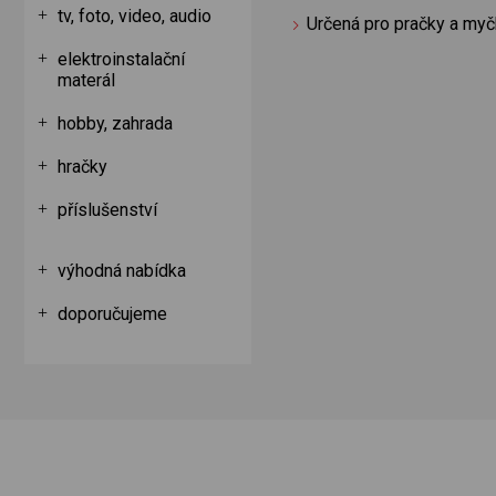
tv, foto, video, audio
Určená pro pračky a my
elektroinstalační
materál
hobby, zahrada
hračky
příslušenství
výhodná nabídka
doporučujeme