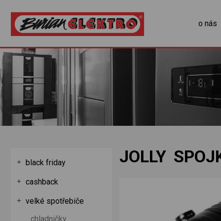
o nás
JOLLY SPOJ
black friday
cashback
velké spotřebiče
chladničky