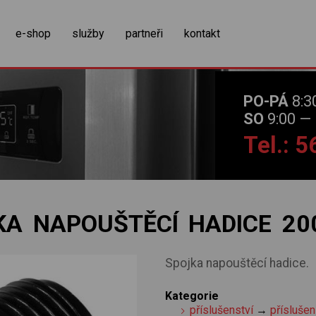
zobrazit obsah košíku
e-shop
služby
partneři
kontakt
PO-PÁ
8:3
SO
9:00 — 
Tel.: 
KA NAPOUŠTĚCÍ HADICE 20
Spojka napouštěcí hadice.
Kategorie
příslušenství
→
příslušen