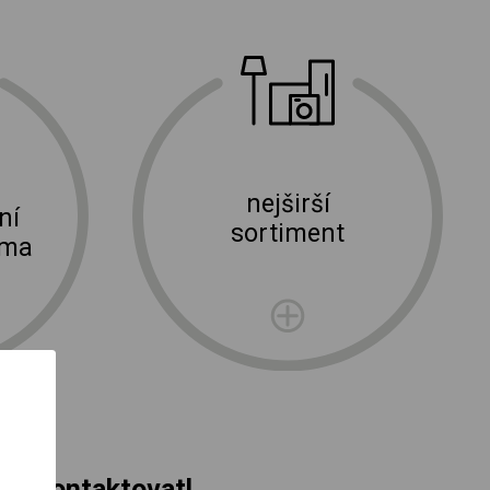
nejširší
ní
sortiment
rma
s kontaktovat!