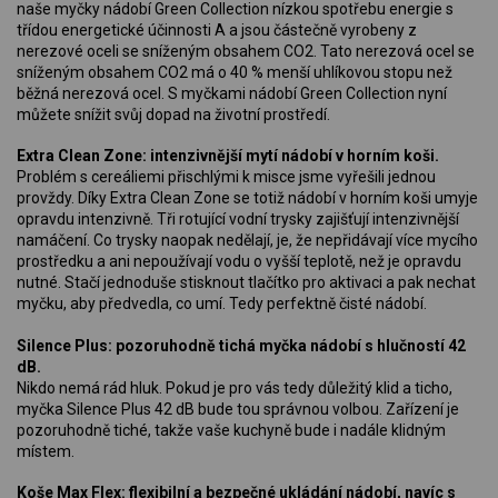
naše myčky nádobí Green Collection nízkou spotřebu energie s
třídou energetické účinnosti A a jsou částečně vyrobeny z
nerezové oceli se sníženým obsahem CO2. Tato nerezová ocel se
sníženým obsahem CO2 má o 40 % menší uhlíkovou stopu než
běžná nerezová ocel. S myčkami nádobí Green Collection nyní
můžete snížit svůj dopad na životní prostředí.
Extra Clean Zone: intenzivnější mytí nádobí v horním koši.
Problém s cereáliemi přischlými k misce jsme vyřešili jednou
provždy. Díky Extra Clean Zone se totiž nádobí v horním koši umyje
opravdu intenzivně. Tři rotující vodní trysky zajišťují intenzivnější
namáčení. Co trysky naopak nedělají, je, že nepřidávají více mycího
prostředku a ani nepoužívají vodu o vyšší teplotě, než je opravdu
nutné. Stačí jednoduše stisknout tlačítko pro aktivaci a pak nechat
myčku, aby předvedla, co umí. Tedy perfektně čisté nádobí.
Silence Plus: pozoruhodně tichá myčka nádobí s hlučností 42
dB.
Nikdo nemá rád hluk. Pokud je pro vás tedy důležitý klid a ticho,
myčka Silence Plus 42 dB bude tou správnou volbou. Zařízení je
pozoruhodně tiché, takže vaše kuchyně bude i nadále klidným
místem.
Koše Max Flex: flexibilní a bezpečné ukládání nádobí, navíc s