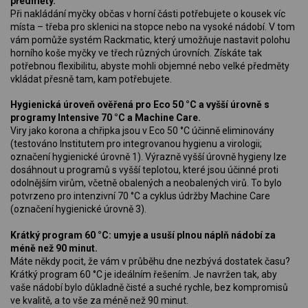
předměty.
Při nakládání myčky občas v horní části potřebujete o kousek víc
místa – třeba pro sklenici na stopce nebo na vysoké nádobí. V tom
vám pomůže systém Rackmatic, který umožňuje nastavit polohu
horního koše myčky ve třech různých úrovních. Získáte tak
potřebnou flexibilitu, abyste mohli objemné nebo velké předměty
vkládat přesně tam, kam potřebujete.
Hygienická úroveň ověřená pro Eco 50 °C a vyšší úrovně s
programy Intensive 70 °C a Machine Care.
Viry jako korona a chřipka jsou v Eco 50 °C účinně eliminovány
(testováno Institutem pro integrovanou hygienu a virologii;
označení hygienické úrovně 1). Výrazně vyšší úrovně hygieny lze
dosáhnout u programů s vyšší teplotou, které jsou účinné proti
odolnějším virům, včetně obalených a neobalených virů. To bylo
potvrzeno pro intenzivní 70 °C a cyklus údržby Machine Care
(označení hygienické úrovně 3).
Krátký program 60 °C: umyje a usuší plnou náplň nádobí za
méně než 90 minut.
Máte někdy pocit, že vám v průběhu dne nezbývá dostatek času?
Krátký program 60 °C je ideálním řešením. Je navržen tak, aby
vaše nádobí bylo důkladně čisté a suché rychle, bez kompromisů
ve kvalitě, a to vše za méně než 90 minut.