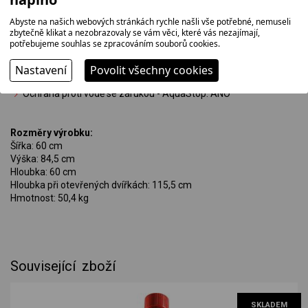
Funkce Home Connect: vzdálené monitorování a ovládání
Abyste na našich webových stránkách rychle našli vše potřebné, nemuseli
Doplňkové funkce dostupné v aplikaci Home Connect: Hygiena
zbytečně klikat a nezobrazovaly se vám věci, které vás nezajímají,
Plus, Ztišení na přání
potřebujeme souhlas se zpracováním souborů cookies.
Nastavení
Povolit všechny cookies
Bezpečnost
Ochrana proti vodě se zárukou - AquaStop: ANO
Rozměry výrobku:
Šířka: 60 cm
Výška: 84,5 cm
Hloubka: 60 cm
Hloubka při otevřených dvířkách: 115,5 cm
Hmotnost: 50,4 kg
Související zboží
SKLADEM