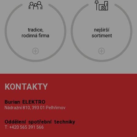
tradice,
nejširší
rodinná firma
sortiment
KONTAKTY
Burian ELEKTRO
Nádražní 810, 393 01 Pelhřimov
Oddělení spotřební techniky
T:
+420 565 391 566