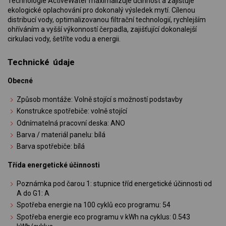
Technologie ActiveWater maximalizuje účinnost a zajišťuje
ekologické oplachování pro dokonalý výsledek mytí. Cílenou
distribucí vody, optimalizovanou filtrační technologií, rychlejším
ohříváním a vyšší výkonností čerpadla, zajišťující dokonalejší
cirkulaci vody, šetříte vodu a energii.
Technické údaje
Obecné
Způsob montáže: Volně stojící s možností podstavby
Konstrukce spotřebiče: volně stojící
Odnímatelná pracovní deska: ANO
Barva / materiál panelu: bílá
Barva spotřebiče: bílá
Třída energetické účinnosti
Poznámka pod čarou 1: stupnice tříd energetické účinnosti od
A do G1: A
Spotřeba energie na 100 cyklů eco programu: 54
Spotřeba energie eco programu v kWh na cyklus: 0.543