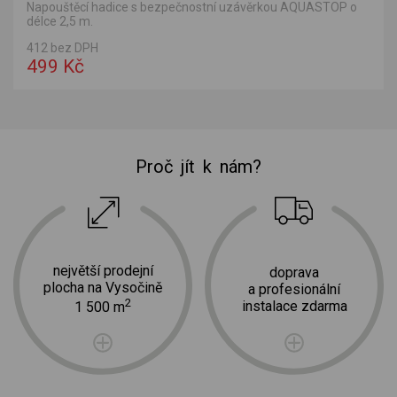
Napouštěcí hadice s bezpečnostní uzávěrkou AQUASTOP o
délce 2,5 m.
412 bez DPH
499 Kč
Proč jít k nám?
největší prodejní
doprava
plocha na Vysočině
a profesionální
2
instalace zdarma
1 500 m