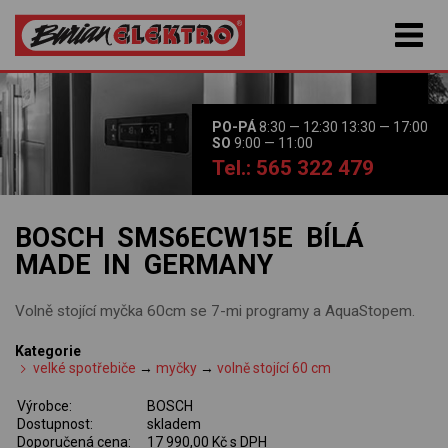
PO-PÁ
8:30 — 12:30 13:30 — 17:00
SO
9:00 — 11:00
Tel.: 565 322 479
BOSCH SMS6ECW15E BÍLÁ
MADE IN GERMANY
Volně stojící myčka 60cm se 7-mi programy a AquaStopem.
Kategorie
velké spotřebiče
→
myčky
→
volně stojící 60 cm
Výrobce:
BOSCH
Dostupnost:
skladem
Doporučená cena:
17 990,00 Kč s DPH