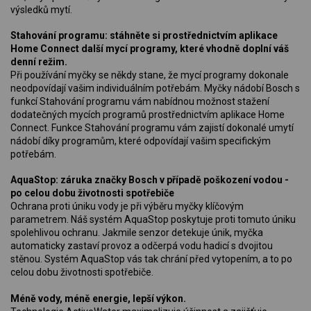
výsledků mytí.
Stahování programu: stáhněte si prostřednictvím aplikace
Home Connect další mycí programy, které vhodně doplní váš
denní režim.
Při používání myčky se někdy stane, že mycí programy dokonale
neodpovídají vašim individuálním potřebám. Myčky nádobí Bosch s
funkcí Stahování programu vám nabídnou možnost stažení
dodatečných mycích programů prostřednictvím aplikace Home
Connect. Funkce Stahování programu vám zajistí dokonalé umytí
nádobí díky programům, které odpovídají vašim specifickým
potřebám.
AquaStop: záruka značky Bosch v případě poškození vodou -
po celou dobu životnosti spotřebiče
Ochrana proti úniku vody je při výběru myčky klíčovým
parametrem. Náš systém AquaStop poskytuje proti tomuto úniku
spolehlivou ochranu. Jakmile senzor detekuje únik, myčka
automaticky zastaví provoz a odčerpá vodu hadicí s dvojitou
stěnou. Systém AquaStop vás tak chrání před vytopením, a to po
celou dobu životnosti spotřebiče.
Méně vody, méně energie, lepší výkon.