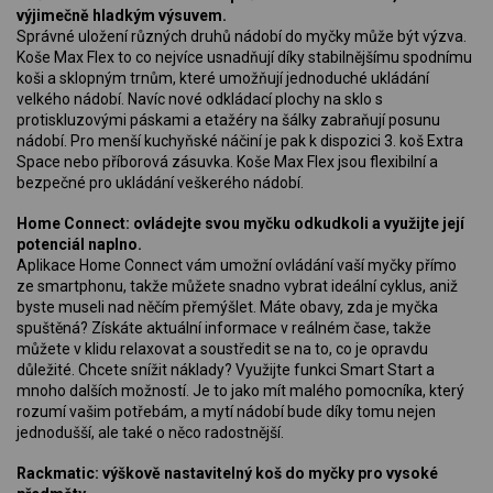
výjimečně hladkým výsuvem.
Správné uložení různých druhů nádobí do myčky může být výzva.
Koše Max Flex to co nejvíce usnadňují díky stabilnějšímu spodnímu
koši a sklopným trnům, které umožňují jednoduché ukládání
velkého nádobí. Navíc nové odkládací plochy na sklo s
protiskluzovými páskami a etažéry na šálky zabraňují posunu
nádobí. Pro menší kuchyňské náčiní je pak k dispozici 3. koš Extra
Space nebo příborová zásuvka. Koše Max Flex jsou flexibilní a
bezpečné pro ukládání veškerého nádobí.
Home Connect: ovládejte svou myčku odkudkoli a využijte její
potenciál naplno.
Aplikace Home Connect vám umožní ovládání vaší myčky přímo
ze smartphonu, takže můžete snadno vybrat ideální cyklus, aniž
byste museli nad něčím přemýšlet. Máte obavy, zda je myčka
spuštěná? Získáte aktuální informace v reálném čase, takže
můžete v klidu relaxovat a soustředit se na to, co je opravdu
důležité. Chcete snížit náklady? Využijte funkci Smart Start a
mnoho dalších možností. Je to jako mít malého pomocníka, který
rozumí vašim potřebám, a mytí nádobí bude díky tomu nejen
jednodušší, ale také o něco radostnější.
Rackmatic: výškově nastavitelný koš do myčky pro vysoké