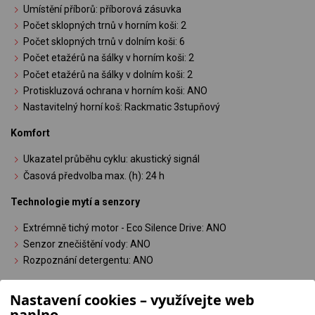
Umístění příborů: příborová zásuvka
Počet sklopných trnů v horním koši: 2
Počet sklopných trnů v dolním koši: 6
Počet etažérů na šálky v horním koši: 2
Počet etažérů na šálky v dolním koši: 2
Protiskluzová ochrana v horním koši: ANO
Nastavitelný horní koš: Rackmatic 3stupňový
Komfort
Ukazatel průběhu cyklu: akustický signál
Časová předvolba max. (h): 24 h
Technologie mytí a senzory
Extrémně tichý motor - Eco Silence Drive: ANO
Senzor znečištění vody: ANO
Rozpoznání detergentu: ANO
Konektivita
Nastavení cookies – využívejte web
naplno
Připojené spotřebiče s Home Connect: ANO