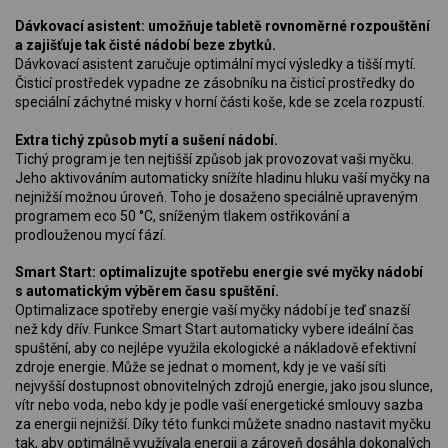
Dávkovací asistent: umožňuje tabletě rovnoměrné rozpouštění
a zajišťuje tak čisté nádobí beze zbytků.
Dávkovací asistent zaručuje optimální mycí výsledky a tišší mytí.
Čisticí prostředek vypadne ze zásobníku na čisticí prostředky do
speciální záchytné misky v horní části koše, kde se zcela rozpustí.
Extra tichý způsob mytí a sušení nádobí.
Tichý program je ten nejtišší způsob jak provozovat vaši myčku.
Jeho aktivováním automaticky snížíte hladinu hluku vaší myčky na
nejnižší možnou úroveň. Toho je dosaženo speciálně upraveným
programem eco 50 °C, sníženým tlakem ostřikování a
prodlouženou mycí fází.
Smart Start: optimalizujte spotřebu energie své myčky nádobí
s automatickým výběrem času spuštění.
Optimalizace spotřeby energie vaší myčky nádobí je teď snazší
než kdy dřív. Funkce Smart Start automaticky vybere ideální čas
spuštění, aby co nejlépe využila ekologické a nákladově efektivní
zdroje energie. Může se jednat o moment, kdy je ve vaší síti
nejvyšší dostupnost obnovitelných zdrojů energie, jako jsou slunce,
vítr nebo voda, nebo kdy je podle vaší energetické smlouvy sazba
za energii nejnižší. Díky této funkci můžete snadno nastavit myčku
tak, aby optimálně využívala energii a zároveň dosáhla dokonalých