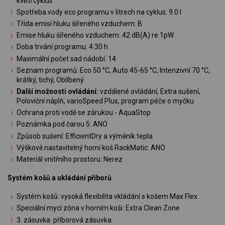
kWh/cyklus
Spotřeba vody eco programu v litrech na cyklus: 9.0 l
Třída emisí hluku šířeného vzduchem: B
Emise hluku šířeného vzduchem: 42 dB(A) re 1pW
Doba trvání programu: 4:30 h
Maximální počet sad nádobí: 14
Seznam programů: Eco 50 °C, Auto 45-65 °C, Intenzivní 70 °C,
krátký, tichý, Oblíbený
Další možnosti ovládání:
vzdálené ovládání, Extra sušení,
Poloviční náplň, varioSpeed Plus, program péče o myčku
Ochrana proti vodě se zárukou - AquaStop
Poznámka pod čarou 5: ANO
Způsob sušení: EfficientDry a výměník tepla
Výškově nastavitelný horní koš RackMatic: ANO
Materiál vnitřního prostoru: Nerez
Systém košů a ukládání příborů
Systém košů: vysoká flexibilita vkládání s košem Max Flex
Speciální mycí zóna v horním koši: Extra Clean Zone
3. zásuvka: příborová zásuvka