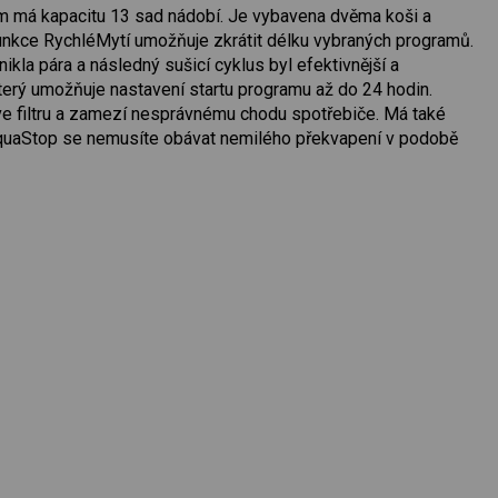
cm má kapacitu 13 sad nádobí. Je vybavena dvěma koši a
unkce RychléMytí umožňuje zkrátit délku vybraných programů.
ikla pára a následný sušicí cyklus byl efektivnější a
terý umožňuje nastavení startu programu až do 24 hodin.
a ve filtru a zamezí nesprávnému chodu spotřebiče. Má také
AquaStop se nemusíte obávat nemilého překvapení v podobě