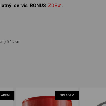
zplatný servis BONUS
ZDE
.
em): 84,5 cm
LADEM
SKLADEM