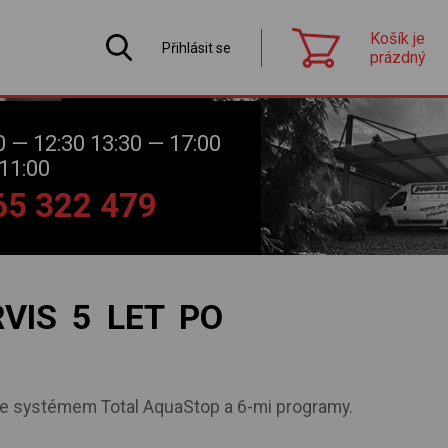
Košík je
Přihlásit se
prázdný
0 — 12:30 13:30 — 17:00
11:00
565 322 479
VIS 5 LET PO
se systémem Total AquaStop a 6-mi programy.