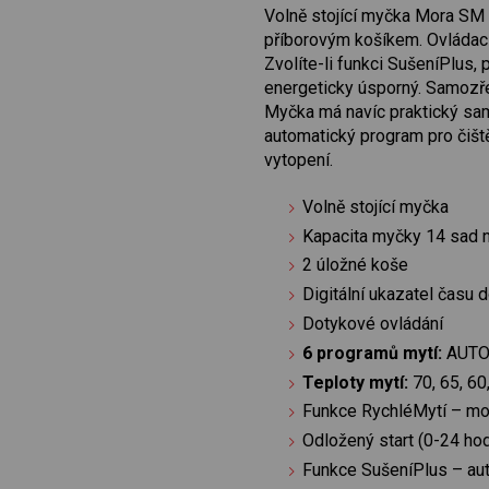
Volně stojící myčka Mora SM 
příborovým košíkem. Ovládací
Zvolíte-li funkci SušeníPlus,
energeticky úsporný. Samozře
Myčka má navíc praktický samo
automatický program pro čiš
vytopení.
Volně stojící myčka
Kapacita myčky 14 sad 
2 úložné koše
Digitální ukazatel času
Dotykové ovládání
6 programů mytí:
AUTO; 
Teploty mytí:
70, 65, 60
Funkce RychléMytí – mo
Odložený start (0-24 ho
Funkce SušeníPlus – aut