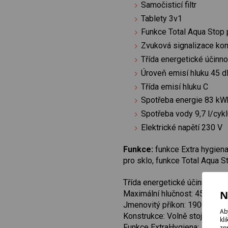
Samočisticí filtr
Tablety 3v1
Funkce Total Aqua Stop p
Zvuková signalizace ko
Třída energetické účinno
Úroveň emisí hluku 45 d
Třída emisí hluku C
Spotřeba energie 83 kW
Spotřeba vody 9,7 l/cyk
Elektrické napětí 230 V
Funkce:
funkce Extra hygiena
pro sklo, funkce Total Aqua S
Třída energetické účinnosti: C
N
Maximální hlučnost: 45 db(a)
Jmenovitý příkon: 1900 W
Ab
Konstrukce: Volně stojící
kl
Funkce ExtraHygiena: ANO
zp