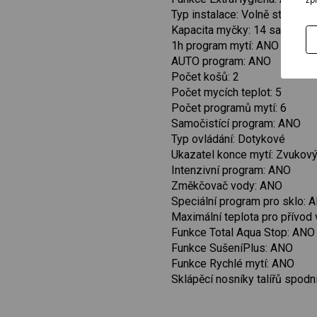
Typ instalace: Volně stojící
Kapacita myčky: 14 sad
1h program mytí: ANO
AUTO program: ANO
Počet košů: 2
Počet mycích teplot: 5
Počet programů mytí: 6
Samočistící program: ANO
Typ ovládání: Dotykové
Ukazatel konce mytí: Zvukov
Intenzivní program: ANO
Změkčovač vody: ANO
Speciální program pro sklo: 
Maximální teplota pro přívod 
Funkce Total Aqua Stop: ANO
Funkce SušeníPlus: ANO
Funkce Rychlé mytí: ANO
Sklápěcí nosníky talířů spodn