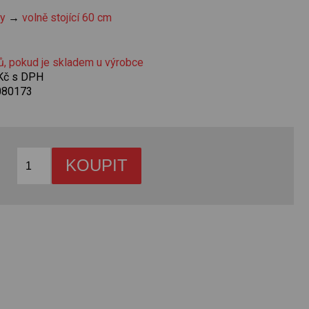
y
→
volně stojící 60 cm
ů, pokud je skladem u výrobce
 Kč s DPH
080173