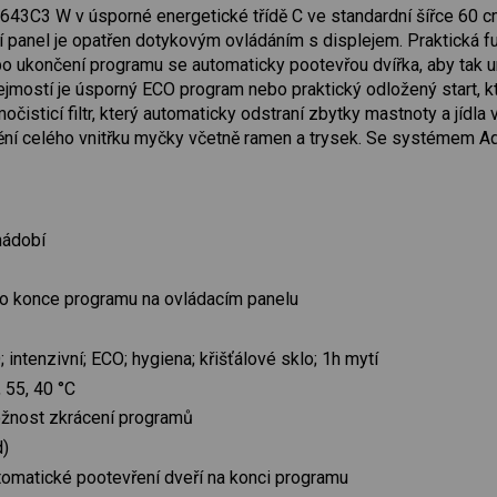
643C3 W v úsporné energetické třídě C ve standardní šířce 60 
 panel je opatřen dotykovým ovládáním s displejem. Praktická f
 po ukončení programu se automaticky pootevřou dvířka, aby tak un
jmostí je úsporný ECO program nebo praktický odložený start, k
čisticí filtr, který automaticky odstraní zbytky mastnoty a jídl
tění celého vnitřku myčky včetně ramen a trysek. Se systémem 
nádobí
 do konce programu na ovládacím panelu
intenzivní; ECO; hygiena; křišťálové sklo; 1h mytí
, 55, 40 °C
žnost zkrácení programů
d)
omatické pootevření dveří na konci programu