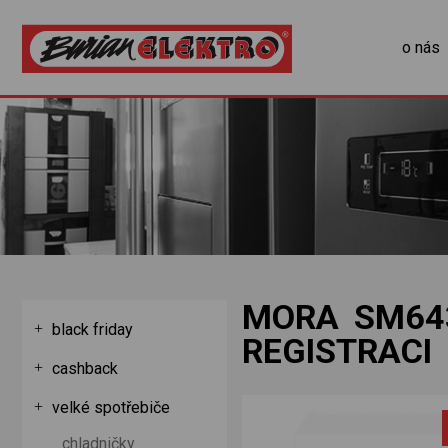
o nás
MORA SM643
black friday
REGISTRACI
cashback
velké spotřebiče
chladničky