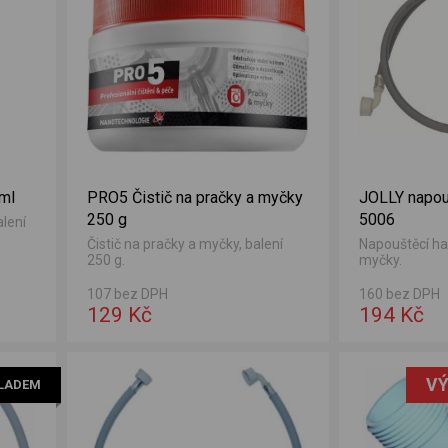
 ml
PRO5 Čistič na pračky a myčky
JOLLY napou
250 g
5006
alení
Čistič na pračky a myčky, balení
Napouštěcí ha
250 g.
myčky.
107 bez DPH
160 bez DPH
129 Kč
194 Kč
VÝ
LADEM