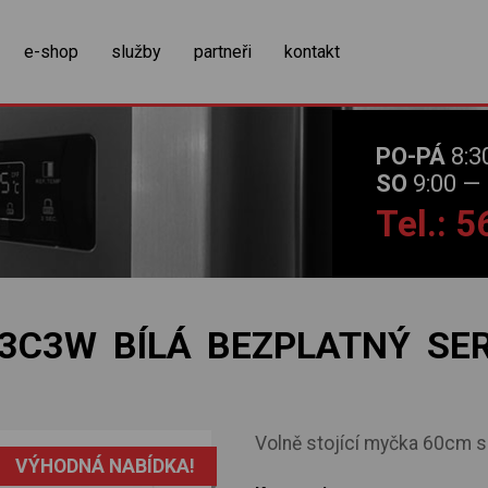
zobrazit obsah košíku
e-shop
služby
partneři
kontakt
PO-PÁ
8:3
SO
9:00 — 
Tel.: 
C3W BÍLÁ BEZPLATNÝ SER
Volně stojící myčka 60cm 
VÝHODNÁ NABÍDKA!