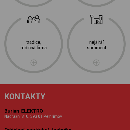
tradice,
nejširší
rodinná firma
sortiment
KONTAKTY
Burian ELEKTRO
Nádražní 810, 393 01 Pelhřimov
Oddělení spotřební techniky