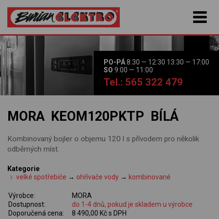
PO-PÁ
8:30 — 12:30 13:30 — 17:00
SO
9:00 — 11:00
Tel.: 565 322 479
MORA KEOM120PKTP BÍLÁ
Kombinovaný bojler o objemu 120 l s přívodem pro několik
odběrných míst.
Kategorie
velké spotřebiče
→
ohřívače vody
→
kombinované
Výrobce:
MORA
Dostupnost:
do 1-4 dnů, pokud je skladem u výrobce
Doporučená cena:
8 490,00 Kč s DPH