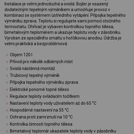
Instalace je velmi jednoduchá a svislá. Bojler je osazený
dodatečným tepelným výměníkem a umožňuje provoz v
kombinaci se systémem ústředního vytápění. Přípojka tepelného
výměníku zprava. Teplotu si regulujete sami pomocí otočného
termostatu. Ohřívač je vybaven kontrolkou topného tělesa,
bimetalovým teploměrem a ukazuje teplotu vody v zásobníku.
Vyroben ze speciálního smaltu s hořčíkovou anodou. Údržba je
velmi praktická a bezproblémová.
Objem 120 l
Přívod pro několik odběrných míst
Svislá nástěnná montáž
Trubicový tepelný výměník
Přípojka tepelného výměníku zprava
Elektrické ponorné topné těleso
Regulace teploty ovládacím točítkem
Nastavení teploty vody uživatelem až do 65 °C
Hospodárné nastavení na 55 °C
Ochrana proti zamrznutí na 10 °C
Kontrolka činnosti topného tělesa
Bimetalový teploměr ukazatele teploty vody v zásobníku