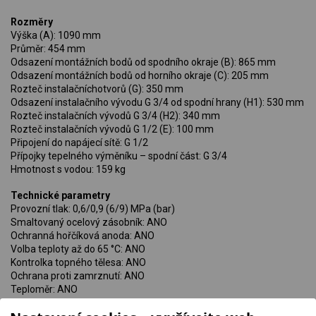
Rozměry
Výška (A): 1090 mm
Průměr: 454 mm
Odsazení montážních bodů od spodního okraje (B): 865 mm
Odsazení montážních bodů od horního okraje (C): 205 mm
Rozteč instalačníchotvorů (G): 350 mm
Odsazení instalačního vývodu G 3/4 od spodní hrany (H1): 530 mm
Rozteč instalačních vývodů G 3/4 (H2): 340 mm
Rozteč instalačních vývodů G 1/2 (E): 100 mm
Připojení do napájecí sítě: G 1/2
Přípojky tepelného výměníku – spodní část: G 3/4
Hmotnost s vodou: 159 kg
Technické parametry
Provozní tlak: 0,6/0,9 (6/9) MPa (bar)
Smaltovaný ocelový zásobník: ANO
Ochranná hořčíková anoda: ANO
Volba teploty až do 65 °C: ANO
Kontrolka topného tělesa: ANO
Ochrana proti zamrznutí: ANO
Teploměr: ANO
Stupeň stínění: IP 23