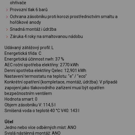
ohřívače
Provozní tlak 6 barů
Ochrana zásobníku proti korozi prostřednictvím smaltu a
hořčíkové anody
Snadná montáž i údržba
Záruka 4 roky na smaltovanou nádobu
Udávaný zátěžový profil: L
Energetická třída: C
Energetická účinnost nwh: 37 %
AEC roční spotřeba elektřiny: 2770 kWh
Denní spotřeba elektřiny Qelec: 12,901 kWh
Nastavení termostatu na teplotu: "e" / "eco"
Konkrétní opatření (kompletace, montáž, údržba): V případě
zapojení jako tlakovodního zařízení musí být opatřen
bezpečnostním ventilem
Hodnota smart: 0
Objem zásobníku V: 114,5 l
Smíšená voda o teplotě 40 °C V40: 143 l
Účel
Jedno nebo více odběrných míst: ANO
Svislá nástěnná montáž: ANO