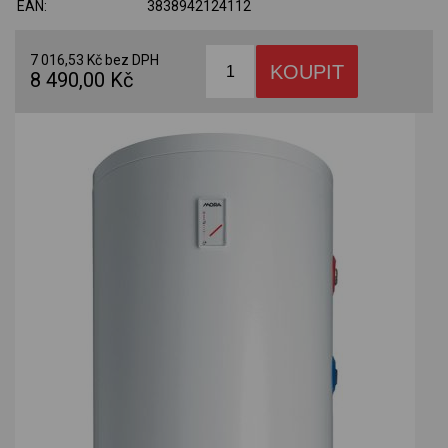
EAN:
3838942124112
7 016,53 Kč bez DPH
8 490,00 Kč