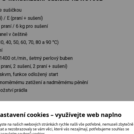
e sušičkou
) / E (praní + sušení)
 praní / 6 kg pro sušení
anel v češtině
0, 40, 50, 60, 70, 80 a 90 °C)
ní
1400 ot./min., šetrný perlový buben
raní, 2 sušení, 2 praní + sušení)
skvrn, funkce odložený start
vnoměrnému zatížení a nadměrnému pěnění
ožství prádla
 cyklů (praní/praní+sušení): 47 kWh / 377 kWh
astavení cookies – využívejte web naplno
yste na našich webových stránkách rychle našli vše potřebné, nemuseli zbytečně
ikat a nezobrazovaly se vám věci, které vás nezajímají, potřebujeme souhlas se
racováním souborů cookies.