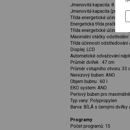
Jmenovitá kapacita: 8 kg
Jmenovitá kapacita (praní a s
Třída energetické účinnosti v
Energetická třída pračky: A
Třída energetické účinnosti vý
Maximální otáčky odstředění:
Třída účinnosti odstřeďování 
Displej: LCD
Automatické odvažování nápl
Průměr dvířek : 47 cm
Průměr vstupního otvoru: 33
Nerezový buben: ANO
Objem bubnu : 60 l
EKO system: ANO
Perlový buben pro maximálně 
Typ vany: Polypropylen
Barva: BÍLÁ s černými dvířky
Programy
Počet programů: 15