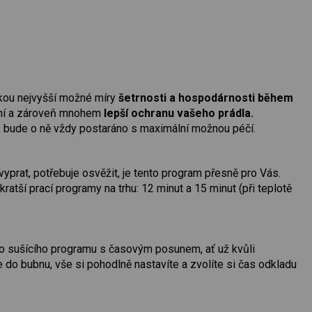
kou nejvyšší možné míry
šetrnosti a hospodárnosti během
ní a zároveň mnohem
lepší ochranu vašeho prádla.
, bude o ně vždy postaráno s maximální možnou péčí.
yprat, potřebuje osvěžit, je tento program přesně pro Vás.
atší prací programy na trhu: 12 minut a 15 minut (při teplotě
bo sušícího programu s časovým posunem, ať už kvůli
 do bubnu, vše si pohodlně nastavíte a zvolíte si čas odkladu