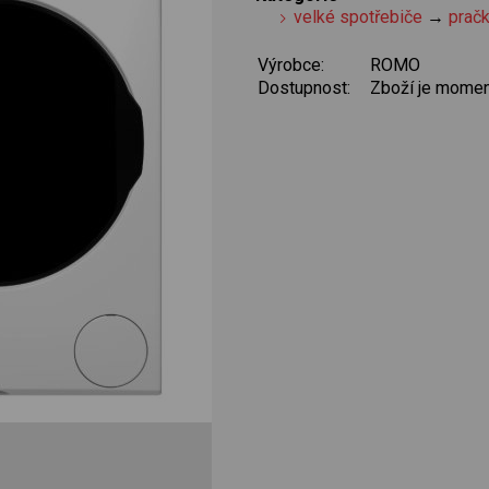
velké spotřebiče
→
prač
Výrobce:
ROMO
Dostupnost:
Zboží je momen