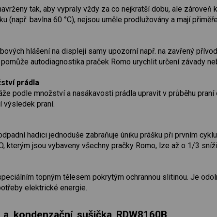
rženy tak, aby vypraly vždy za co nejkratší dobu, ale zároveň kv
u (např. bavlna 60 °C), nejsou uměle prodlužovány a mají přiměř
vých hlášení na displeji samy upozorní např. na zavřený přívod 
omůže autodiagnostika praček Romo urychlit určení závady nebo
tví prádla
e podle množství a nasákavosti prádla upravit v průběhu praní d
ní výsledek praní.
dpadní hadici jednoduše zabraňuje úniku prášku při prvním cyklu 
, kterým jsou vybaveny všechny pračky Romo, lze až o 1/3 sníži
eciálním topným tělesem pokrytým ochrannou slitinou. Je odolně
otřeby elektrické energie.
 a kondenzační sušička RDW8160B