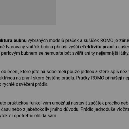
uktura bubnu
vybraných modelů praček a sušiček ROMO je záru
lně tvarovaný vnitřek bubnu přináší vyšší
efektivitu praní
a suše
rlovým bubnem se nemusíte bát svěřit ani ty nejjemnější látky
oblečení, které jste na sobě měli pouze jednou a které spíš než v
třinou na praní skoro čistého prádla. Pračky ROMO přinášejí nejkr
o rychlé osvěžení prádla.
uto praktickou funkcí vám umožňují nastavit začátek pracího ne
 času nebo z jakéhokoliv jiného důvodu. Prádlo jednoduše vložíte
ytek si spotřebič ohlídá sám.