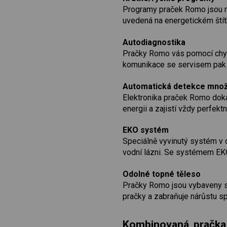
Programy praček Romo jsou nav
uvedená na energetickém štítk
Autodiagnostika
Pračky Romo vás pomocí chybo
komunikace se servisem pak p
Automatická detekce množs
Elektronika praček Romo dokáž
energii a zajistí vždy perfekt
EKO systém
Speciálně vyvinutý systém v o
vodní lázni. Se systémem EKO
Odolné topné těleso
Pračky Romo jsou vybaveny sp
pračky a zabraňuje nárůstu sp
Kombinovaná pračka