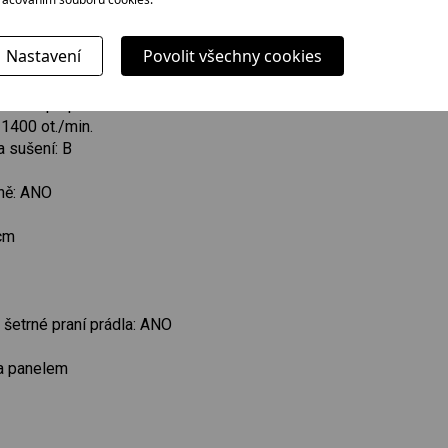
ušení): 6 kg
Nastavení
Povolit všechny cookies
ýrobku: A
robku při praní a sušení: E
 1400 ot./min.
a sušení: B
ně: ANO
 cm
šetrné praní prádla: ANO
 a panelem