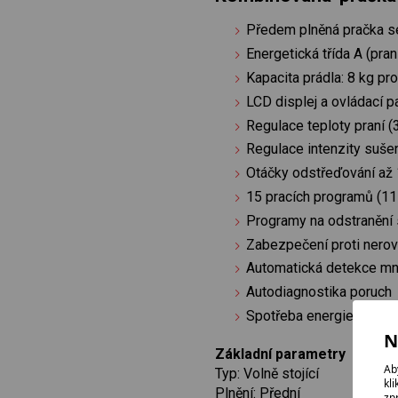
Předem plněná pračka s
Energetická třída A (praní
Kapacita prádla: 8 kg pro
LCD displej a ovládací p
Regulace teploty praní (3
Regulace intenzity suše
Otáčky odstřeďování až 
15 pracích programů (11 p
Programy na odstranění 
Zabezpečení proti nero
Automatická detekce mn
Autodiagnostika poruch
Spotřeba energie na 100
N
Základní parametry
Ab
Typ: Volně stojící
kl
Plnění: Přední
zp