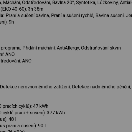
, Máchání, Odstřeďování, Bavlna 20°, Syntetika, Lůžkoviny, Antial
 (EKO 40-60): 3h 38m
a:
Praní a sušení bavlna, Praní a sušení rychlé, Bavlna sušení, 
ení): 9h
programu, Přidání máchání, AntiAllergy, Odstraňování skvrn
ní: ANO
střeďování: ANO
 Detekce nerovnoměrného zatížení, Detekce nadměrného pěnění, 
 pracích cyklů): 47 kWh
 cyklů praní + sušení): 377 kWh
s): 48 l
s praní a sušení): 90 l