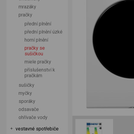
mrazáky
pračky
přední plnění
přední plnění úzké
horní plnění
pračky se
sušičkou
miele pračky
příslušenství k
pračkám
sušičky
myčky
sporáky
odsavače
ohřívače vody
vestavné spotřebiče