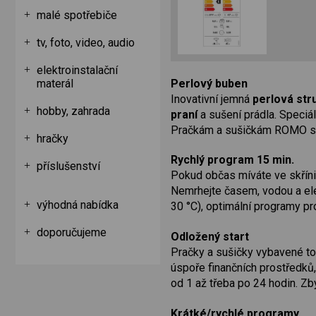
malé spotřebiče
tv, foto, video, audio
elektroinstalační
Perlový buben
materál
Inovativní jemná
perlová str
hobby, zahrada
praní
a sušení prádla. Speciá
Pračkám a sušičkám ROMO s pe
hračky
Rychlý program 15 min.
příslušenství
Pokud občas míváte ve skříni 
Nemrhejte časem, vodou a elek
výhodná nabídka
30 °C), optimální programy pr
doporučujeme
Odložený start
Pračky a sušičky vybavené to
úspoře finančních prostředků,
od 1 až třeba po 24 hodin. Zb
Krátké/rychlé programy