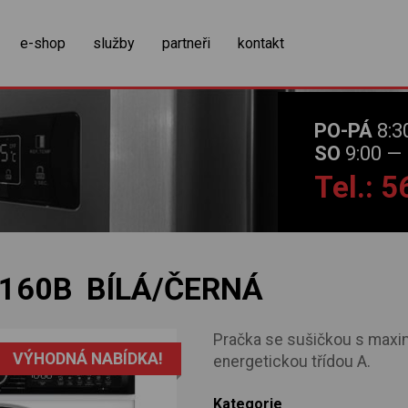
zobrazit obsah košíku
e-shop
služby
partneři
kontakt
PO-PÁ
8:3
SO
9:00 — 
Tel.: 
160B BÍLÁ/ČERNÁ
Pračka se sušičkou s maximá
VÝHODNÁ NABÍDKA!
energetickou třídou A.
Kategorie