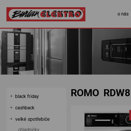
o nás
ROMO RDW8
black friday
cashback
velké spotřebiče
chladničky