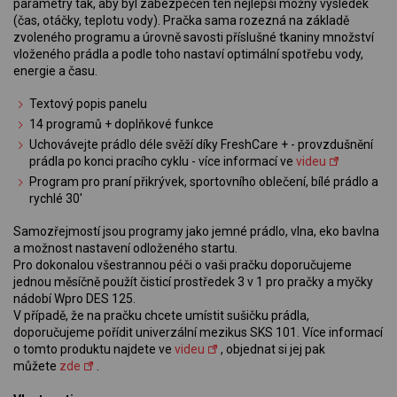
parametry tak, aby byl zabezpečen ten nejlepší možný výsledek
(čas, otáčky, teplotu vody). Pračka sama rozezná na základě
zvoleného programu a úrovně savosti příslušné tkaniny množství
vloženého prádla a podle toho nastaví optimální spotřebu vody,
energie a času.
Textový popis panelu
14 programů + doplňkové funkce
Uchovávejte prádlo déle svěží díky FreshCare + - provzdušnění
prádla po konci pracího cyklu - více informací ve
videu
Program pro praní přikrývek, sportovního oblečení, bílé prádlo a
rychlé 30'
Samozřejmostí jsou programy jako jemné prádlo, vlna, eko bavlna
a možnost nastavení odloženého startu.
Pro dokonalou všestrannou péči o vaši pračku doporučujeme
jednou měsíčně použít čisticí prostředek 3 v 1 pro pračky a myčky
nádobí Wpro DES 125.
V případě, že na pračku chcete umístit sušičku prádla,
doporučujeme pořídit univerzální mezikus SKS 101. Více informací
o tomto produktu najdete ve
videu
, objednat si jej pak
můžete
zde
.