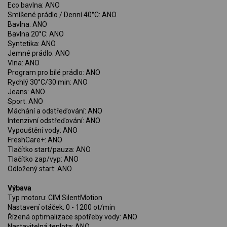
Eco bavlna: ANO
Smíšené prádlo / Denní 40°C: ANO
Bavlna: ANO
Bavlna 20°C: ANO
Syntetika: ANO
Jemné prádlo: ANO
Vlna: ANO
Program pro bílé prádlo: ANO
Rychlý 30°C/30 min: ANO
Jeans: ANO
Sport: ANO
Máchání a odstřeďování: ANO
Intenzivní odstřeďování: ANO
Vypouštění vody: ANO
FreshCare+: ANO
Tlačítko start/pauza: ANO
Tlačítko zap/vyp: ANO
Odložený start: ANO
Výbava
Typ motoru: CIM SilentMotion
Nastavení otáček: 0 - 1200 ot/min
Řízená optimalizace spotřeby vody: ANO
Nastavitelná teplota: ANO