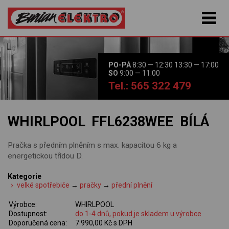
PO-PÁ
8:30 — 12:30 13:30 — 17:00
SO
9:00 — 11:00
Tel.: 565 322 479
WHIRLPOOL FFL6238WEE BÍLÁ
Pračka s předním plněním s max. kapacitou 6 kg a
energetickou třídou D.
Kategorie
velké spotřebiče
→
pračky
→
přední plnění
Výrobce:
WHIRLPOOL
Dostupnost:
do 1-4 dnů, pokud je skladem u výrobce
Doporučená cena:
7 990,00 Kč s DPH