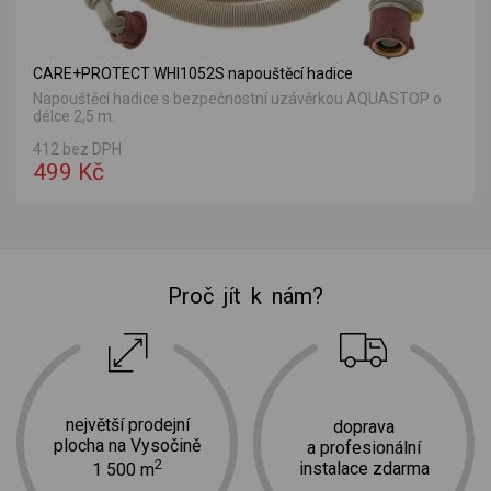
CARE+PROTECT WHI1052S napouštěcí hadice
Napouštěcí hadice s bezpečnostní uzávěrkou AQUASTOP o
délce 2,5 m.
412 bez DPH
499 Kč
Proč jít k nám?
největší prodejní
doprava
plocha na Vysočině
a profesionální
2
instalace zdarma
1 500 m