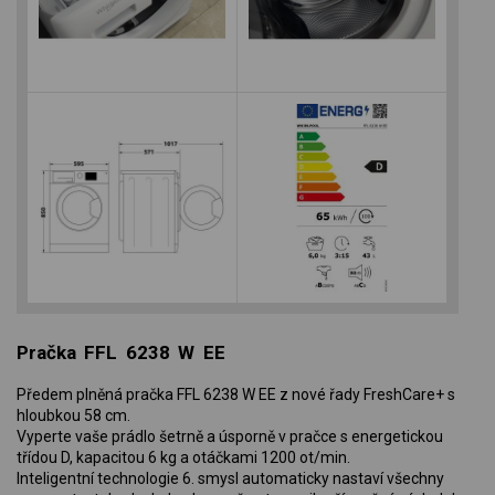
Pračka FFL 6238 W EE
Předem plněná pračka FFL 6238 W EE z nové řady FreshCare+ s
hloubkou 58 cm.
Vyperte vaše prádlo šetrně a úsporně v pračce s energetickou
třídou D, kapacitou 6 kg a otáčkami 1200 ot/min.
Inteligentní technologie 6. smysl automaticky nastaví všechny