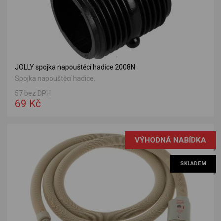
JOLLY spojka napouštěcí hadice 2008N
Spojka napouštěcí hadice.
57 bez DPH
69 Kč
VÝHODNÁ NABÍDKA
SKLADEM