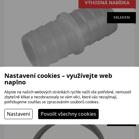
VÝHODNÁ NABÍDKA
SKLADEM
Nastavení cookies – využívejte web
JOLLY spojka vypouštěcí hadice 2008V
naplno
Spojka vypouštěcí hadice.
107 bez DPH
Abyste na našich webových stránkách rychle našli vše potřebné, nemuseli
129 Kč
zbytečně klikat a nezobrazovaly se vám věci, které vás nezajímají,
potřebujeme souhlas se zpracováním souborů cookies.
Nastavení
Povolit všechny cookies
SKLADEM