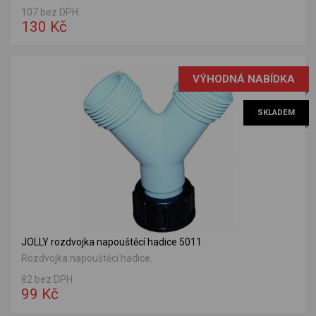
107 bez DPH
130 Kč
VÝHODNÁ NABÍDKA
SKLADEM
JOLLY rozdvojka napouštěcí hadice 5011
Rozdvojka napouštěcí hadice.
82 bez DPH
99 Kč